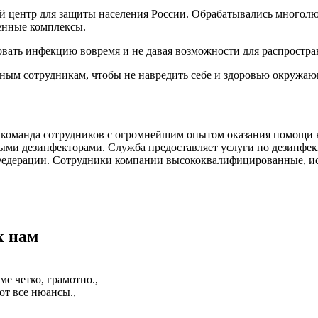
ый центр для защиты населения России. Обрабатывались многолю
ленные комплексы.
овать инфекцию вовремя и не давая возможности для распростра
ным сотрудникам, чтобы не навредить себе и здоровью окружа
команда сотрудников с огромнейшим опытом оказания помощи в
ми дезинфекторами. Служба предоставляет услуги по дезинфекц
 Федерации. Сотрудники компании высококвалифицированные, 
к нам
е четко, грамотно.,
т все нюансы.,