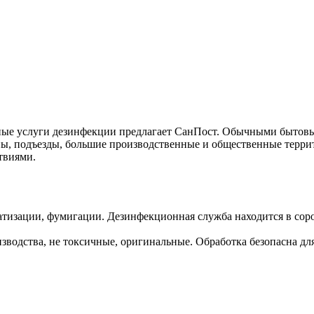
ные услуги дезинфекции предлагает СанПост. Обычными бытовым
ны, подъезды, большие производственные и общественные терри
твиями.
атизации, фумигации. Дезинфекционная служба находится в сор
водства, не токсичные, оригинальные. Обработка безопасна для