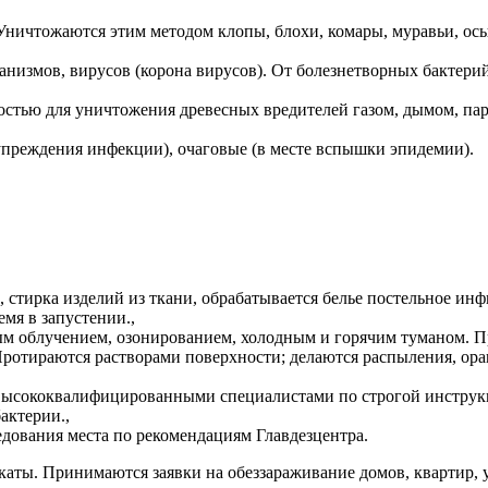
Уничтожаются этим методом клопы, блохи, комары, муравьи, осы
,
низмов, вирусов (корона вирусов). От болезнетворных бактери
тью для уничтожения древесных вредителей газом, дымом, пар
упреждения инфекции), очаговые (в месте вспышки эпидемии).
 стирка изделий из ткани, обрабатывается белье постельное ин
мя в запустении.,
м облучением, озонированием, холодным и горячим туманом. Пр
Протираются растворами поверхности; делаются распыления, о
 высококвалифицированными специалистами по строгой инструк
актерии.,
ования места по рекомендациям Главдезцентра.
каты. Принимаются заявки на обеззараживание домов, квартир,