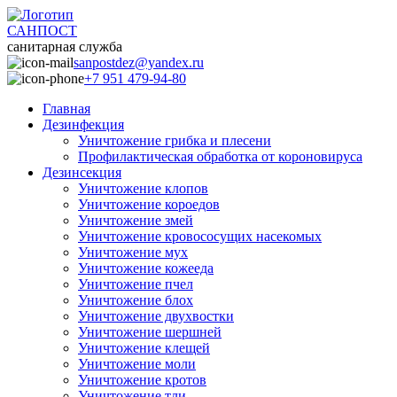
САНПОСТ
санитарная служба
sanpostdez@yandex.ru
+7 951 479-94-80
Главная
Дезинфекция
Уничтожение грибка и плесени
Профилактическая обработка от короновируса
Дезинсекция
Уничтожение клопов
Уничтожение короедов
Уничтожение змей
Уничтожение кровососущих насекомых
Уничтожение мух
Уничтожение кожееда
Уничтожение пчел
Уничтожение блох
Уничтожение двухвостки
Уничтожение шершней
Уничтожение клещей
Уничтожение моли
Уничтожение кротов
Уничтожение тли