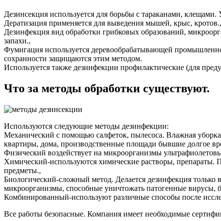
Дезинсекция используется для борьбы с тараканами, клещами. 
Дератизация применяется для выведения мышей, крыс, кротов.
Дезинфекция вид обработки грибковых образований, микроорга
запахи.,
Фумигация используется деревообрабатывающей промышленнос
сохранности защищаются этим методом.
Используется также дезинфекции профилактические (для пред
Что за методы обработки существуют.
Используются следующие методы дезинфекции:
Механический с помощью салфеток, пылесоса. Влажная уборка,
квартиры, дома, производственные площади бывшие долгое вре
Физический воздействует на микроорганизмы ультрафиолетовы
Химический-используются химические растворы, препараты. 
предметы.,
Биологический-сложный метод. Делается дезинфекция только
микроорганизмы, способные уничтожать патогенные вирусы, б
Комбинированный-используют различные способы после исслед
Все работы безопасные. Компания имеет необходимые сертифи