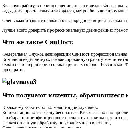
Большую работу, в период падении, делал и делает Федеральн
сады, дома престарелых и так далее), метро, большие промыш
Очень важно защитить людей от зловредного вируса и локализ
Лучше всего доверить профессиональную дезинфекцию грамот
Что же такое СанПост.
Федеральная Служба дезинфекции СанПост-профессиональная 
Компания ведет четкую, сбалансированную работу компетентны
охватывают территории сорока крупных городов Российской
препаратов.
Что получают клиенты, обратившиеся 
К каждому заявителю подходят индивидуально.,
Консультация по телефону бесплатная. Рассказывают по проблем
Подбирают дезинфицирующие препараты правильно, учитываю
На качественную обработку не уходит много времени.,
Очень адекватная стоимость процедуры.,