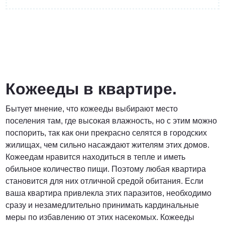
от 3 200 Руб.
ПОЗВОНИТЬ
Кожееды в квартире.
Бытует мнение, что кожееды выбирают место
Договорная
поселения там, где высокая влажность, но с этим можно
поспорить, так как они прекрасно селятся в городских
ПОЗВОНИТЬ
жилищах, чем сильно насаждают жителям этих домов.
Кожеедам нравится находиться в тепле и иметь
обильное количество пищи. Поэтому любая квартира
от 1500 Руб.
становится для них отличной средой обитания. Если
ваша квартира привлекла этих паразитов, необходимо
ПОЗВОНИТЬ
сразу и незамедлительно принимать кардинальные
меры по избавлению от этих насекомых. Кожееды