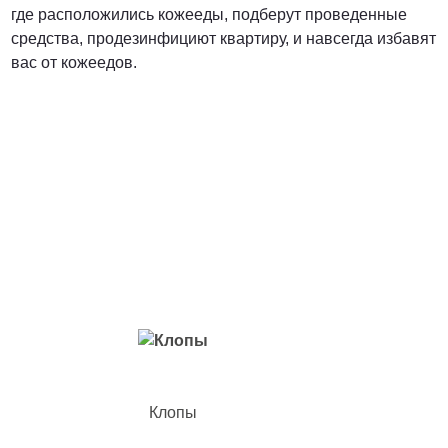
где расположились кожееды, подберут проведенные
средства, продезинфициют квартиру, и навсегда избавят
вас от кожеедов.
Вредители с которыми мы боремся
Клопы