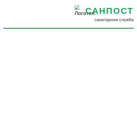
САНПОСТ
санитарная служба
Профессиональная
обработка от кожеедов в
Рошале - Уничтожение
кожеедов в квартире