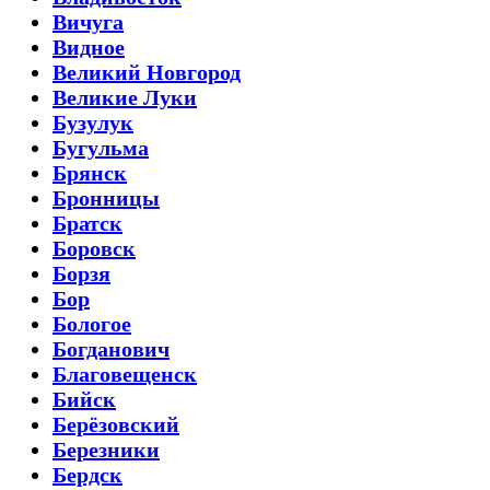
Вичуга
Видное
Великий Новгород
Великие Луки
Бузулук
Бугульма
Брянск
Бронницы
Братск
Боровск
Борзя
Бор
Бологое
Богданович
Благовещенск
Бийск
Берёзовский
Березники
Бердск