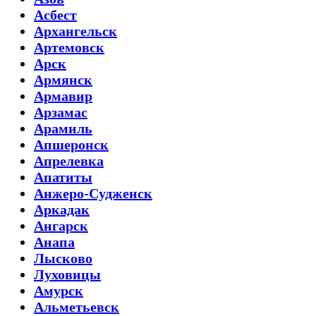
Асбест
Архангельск
Артемовск
Арск
Армянск
Армавир
Арзамас
Арамиль
Апшеронск
Апрелевка
Апатиты
Анжеро-Судженск
Аркадак
Ангарск
Анапа
Лысково
Луховицы
Амурск
Альметьевск