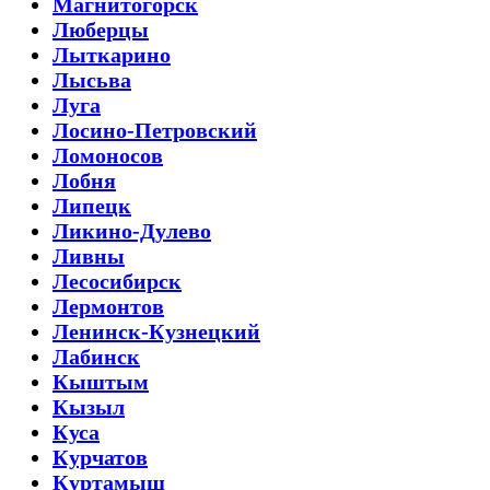
Магнитогорск
Люберцы
Лыткарино
Лысьва
Луга
Лосино-Петровский
Ломоносов
Лобня
Липецк
Ликино-Дулево
Ливны
Лесосибирск
Лермонтов
Ленинск-Кузнецкий
Лабинск
Кыштым
Кызыл
Куса
Курчатов
Куртамыш