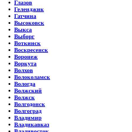
Глазов
Геленджик
Гатчина
Высоковск
Выкса
Выборг
Воткинск
Воскресенск
Воронеж
Воркута
Волхов
Волоколамск
Вологда
Волжский
Волжск
Волгодонск
Волгоград
Владимир
Владикавказ
Владивосток