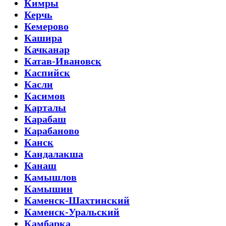
Кимры
Керчь
Кемерово
Кашира
Качканар
Катав-Ивановск
Каспийск
Касли
Касимов
Карталы
Карабаш
Карабаново
Канск
Кандалакша
Канаш
Камышлов
Камышин
Каменск-Шахтинский
Каменск-Уральский
Камбарка