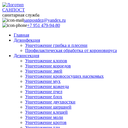
САНПОСТ
санитарная служба
sanpostdez@yandex.ru
+7 951 479-94-80
Главная
Дезинфекция
Уничтожение грибка и плесени
Профилактическая обработка от короновируса
Дезинсекция
Уничтожение клопов
Уничтожение короедов
Уничтожение змей
Уничтожение кровососущих насекомых
Уничтожение мух
Уничтожение кожееда
Уничтожение пчел
Уничтожение блох
Уничтожение двухвостки
Уничтожение шершней
Уничтожение клещей
Уничтожение моли
Уничтожение кротов
Уничтожение тли