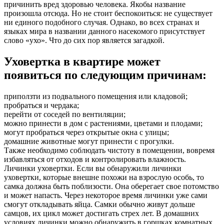
причинить вред здоровью человека. Якобы название
произошла отсюда. Но не стоит беспокоиться: не существует
ни единого подобного случая. Однако, во всех странах и
языках мира в названии данного насекомого присутствует
слово «ухо». Что до сих пор является загадкой.
Уховертка в квартире может
появиться по следующим причинам:
приползти из подвального помещения или кладовой;
пробраться и чердака;
перейти от соседей по вентиляции;
можно принести в дом с растениями, цветами и плодами;
могут пробраться через открытые окна с улицы;
домашние животные могут принести с прогулки.
Также необходимо соблюдать чистоту в помещении, вовремя
избавляться от отходов и контролировать влажность.
Личинки уховертки. Если вы обнаружили личинки
уховертки, которые внешне похожи на взрослую особь, то
самка должна быть поблизости. Она оберегает свое потомство
и может напасть. Через некоторое время личинки уже сами
смогут откладывать яйца. Самки обычно живут дольше
самцов, их цикл может достигать стрех лет. В домашних
условиях личинки можно обнаружить в горшках комнатных