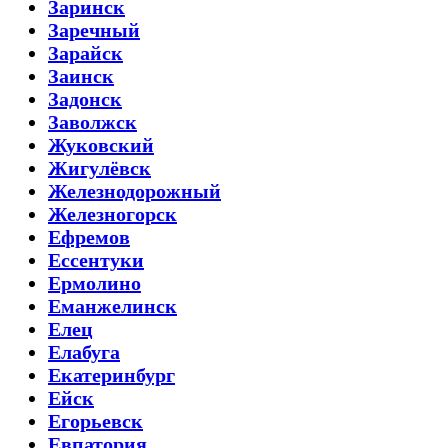
Заринск
Заречный
Зарайск
Заинск
Задонск
Заволжск
Жуковский
Жигулёвск
Железнодорожный
Железногорск
Ефремов
Ессентуки
Ермолино
Еманжелинск
Елец
Елабуга
Екатеринбург
Ейск
Егорьевск
Евпатория