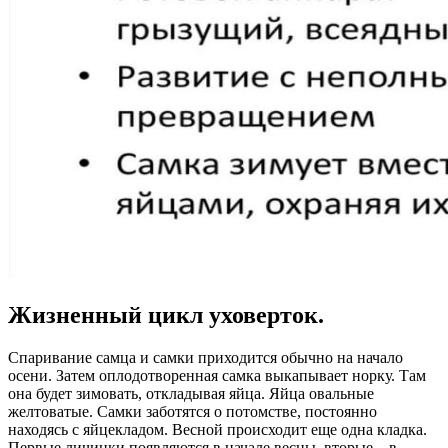
Жизненный цикл уховерток.
Спаривание самца и самки приходится обычно на начало
осени. Затем оплодотворенная самка выкапывает норку. Там
она будет зимовать, откладывая яйца. Яйца овальные
желтоватые. Самки заботятся о потомстве, постоянно
находясь с яйцекладом. Весной происходит еще одна кладка.
Первые личинки появляются в начале весны, вторые – в