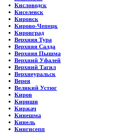
Кисловодск
Киселевск
Кировск
Кирово-Чепецк
Кировград
Верхняя Тура
Верхняя Салда
Верхняя Пышма
Верхний Уфалей
Верхний Тагил
Верхнеуральск
Верея
Великий Устюг
Киров
Кириши
Киржач
Кинешма
Кинель
Кингисепп