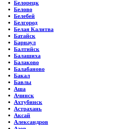
Белорецк
Белово
Белебей
Белгород
Белая Калитва
Батайск
Барнаул
Балтийск
Балашиха
Балаково
Балабаново
Бакал
Бавлы
Аша
Ачинск
Ахтубинск
Астрахань
Аксай
Александров
Азов