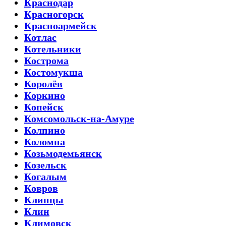
Краснодар
Красногорск
Красноармейск
Котлас
Котельники
Кострома
Костомукша
Королёв
Коркино
Копейск
Комсомольск-на-Амуре
Колпино
Коломна
Козьмодемьянск
Козельск
Когалым
Ковров
Клинцы
Клин
Климовск