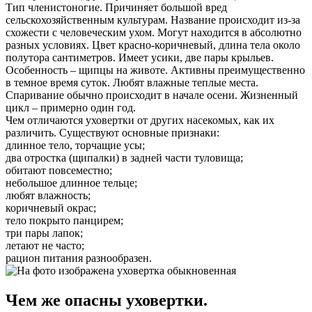
Тип членистоногие. Причиняет большой вред
сельскохозяйственным культурам. Название происходит из-за
схожести с человеческим ухом. Могут находится в абсолютно
разных условиях. Цвет красно-коричневый, длина тела около
полутора сантиметров. Имеет усики, две пары крыльев.
Особенность – щипцы на животе. Активны преимущественно
в темное время суток. Любят влажные теплые места.
Спаривание обычно происходит в начале осени. Жизненный
цикл – примерно один год.
Чем отличаются уховертки от других насекомых, как их
различить. Существуют основные признаки:
длинное тело, торчащие усы;
два отростка (щипалки) в задней части туловища;
обитают повсеместно;
небольшое длинное тельце;
любят влажность;
коричневый окрас;
тело покрыто панцирем;
три пары лапок;
летают не часто;
рацион питания разнообразен.
Чем же опасны уховертки.