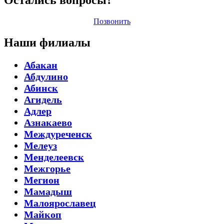
Позвонить
Наши филиалы
Абакан
Абдулино
Абинск
Агидель
Адлер
Азнакаево
Междуреченск
Мелеуз
Менделеевск
Межгорье
Мегион
Мамадыш
Малоярославец
Майкоп