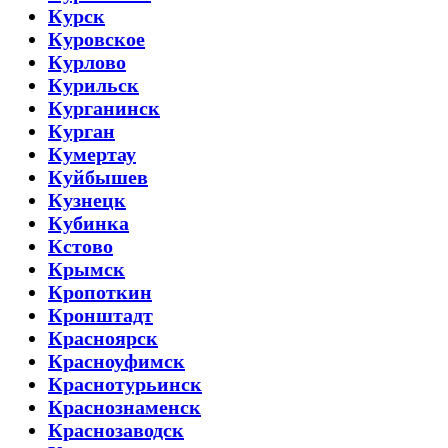
Курск
Куровское
Курлово
Курильск
Курганинск
Курган
Кумертау
Куйбышев
Кузнецк
Кубинка
Кстово
Крымск
Кропоткин
Кронштадт
Красноярск
Красноуфимск
Краснотурьинск
Краснознаменск
Краснозаводск