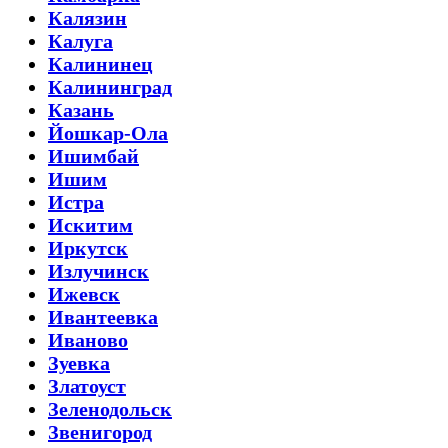
Калязин
Калуга
Калининец
Калининград
Казань
Йошкар-Ола
Ишимбай
Ишим
Истра
Искитим
Иркутск
Излучинск
Ижевск
Ивантеевка
Иваново
Зуевка
Златоуст
Зеленодольск
Звенигород