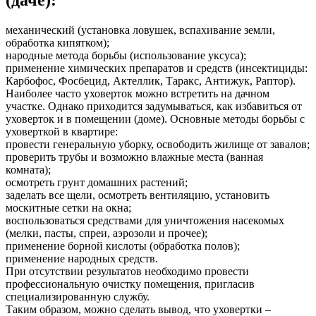
механический (установка ловушек, вспахивание земли,
обработка кипятком);
народные метода борьбы (использование уксуса);
применение химических препаратов и средств (инсектициды:
Карбофос, Фосбецид, Актеллик, Таракс, Антижук, Раптор).
Наиболее часто уховерток можно встретить на дачном
участке. Однако приходится задумываться, как избавиться от
уховерток и в помещении (доме). Основные методы борьбы с
уховерткой в квартире:
провести генеральную уборку, освободить жилище от завалов;
проверить трубы и возможно влажные места (ванная
комната);
осмотреть грунт домашних растений;
заделать все щели, осмотреть вентиляцию, установить
москитные сетки на окна;
воспользоваться средствами для уничтожения насекомых
(мелки, пасты, спреи, аэрозоли и прочее);
применение борной кислоты (обработка полов);
применение народных средств.
При отсутствии результатов необходимо провести
профессиональную очистку помещения, пригласив
специализированную службу.
Таким образом, можно сделать вывод, что уховертки –