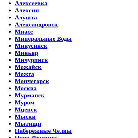
Алексеевка
Алексин
Алушта
Александровск
Миасс
Минеральные Воды
Минусинск
Миньяр
Мичуринск
Можайск
Можга
Мончегорск
Москва
Мурманск
Муром
Мценск
Мыски
Мытищи
Набережные Челны
Наро-Фоминск