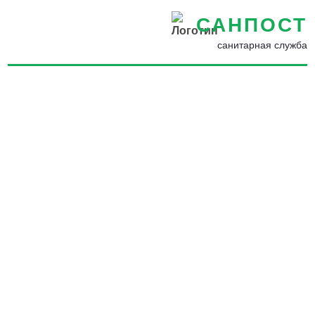
САНПОСТ
санитарная служба
Демеркуризация ртути по
доступной цене в Санкт-
Петербурге - Разбился
градусник в квартире