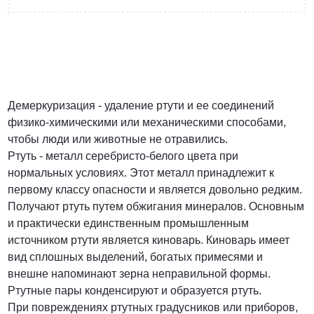
от 3 200 Руб.
ПОЗВОНИТЬ
Демеркуризация - удаление ртути и ее соединений
физико-химическими или механическими способами,
чтобы люди или животные не отравились.
Договорная
Ртуть - металл серебристо-белого цвета при
нормальных условиях. Этот металл принадлежит к
ПОЗВОНИТЬ
первому классу опасности и является довольно редким.
Получают ртуть путем обжигания минералов. Основным
и практически единственным промышленным
источником ртути является киноварь. Киноварь имеет
от 1500 Руб.
вид сплошных выделений, богатых примесями и
внешне напоминают зерна неправильной формы.
ПОЗВОНИТЬ
Ртутные пары конденсируют и образуется ртуть.
При повреждениях ртутных градусников или приборов,