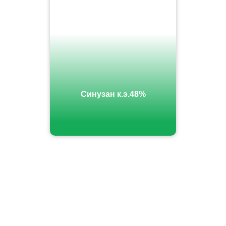
Синузан к.э.48%