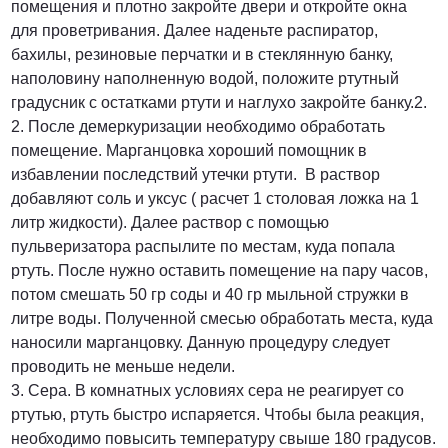
помещения и плотно закройте двери и откройте окна
для проветривания. Далее наденьте распиратор,
бахилы, резиновые перчатки и в стеклянную банку,
наполовину наполненную водой, положите ртутный
градусник с остатками ртути и наглухо закройте банку.2.
2. После демеркуризации необходимо обработать
помещение. Марганцовка хороший помощник в
избавлении последствий утечки ртути. В раствор
добавляют соль и уксус ( расчет 1 столовая ложка на 1
литр жидкости). Далее раствор с помощью
пульверизатора распылите по местам, куда попала
ртуть. После нужно оставить помещение на пару часов,
потом смешать 50 гр соды и 40 гр мыльной стружки в
литре воды. Полученной смесью обработать места, куда
наносили марганцовку. Данную процедуру следует
проводить не меньше недели.
3. Сера. В комнатных условиях сера не реагирует со
ртутью, ртуть быстро испаряется. Чтобы была реакция,
необходимо повысить температуру свыше 180 градусов.