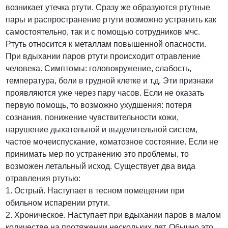
возникает утечка ртути. Сразу же образуются ртутные
пары и распространение ртути возможно устранить как
от 3000 Руб.
самостоятельно, так и с помощью сотрудников мчс.
Ртуть относится к металлам повышенной опасности.
ПОЗВОНИТЬ
При вдыхании паров ртути происходит отравление
человека. Симптомы: головокружение, слабость,
температура, боли в грудной клетке и т.д. Эти признаки
проявляются уже через пару часов. Если не оказать
от 5000 руб.
первую помощь, то возможно ухудшения: потеря
сознания, понижение чувствительности кожи,
ПОЗВОНИТЬ
нарушение дыхательной и выделительной систем,
частое мочеиспускание, коматозное состояние. Если не
принимать мер по устранению это проблемы, то
Договорная
возможен летальный исход. Существует два вида
отравления ртутью:
1. Острый. Наступает в тесном помещении при
ПОЗВОНИТЬ
обильном испарении ртути.
2. Хроническое. Наступает при вдыхании паров в малом
количестве на протяжении нескольких лет. Обычно это