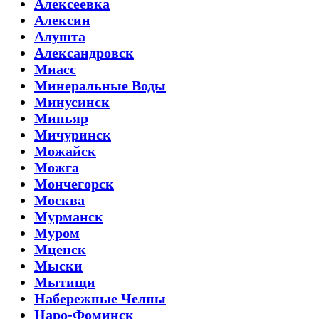
Алексеевка
Алексин
Алушта
Александровск
Миасс
Минеральные Воды
Минусинск
Миньяр
Мичуринск
Можайск
Можга
Мончегорск
Москва
Мурманск
Муром
Мценск
Мыски
Мытищи
Набережные Челны
Наро-Фоминск