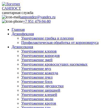
САНПОСТ
санитарная служба
sanpostdez@yandex.ru
+7 951 479-94-80
Главная
Дезинфекция
Уничтожение грибка и плесени
Профилактическая обработка от короновируса
Дезинсекция
Уничтожение клопов
Уничтожение короедов
Уничтожение змей
Уничтожение кровососущих насекомых
Уничтожение мух
Уничтожение кожееда
Уничтожение пчел
Уничтожение блох
Уничтожение двухвостки
Уничтожение шершней
Уничтожение клещей
Уничтожение моли
Уничтожение кротов
Уничтожение тли