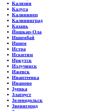
Калязин
Калуга
Калининец
Калининград
Казань
Йошкар-Ола
Ишимбай
Ишим
Истра
Искитим
Иркутск
Излучинск
Ижевск
Ивантеевка
Иваново
Зуевка
Златоуст
Зеленодольск
Звенигород