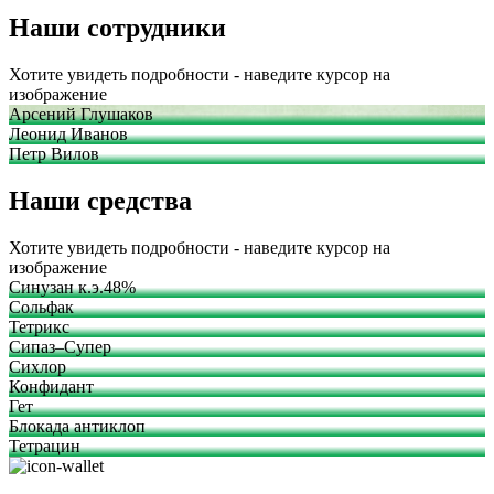
Наши сотрудники
Хотите увидеть подробности - наведите курсор на
изображение
Арсений Глушаков
Леонид Иванов
Петр Вилов
Наши средства
Хотите увидеть подробности - наведите курсор на
изображение
Синузан к.э.48%
Сольфак
Тетрикс
Сипаз–Супер
Сихлор
Конфидант
Гет
Блокада антиклоп
Тетрацин