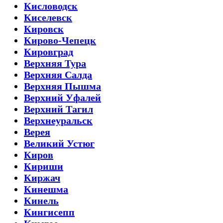
Кисловодск
Киселевск
Кировск
Кирово-Чепецк
Кировград
Верхняя Тура
Верхняя Салда
Верхняя Пышма
Верхний Уфалей
Верхний Тагил
Верхнеуральск
Верея
Великий Устюг
Киров
Кириши
Киржач
Кинешма
Кинель
Кингисепп