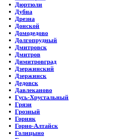
Дюртюли
Дубна
Дрезна
Донской
Домодедово
Долгопрудный
Дмитровск
Дмитров
Димитровград
Дзержинский
Дзержинск
Дедовск
Давлеканово
Гусь-Хрустальный
Грязи
Грозный
Горняк
Горно-Алтайск
Голицыно