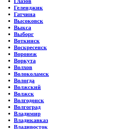
Глазов
Геленджик
Гатчина
Высоковск
Выкса
Выборг
Воткинск
Воскресенск
Воронеж
Воркута
Волхов
Волоколамск
Вологда
Волжский
Волжск
Волгодонск
Волгоград
Владимир
Владикавказ
Владивосток