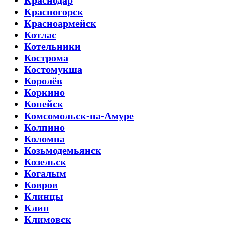
Краснодар
Красногорск
Красноармейск
Котлас
Котельники
Кострома
Костомукша
Королёв
Коркино
Копейск
Комсомольск-на-Амуре
Колпино
Коломна
Козьмодемьянск
Козельск
Когалым
Ковров
Клинцы
Клин
Климовск