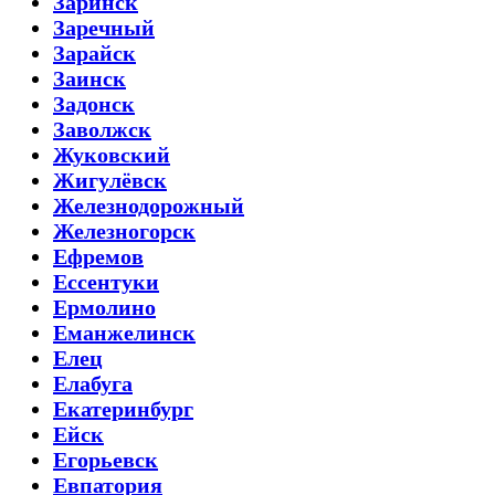
Заринск
Заречный
Зарайск
Заинск
Задонск
Заволжск
Жуковский
Жигулёвск
Железнодорожный
Железногорск
Ефремов
Ессентуки
Ермолино
Еманжелинск
Елец
Елабуга
Екатеринбург
Ейск
Егорьевск
Евпатория