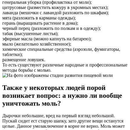
генеральная уборка (профилактика от моли);
цитрусовые (разместить кожуру в укромных местах);
лаванда (мешочки с лавандой разложить по шкафам);
мята (разложить в карманы одежды);
герань (выращивать растение в дома);
черный перец (разложить по полкам и в одежду);
табак (высушенные листья);
эфирные масла (можно капнуть на батарею);
мыло (желательно хозяйственное);
химические специальные средства (аэрозоли, фумигаторы,
таблетки);
размещение ловушек.
То есть существуют различные народные и профессиональные
методы борьбы с молью.
Также у некоторых людей порой
возникает вопрос: а нужно ли вообще
уничтожать моль?
Дырочки небольшие, вред на первый взгляд небольшой.
Пускай сидит ест старую шапку, зато другие вещи останутся
целые. Данное умозаключение в корне не верно. Моль может