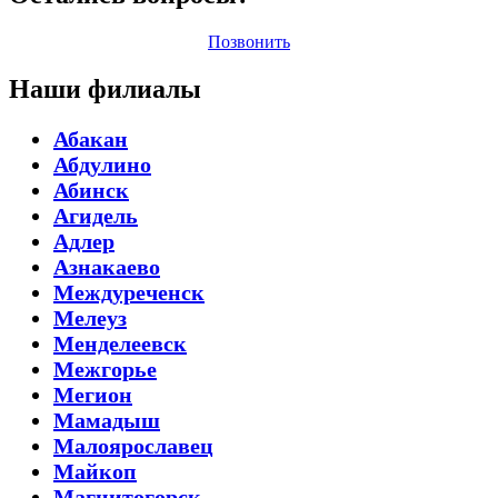
Позвонить
Наши филиалы
Абакан
Абдулино
Абинск
Агидель
Адлер
Азнакаево
Междуреченск
Мелеуз
Менделеевск
Межгорье
Мегион
Мамадыш
Малоярославец
Майкоп
Магнитогорск