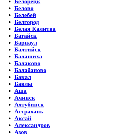
Белорецк
Белово
Белебей
Белгород
Белая Калитва
Батайск
Барнаул
Балтийск
Балашиха
Балаково
Балабаново
Бакал
Бавлы
Аша
Ачинск
Ахтубинск
Астрахань
Аксай
Александров
Азов