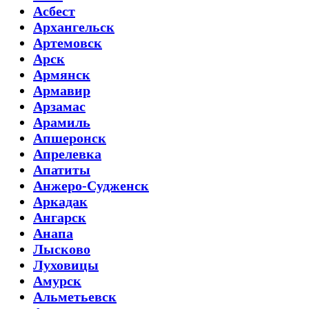
Асбест
Архангельск
Артемовск
Арск
Армянск
Армавир
Арзамас
Арамиль
Апшеронск
Апрелевка
Апатиты
Анжеро-Судженск
Аркадак
Ангарск
Анапа
Лысково
Луховицы
Амурск
Альметьевск