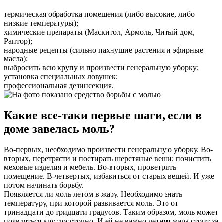
термическая обработка помещения (либо высокие, либо
низкие температуры);
химические препараты (Маскитол, Армоль, Читый дом,
Раптор);
народные рецепты (сильно пахнущие растения и эфирные
масла);
выбросить всю крупу и произвести генеральную уборку;
установка специальных ловушек;
профессиональная дезинсекция.
Какие все-таки первые шаги, если в
доме завелась моль?
Во-первых, необходимо произвести генеральную уборку. Во-
вторых, перетрясти и постирать шерстяные вещи; почистить
меховые изделия и мебель. Во-вторых, проветрить
помещение. В-четвертых, избавиться от старых вещей. И уже
потом начинать борьбу.
Появляется ли моль летом в жару. Необходимо знать
температуру, при которой развивается моль. Это от
тринадцати до тридцати градусов. Таким образом, моль может
появляться круглосуточно. И ей не важно летняя жара стоит за