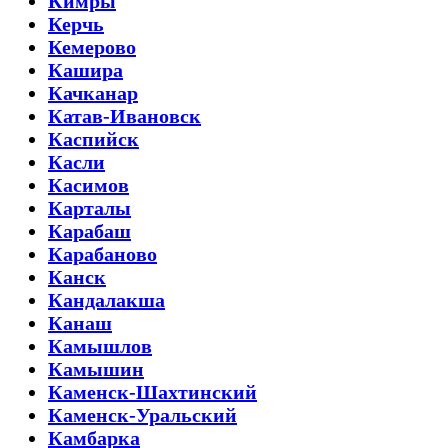
Кимры
Керчь
Кемерово
Кашира
Качканар
Катав-Ивановск
Каспийск
Касли
Касимов
Карталы
Карабаш
Карабаново
Канск
Кандалакша
Канаш
Камышлов
Камышин
Каменск-Шахтинский
Каменск-Уральский
Камбарка