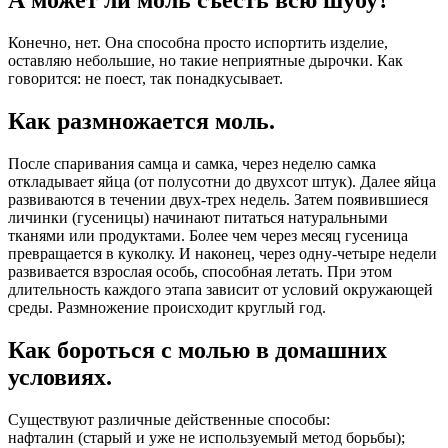
А может ли моль съесть всю шубу?
Конечно, нет. Она способна просто испортить изделие,
оставляю небольшие, но такие неприятные дырочки. Как
говорится: не поест, так понадкусывает.
Как размножается моль.
После спаривания самца и самка, через неделю самка
откладывает яйца (от полусотни до двухсот штук). Далее яйца
развиваются в течении двух-трех недель. Затем появившиеся
личинки (гусеницы) начинают питаться натуральными
тканями или продуктами. Более чем через месяц гусеница
превращается в куколку. И наконец, через одну-четыре недели
развивается взрослая особь, способная летать. При этом
длительность каждого этапа зависит от условий окружающей
среды. Размножение происходит круглый год.
Как бороться с молью в домашних
условиях.
Существуют различные действенные способы:
нафталин (старый и уже не используемый метод борьбы);