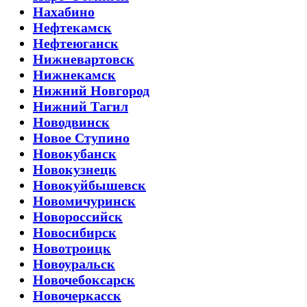
Нахабино
Нефтекамск
Нефтеюганск
Нижневартовск
Нижнекамск
Нижний Новгород
Нижний Тагил
Новодвинск
Новое Ступино
Новокубанск
Новокузнецк
Новокуйбышевск
Новомичуринск
Новороссийск
Новосибирск
Новотроицк
Новоуральск
Новочебоксарск
Новочеркасск