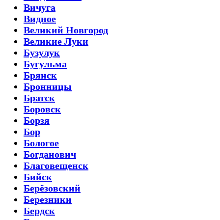
Вичуга
Видное
Великий Новгород
Великие Луки
Бузулук
Бугульма
Брянск
Бронницы
Братск
Боровск
Борзя
Бор
Бологое
Богданович
Благовещенск
Бийск
Берёзовский
Березники
Бердск