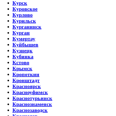
Курск
Куровское
Курлово
Курильск
Курганинск
Курган
Кумертау
Куйбышев
Кузнецк
Кубинка
Кстово
Крымск
Кропоткин
Кронштадт
Красноярск
Красноуфимск
Краснотурьинск
Краснознаменск
Краснозаводск