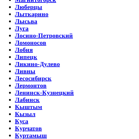
Люберцы
Лыткарино
Лысьва
Луга
Лосино-Петровский
Ломоносов
Лобня
Липецк
Ликино-Дулево
Ливны
Лесосибирск
Лермонтов
Ленинск-Кузнецкий
Лабинск
Кыштым
Кызыл
Куса
Курчатов
Куртамыш