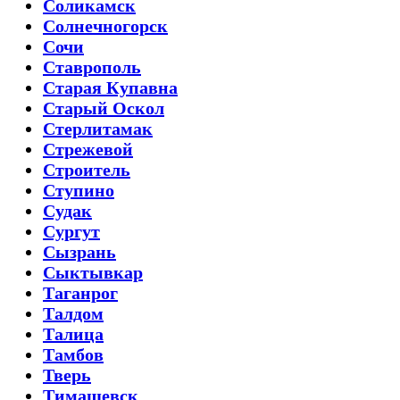
Соликамск
Солнечногорск
Сочи
Ставрополь
Старая Купавна
Старый Оскол
Стерлитамак
Стрежевой
Строитель
Ступино
Судак
Сургут
Сызрань
Сыктывкар
Таганрог
Талдом
Талица
Тамбов
Тверь
Тимашевск