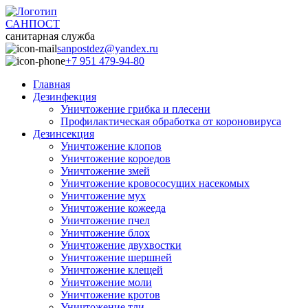
САНПОСТ
санитарная служба
sanpostdez@yandex.ru
+7 951 479-94-80
Главная
Дезинфекция
Уничтожение грибка и плесени
Профилактическая обработка от короновируса
Дезинсекция
Уничтожение клопов
Уничтожение короедов
Уничтожение змей
Уничтожение кровососущих насекомых
Уничтожение мух
Уничтожение кожееда
Уничтожение пчел
Уничтожение блох
Уничтожение двухвостки
Уничтожение шершней
Уничтожение клещей
Уничтожение моли
Уничтожение кротов
Уничтожение тли