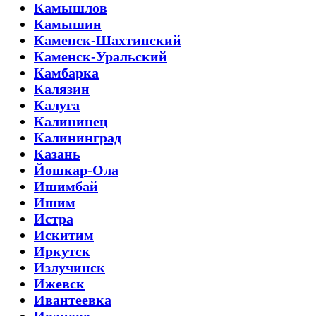
Камышлов
Камышин
Каменск-Шахтинский
Каменск-Уральский
Камбарка
Калязин
Калуга
Калининец
Калининград
Казань
Йошкар-Ола
Ишимбай
Ишим
Истра
Искитим
Иркутск
Излучинск
Ижевск
Ивантеевка
Иваново