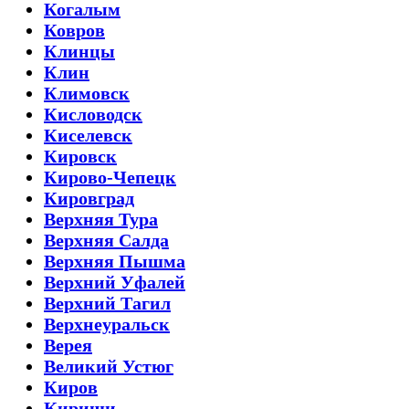
Когалым
Ковров
Клинцы
Клин
Климовск
Кисловодск
Киселевск
Кировск
Кирово-Чепецк
Кировград
Верхняя Тура
Верхняя Салда
Верхняя Пышма
Верхний Уфалей
Верхний Тагил
Верхнеуральск
Верея
Великий Устюг
Киров
Кириши