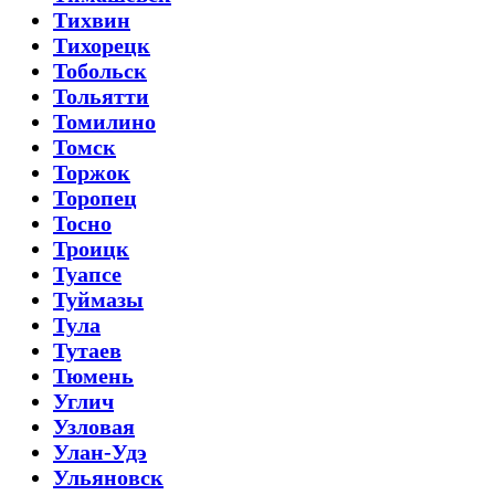
Тихвин
Тихорецк
Тобольск
Тольятти
Томилино
Томск
Торжок
Торопец
Тосно
Троицк
Туапсе
Туймазы
Тула
Тутаев
Тюмень
Углич
Узловая
Улан-Удэ
Ульяновск