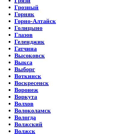
Грязи
Грозный
Горняк
Горно-Алтайск
Голицыно
Глазов
Геленджик
Гатчина
Высоковск
Выкса
Выборг
Воткинск
Воскресенск
Воронеж
Воркута
Волхов
Волоколамск
Вологда
Волжский
Волжск