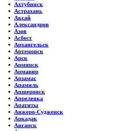
Ахтубинск
Астрахань
Аксай
Александров
Азов
Асбест
Архангельск
Артемовск
Арск
Армянск
Армавир
Арзамас
Арамиль
Апшеронск
Апрелевка
Апатиты
Анжеро-Судженск
Аркадак
Ангарск