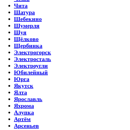
Чита
Шатура
Шебекино
Шумерля
Шуя
Щёлково
Щербинка
Электрогорск
Электросталь
Электроугли
Юбилейный
Юрга
Якутск
Ялта
Ярославль
Яхрома
Алупка
Артём
Арсеньев