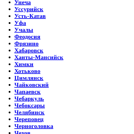
Унеча
Уссурийск
Усть-Катав
Уфа
Учалы
Феодосия
Фрязино
Хабаровск
Ханты-Мансийск
Химки
Хотьково
Цимлянск
Чайковский
Чапаевск
Чебаркуль
Чебоксары
Челябинск
Череповец
Черноголовка
Чехов