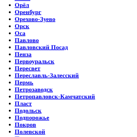
Орёл
Оренбург
Орехово-Зуево
Орск
Оса
Павлово
Павловский Посад
Пенза
Первоуральск
Пересвет
Переславль-Залесский
Пермь
Петрозаводск
Петропавловск-Камчатский
Пласт
Подольск
Подпорожье
Покров
Полевской