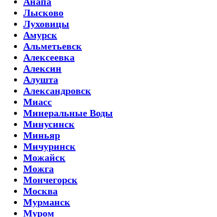
Анапа
Лысково
Луховицы
Амурск
Альметьевск
Алексеевка
Алексин
Алушта
Александровск
Миасс
Минеральные Воды
Минусинск
Миньяр
Мичуринск
Можайск
Можга
Мончегорск
Москва
Мурманск
Муром