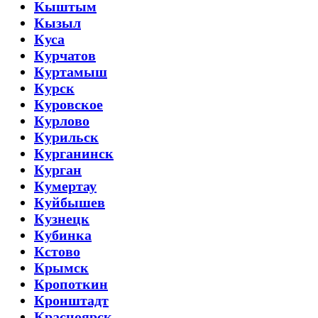
Кыштым
Кызыл
Куса
Курчатов
Куртамыш
Курск
Куровское
Курлово
Курильск
Курганинск
Курган
Кумертау
Куйбышев
Кузнецк
Кубинка
Кстово
Крымск
Кропоткин
Кронштадт
Красноярск