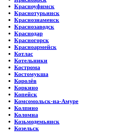
Красноуфимск
Краснотурьинск
Краснознаменск
Краснозаводск
Краснодар
Красногорск
Красноармейск
Котлас
Котельники
Кострома
Костомукша
Королёв
Коркино
Копейск
Комсомольск-на-Амуре
Колпино
Коломна
Козьмодемьянск
Козельск