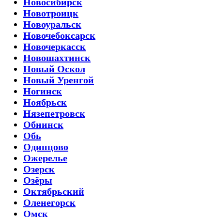
Новосибирск
Новотроицк
Новоуральск
Новочебоксарск
Новочеркасск
Новошахтинск
Новый Оскол
Новый Уренгой
Ногинск
Ноябрьск
Нязепетровск
Обнинск
Обь
Одинцово
Ожерелье
Озерск
Озёры
Октябрьский
Оленегорск
Омск