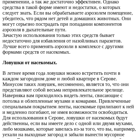
применении, а так же достаточно эффективен. Однако
средства в такой форме имеют и недостатки, о которых
следует знать. Если вы обрабатываете аэрозолем помещение,
убедитесь, что рядом нет детей и домашних животных. Они
могут серьезно пострадать при попадании компонентов
аэрозоля в дыхательные пути.
Зачастую использования только этих средств бывает
недостаточно для избавления от назойливых паразитов.
Лучше всего применять аэрозоли в комплексе с другими
формами средств от насекомых.
Ловушки от насекомых.
В летнее время года ловушки можно встретить почти в
каждом загородном доме и любой квартире в Серове.
Минусом таких ловушек, несомненно, является то, что они
представляют собой весьма непривлекательное зрелище.
Наверняка вам приходилось видеть ленты, свисающие с
потолка и облепленные мухами и комарами. Привлеченные
специальным покрытием ленты, насекомые прилипают к ней
и медленно погибают, не имея возможности освободиться.
Для использования в Серове, ловушки от насекомых будут
действенны, если вы имеете дело с одной или двумя мухами,
либо мошками, которые завелась из-за того, что вы, например,
уехали на выходные загород и забыли вынести мусорное