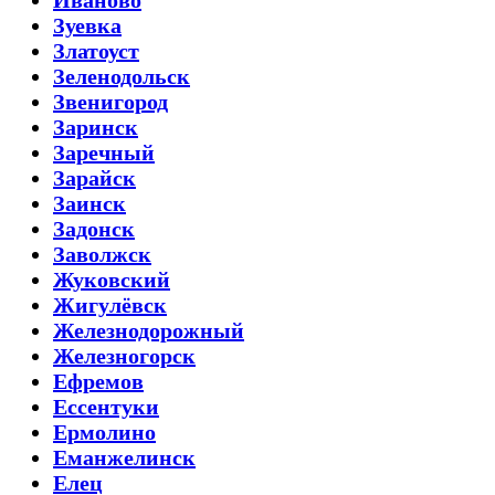
Зуевка
Златоуст
Зеленодольск
Звенигород
Заринск
Заречный
Зарайск
Заинск
Задонск
Заволжск
Жуковский
Жигулёвск
Железнодорожный
Железногорск
Ефремов
Ессентуки
Ермолино
Еманжелинск
Елец