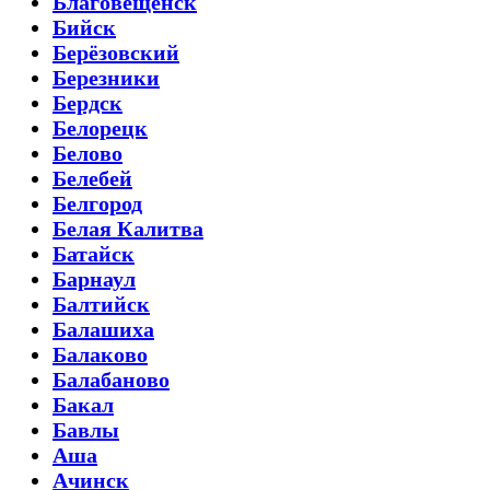
Благовещенск
Бийск
Берёзовский
Березники
Бердск
Белорецк
Белово
Белебей
Белгород
Белая Калитва
Батайск
Барнаул
Балтийск
Балашиха
Балаково
Балабаново
Бакал
Бавлы
Аша
Ачинск