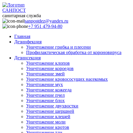
САНПОСТ
санитарная служба
sanpostdez@yandex.ru
+7 951 479-94-80
Главная
Дезинфекция
Уничтожение грибка и плесени
Профилактическая обработка от короновируса
Дезинсекция
Уничтожение клопов
Уничтожение короедов
Уничтожение змей
Уничтожение кровососущих насекомых
Уничтожение мух
Уничтожение кожееда
Уничтожение пчел
Уничтожение блох
Уничтожение двухвостки
Уничтожение шершней
Уничтожение клещей
Уничтожение моли
Уничтожение кротов
Уничтожение тли