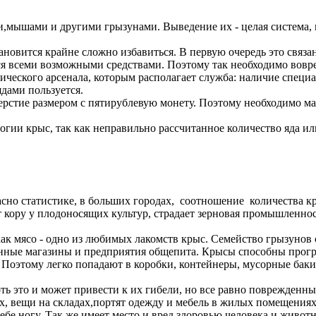
ами,мышами и другими грызунами. Выведение их - целая система
становится крайне сложно избавиться. В первую очередь это свя
ся всеми возможными средствами. Поэтому так необходимо вов
хнического арсенала, которым располагает служба: наличие спец
дами пользуется.
ерстие размером с пятирублевую монету. Поэтому необходимо ма
огии крыс, так как неправильно рассчитанное количество яда и
но статистике, в больших городах, соотношение количества кры
 кору у плодоносящих культур, страдает зерновая промышленно
ак мясо - одно из любимых лакомств крыс. Семейство грызунов с
венные магазины и предприятия общепита. Крысы способны прог
а. Поэтому легко попадают в коробки, контейнеры, мусорные ба
ь это и может привести к их гибели, но все равно поврежденны
х, вещи на складах,портят одежду и мебель в жилых помещениях
себе ногу. Так же имеет место и вред здоровью человека и живо