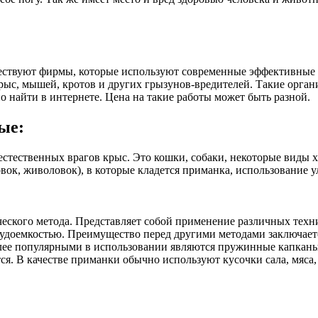
ществуют фирмы, которые используют современные эффективные
крыс, мышей, кротов и других грызунов-вредителей. Такие орган
о найти в интернете. Цена на такие работы может быть разной.
ые:
естественных врагов крыс. Это кошки, собаки, некоторые виды
ок, живоловок), в которые кладется приманка, использование ул
еского метода. Представляет собой применение различных техни
доемкостью. Преимущество перед другими методами заключается 
олее популярными в использовании являются пружинные капканы
ся. В качестве приманки обычно используют кусочки сала, мяса,