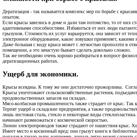
Дератизация - так называется комплекс мер по борьбе с крыс
опытом.
Если крысы завелись в доме и дали там потомство, то от них 
адаптивными способностями. Избавиться от них люди пытают
грызунов. Стоимость их услуг варьируется, она зависит от те
электронное оборудование, какие ловушки применяет, какими я
Даже большая с виду крыса может с легкостью проползти в отв
помещении, а это зачастую бывает сделать довольно сложно.
Так же необходимо очень хорошо разбираться в вопросе физиол
дератизационных работах.
Ущерб для экономики.
Крысы всеядны. К тому же они достаточно прожорливы. Соглас
Крысы уничтожают сельскохозяйственные растения, подъедают
продовольственных запасов на складах.
Мясо-колбасная промышленность также страдает от крыс. Так к
Терпят ущерб и складские предприятия, а также продовольст
лишь листовая сталь, стекло и некоторые виды стеклопластик
начинают размножаться с космической скоростью.
Линии электропроводов также страдают от нашествия крыс. Хот
Имеет место и косвенный вред: они грызут книги в библиотека
попадая в такую дыру, например, лошадь легко может сломать 