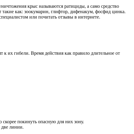
уничтожения крыс называются ратициды, а само средство
 такие как: зоокумарин, глифтор, дифенакум, фосфид цинка.
 специалистом или почитать отзывы в интернете.
 к их гибели. Время действия как правило длительное от
 скорее покинуть опасную для них зону.
 две линии.