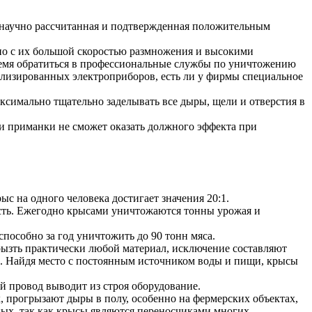
, научно рассчитанная и подтвержденная положительным
зано с их большой скоростью размножения и высокими
ремя обратиться в профессиональные службы по уничтожению
иализированных электроприборов, есть ли у фирмы специальное
ксимально тщательно заделывать все дыры, щели и отверстия в
ли приманки не сможет оказать должного эффекта при
с на одного человека достигает значения 20:1.
сть. Ежегодно крысами уничтожаются тонны урожая и
пособно за год уничтожить до 90 тонн мяса.
рызть практически любой материал, исключение составляют
ки. Найдя место с постоянным источником воды и пищи, крысы
й провод выводит из строя оборудование.
, прогрызают дыры в полу, особенно на фермерских объектах,
тных, так как крысы являются переносчиками многих