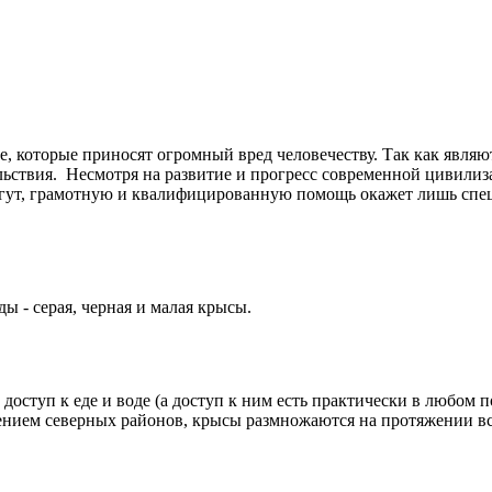
е, которые приносят огромный вред человечеству. Так как явл
ьствия. Несмотря на развитие и прогресс современной цивилиза
омогут, грамотную и квалифицированную помощь окажет лишь спе
ы - серая, черная и малая крысы.
 доступ к еде и воде (а доступ к ним есть практически в любом
ением северных районов, крысы размножаются на протяжении вс