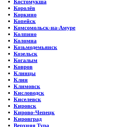
Костомукша
Королёв
Коркино
Копейск
Комсомольск-на-Амуре
Колпино
Коломна
Козьмодемьянск
Козельск
Когалым
Ковров
Клинцы
Клин
Климовск
Кисловодск
Киселевск
Кировск
Кирово-Чепецк
Кировград
Верхняя Тура