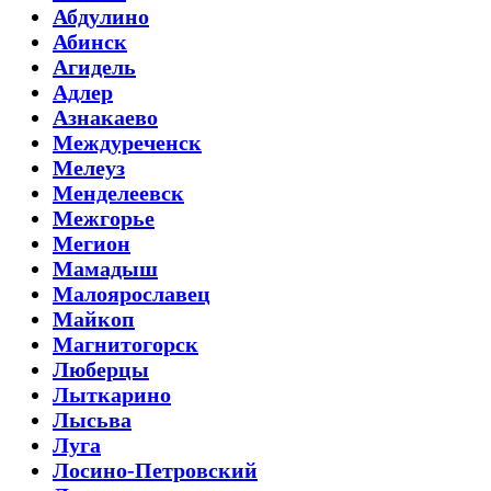
Абдулино
Абинск
Агидель
Адлер
Азнакаево
Междуреченск
Мелеуз
Менделеевск
Межгорье
Мегион
Мамадыш
Малоярославец
Майкоп
Магнитогорск
Люберцы
Лыткарино
Лысьва
Луга
Лосино-Петровский