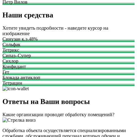
Петр Вилов
Наши средства
Хотите увидеть подробности - наведите курсор на
изображение
Синузан к.э.48%
Сольфак
Тетрикс
Сипаз–Супер
Сихлор
Конфидант
Гет
Блокада антиклоп
Тетрацин
Ответы на Ваши вопросы
Какие организации проводят обработку помещений?
Обработка объекта осуществляется специализированными
службами, обслуживающий персонал которых обучен и