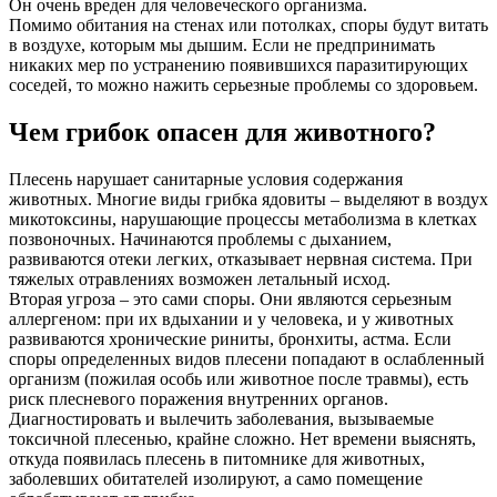
Он очень вреден для человеческого организма.
Помимо обитания на стенах или потолках, споры будут витать
в воздухе, которым мы дышим. Если не предпринимать
никаких мер по устранению появившихся паразитирующих
соседей, то можно нажить серьезные проблемы со здоровьем.
Чем грибок опасен для животного?
Плесень нарушает санитарные условия содержания
животных. Многие виды грибка ядовиты – выделяют в воздух
микотоксины, нарушающие процессы метаболизма в клетках
позвоночных. Начинаются проблемы с дыханием,
развиваются отеки легких, отказывает нервная система. При
тяжелых отравлениях возможен летальный исход.
Вторая угроза – это сами споры. Они являются серьезным
аллергеном: при их вдыхании и у человека, и у животных
развиваются хронические риниты, бронхиты, астма. Если
споры определенных видов плесени попадают в ослабленный
организм (пожилая особь или животное после травмы), есть
риск плесневого поражения внутренних органов.
Диагностировать и вылечить заболевания, вызываемые
токсичной плесенью, крайне сложно. Нет времени выяснять,
откуда появилась плесень в питомнике для животных,
заболевших обитателей изолируют, а само помещение