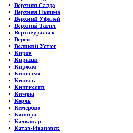
Верхняя Салда
Верхняя Пышма
Верхний Уфалей
Верхний Тагил
Верхнеуральск
Верея
Великий Устюг
Киров
Кириши
Киржач
Кинешма
Кинель
Кингисепп
Кимры
Керчь
Кемерово
Кашира
Качканар
Катав-Ивановск