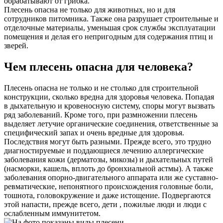
обрабатывают от грибка.
Плесень опасна не только для животных, но и для
сотрудников питомника. Также она разрушает строительные и
отделочные материалы, уменьшая срок службы эксплуатации
помещения и делая его непригодным для содержания птиц и
зверей.
Чем плесень опасна для человека?
Плесень опасна не только и не столько для строительной
конструкции, сколько вредна для здоровья человека. Попадая
в дыхательную и кровеносную систему, споры могут вызвать
ряд заболеваний. Кроме того, при размножении плесень
выделяет летучие органические соединения, ответственные за
специфический запах и очень вредные для здоровья.
Последствия могут быть разными. Прежде всего, это трудно
диагностируемые и поддающиеся лечению аллергические
заболевания кожи (дерматозы, микозы) и дыхательных путей
(насморки, кашель, вплоть до бронхиальной астмы). А также
заболевания опорно-двигательного аппарата или же суставно-
ревматические, непонятного происхождения головные боли,
тошнота, головокружение и даже истощение. Подвергаются
этой напасти, прежде всего, дети , пожилые люди и люди с
ослабленным иммунитетом.