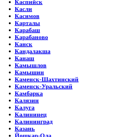
Каспийск
Касли
Касимов
Карталы
Карабаш
Карабаново
Канск
Кандалакша
Канаш
Камышлов
Камышин
Каменск-Шахтинский
Каменск-Уральский
Камбарка
Калязин
Калуга
Калининец
Калининград
Казань
Йошкар-Ола