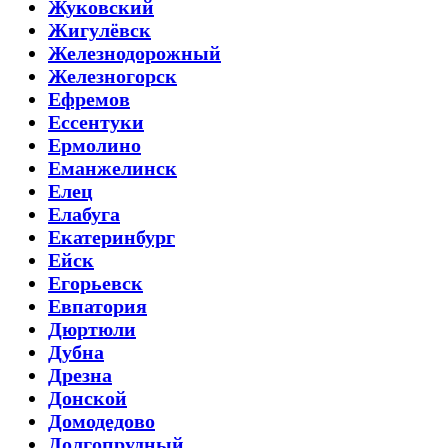
Жуковский
Жигулёвск
Железнодорожный
Железногорск
Ефремов
Ессентуки
Ермолино
Еманжелинск
Елец
Елабуга
Екатеринбург
Ейск
Егорьевск
Евпатория
Дюртюли
Дубна
Дрезна
Донской
Домодедово
Долгопрудный