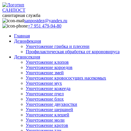
САНПОСТ
санитарная служба
sanpostdez@yandex.ru
+7 951 479-94-80
Главная
Дезинфекция
Уничтожение грибка и плесени
Профилактическая обработка от короновируса
Дезинсекция
Уничтожение клопов
Уничтожение короедов
Уничтожение змей
Уничтожение кровососущих насекомых
Уничтожение мух
Уничтожение кожееда
Уничтожение пчел
Уничтожение блох
Уничтожение двухвостки
Уничтожение шершней
Уничтожение клещей
Уничтожение моли
Уничтожение кротов
Уничтожение тли