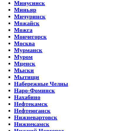
Минусинск
Миньяр
Мичуринск
Можайск
Можга
Мончегорск
Москва
Мурманск
Муром
Мценск
Мыски
Мытищи
Набережные Челны
Наро-Фоминск
Нахабино
Нефтекамск
Нефтеюганск
Нижневартовск
Нижнекамск
Нижний Новгород