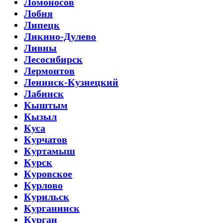
Ломоносов
Лобня
Липецк
Ликино-Дулево
Ливны
Лесосибирск
Лермонтов
Ленинск-Кузнецкий
Лабинск
Кыштым
Кызыл
Куса
Курчатов
Куртамыш
Курск
Куровское
Курлово
Курильск
Курганинск
Курган