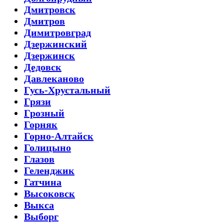
Дмитровск
Дмитров
Димитровград
Дзержинский
Дзержинск
Дедовск
Давлеканово
Гусь-Хрустальный
Грязи
Грозный
Горняк
Горно-Алтайск
Голицыно
Глазов
Геленджик
Гатчина
Высоковск
Выкса
Выборг