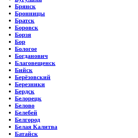
Брянск
Бронницы
Братск
Боровск
Борзя
Бор
Бологое
Богданович
Благовещенск
Бийск
Берёзовский
Березники
Бердск
Белорецк
Белово
Белебей
Белгород
Белая Калитва
Батайск