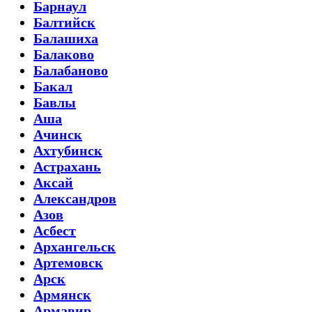
Барнаул
Балтийск
Балашиха
Балаково
Балабаново
Бакал
Бавлы
Аша
Ачинск
Ахтубинск
Астрахань
Аксай
Александров
Азов
Асбест
Архангельск
Артемовск
Арск
Армянск
Армавир