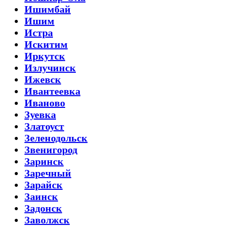
Ишимбай
Ишим
Истра
Искитим
Иркутск
Излучинск
Ижевск
Ивантеевка
Иваново
Зуевка
Златоуст
Зеленодольск
Звенигород
Заринск
Заречный
Зарайск
Заинск
Задонск
Заволжск