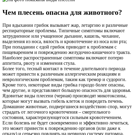
Чем плесень опасна для животного?
При вдыхании грибок вызывает жар, летаргию и различные
респираторные проблемы. Типичные симптомы включают
затрудненное или учащенное дыхание, кашель, чихание,
выделения из носа, вялость и кровотечение из носа или рта;
При попадании с едой грибок приводит к проблемам с
пищеварением и повреждению желудочно-кишечного тракта.
Наиболее распространенные симптомы включают потерю
аппетита, рвоту и изменения стула.
Более того, тесный контакт в течение длительного периода
может привести к различным аллергическим реакциям и
неврологическим проблемам, таким как тремор и судороги.
Кроме того, некоторые виды грибка гораздо более опасны,
чем другие, и представляют большую опасность для здоровья.
Ядовитые виды плесени (черная) производят микотоксины,
которые могут вызвать гибель клеток и повредить печень.
Домашние животные, подвергшиеся воздействию спор, могут
страдать от легочного кровотечения – смертельного
состояния, характеризующегося сильным кровотечением.
Если болезнь не будет своевременно и эффективно лечиться,
это может привести к повреждению органов (или даже к
отказу) и серьезно повлиять на нервную систему питомца.