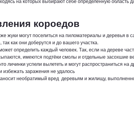
ходясь на которых выбирают себе определённую область д
вления короедов
е жуки могут поселиться на пиломатериалы и деревья в сад
так как они доберутся и до вашего участка.
жет определить каждый человек. Так, если на дереве часто
сыпаются, имеются подтёки смолы и отдельные засохшие вет
 что личинки успели вылететь и могут распространиться на 
сли избежать заражения не удалось
 наносит необратимый вред деревьям и жилищу, выполненно