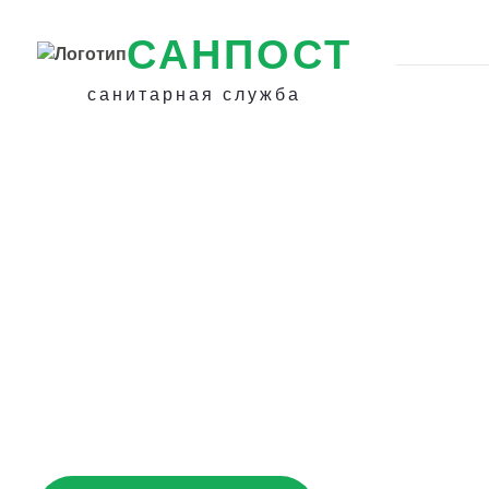
САНПОСТ
санитарная служба
Обработка дома
короеда в Сочи 
короеда