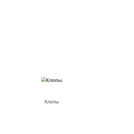
Вредители с которыми мы боремся
Клопы