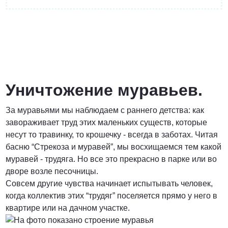
от 3 200 Руб.
ПОЗВОНИТЬ
Уничтожение муравьев.
За муравьями мы наблюдаем с раннего детства: как
Договорная
завораживает труд этих маленьких существ, которые
несут то травинку, то крошечку - всегда в заботах. Читая
ПОЗВОНИТЬ
басню “Стрекоза и муравей”, мы восхищаемся тем какой
муравей - трудяга. Но все это прекрасно в парке или во
дворе возле песочницы.
от 1500 Руб.
Совсем другие чувства начинает испытывать человек,
когда коллектив этих “трудяг” поселяется прямо у него в
ПОЗВОНИТЬ
квартире или на дачном участке.