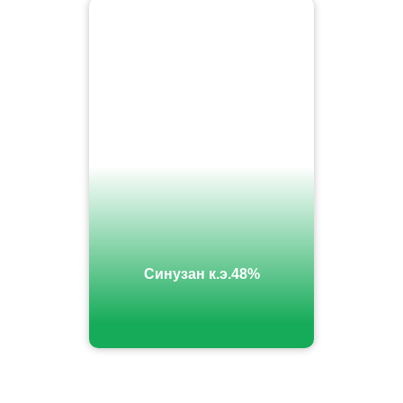
Синузан к.э.48%