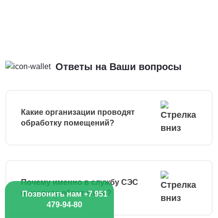
Ответы на Ваши вопросы
Какие организации проводят
обработку помещений?
Почему именно в службу СЭС
выгоднее обратиться?
Позвонить нам +7 951
479-94-80