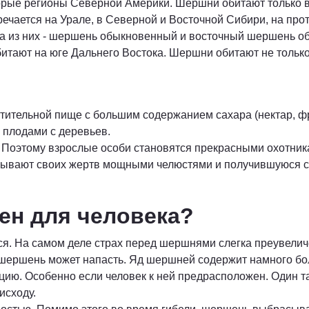
оторые регионы Северной Америки. Шершни обитают только
чается на Урале, в Северной и Восточной Сибири, на прот
а из них - шершень обыкновенный и восточный шершень об
итают на юге Дальнего Востока. Шершни обитают не только в
ительной пище с большим содержанием сахара (нектар, фр
и плодами с деревьев.
оэтому взрослые особи становятся прекрасными охотниками
ывают своих жертв мощными челюстями и получившуюся сус
ен для человека?
я. На самом деле страх перед шершнями слегка преувелич
 шершень может напасть. Яд шершней содержит намного бо
цию. Особенно если человек к ней предрасположен. Один т
исходу.