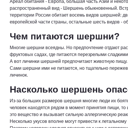
Ареал обитания - Европа, большая часть Азии и нек
распространенный вид - Шершень обыкновенный. Встре
территории России обитает восемь видов шершней: дв
европейской части страны, остальные шесть видов - об
Чем питаются шершни?
Многие шершни всеядны. Но предпочтение отдают раст
фруктовых садах, где питаются перезрелыми сладким
А вот личинки шершней предпочитают животную пищу. П
Сами шершни ими не питаются, но тщательно пережев
личинок.
Насколько шершень опас
Из-за больших размеров шершня многие люди их боятс
человек находятся рядом в момент принятия пищи, то
это вещество и вызывает сильную аллергическую реак
Несколько укусов вполне могут привести к летальному 