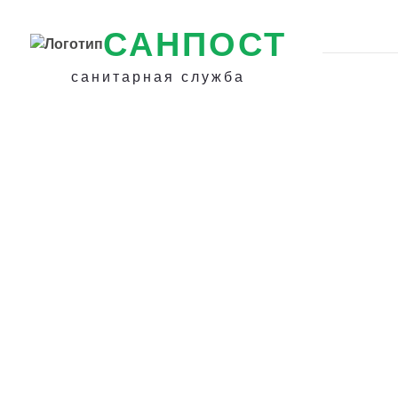
САНПОСТ
санитарная служба
Избавиться от 
на даче под кр
Сочи - Уничтоже
гнезда шершней