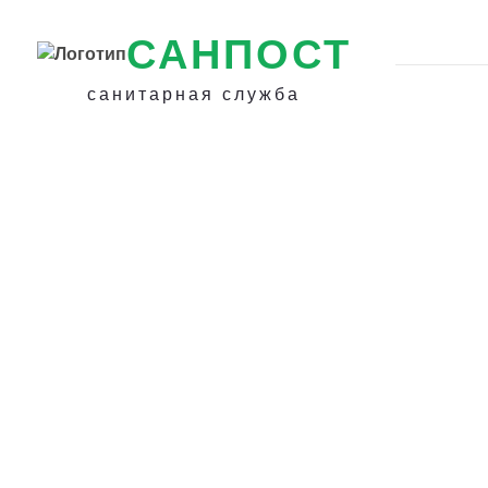
САНПОСТ
санитарная служба
Как вывести кры
частного дома в
Ставрополе - За
уничтожение гр