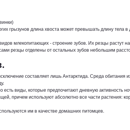
винки)
огих грызунов длина хвоста может превышать длину тела в д
 видов млекопитающих - строение зубов. Их резцы растут н
 сами резцы отделены от остальных зубов небольшим расст
в.
сключение составляет лишь Антарктида. Среда обитания их
ду.
но есть виды, которые предпочитают дневную активность но
й, причем используют абсолютно все части растения: корни
пользуются им в качестве домашних питомцев.