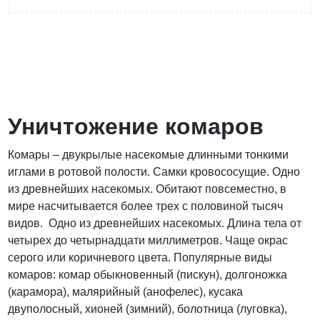
от 4400 руб.
ПОЗВОНИТЬ
Уничтожение комаров
Комары – двукрылые насекомые длинными тонкими
от 5900 руб.
иглами в ротовой полости. Самки кровососущие. Одно
из древнейших насекомых. Обитают повсеместно, в
ПОЗВОНИТЬ
мире насчитывается более трех с половиной тысяч
видов. Одно из древнейших насекомых. Длина тела от
четырех до четырнадцати миллиметров. Чаще окрас
от 6900 руб.
серого или коричневого цвета. Популярные виды
комаров: комар обыкновенный (пискун), долгоножка
ПОЗВОНИТЬ
(карамора), малярийный (анофелес), кусака
двуполосный, хионей (зимний), болотница (луговка),