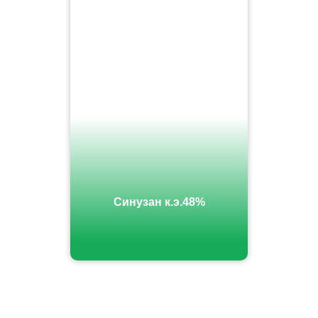
Синузан к.э.48%