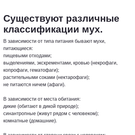
от 6900 руб. за га
Существуют различные
ПОЗВОНИТЬ
классификации мух.
В зависимости от типа питания бывают мухи,
от 6400 руб. за га
питающиеся:
пищевыми отходами;
ПОЗВОНИТЬ
выделениями, экскрементами, кровью (некрофаги,
копрофаги, гематофаги);
растительными соками (нектарофаги);
не питаются ничем (афаги).
договорная
В зависимости от места обитания:
ПОЗВОНИТЬ
дикие (обитают в дикой природе);
синантропные (живут рядом с человеком);
комнатные (домашние).
от 15 рублей за 1 км