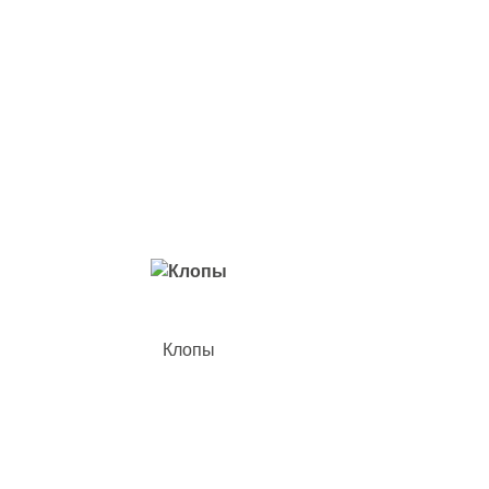
Вредители с которыми мы боремся
Клопы