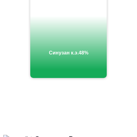
Синузан к.э.48%