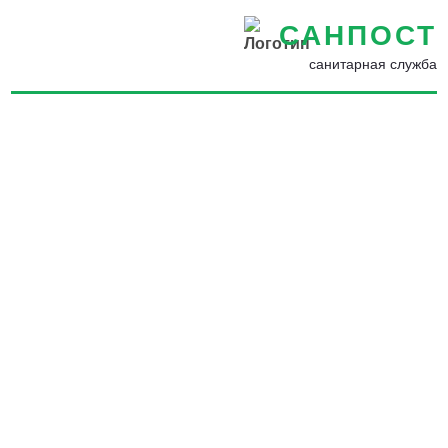
САНПОСТ
санитарная служба
Уничтожение тараканов
недорого в Ставрополе -
Уничтожение тараканов на
производстве