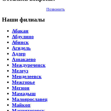
Позвонить
Наши филиалы
Абакан
Абдулино
Абинск
Агидель
Адлер
Азнакаево
Междуреченск
Мелеуз
Менделеевск
Межгорье
Мегион
Мамадыш
Малоярославец
Майкоп
Магнитогорск