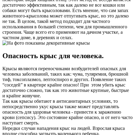
достаточно эффективным, так как далеко не все кошки или
собаки могут быть крысоловами. Есть мнение, что сам запах
животного-крысолова может отпугивать крыс, но это далеко
не так. В целом, такой метод подходит для частного
использования в большей степени, чем для промышленного
строения. Чаще всего его применяют на дачном участке, а
частном доме, в деревнях и селах.
Опасность крыс для человека.
Крысы являются переносчиками возбудителей опасных для
человека заболеваний, таких как: чума, туляремия, брюшной
тиф, токсоплазмоз, лептоспироз и других. Появление таких
“соседей” в квартире крайне опасно! При этом убить крыс
достаточно сложно, так как это животные крупные, быстрые
и крайне живучие.
Так как крысы обитают в антисанитарных условиях, то
непосредственно укус крысы также может представлять
опасность для здоровья человека - привести к заражению
крови (сепсису). Это состояние крайне опасно, и от него часто
наступает смерть.
Нередки случаи нападения крыс на людей. Взрослая крыса
вполне способна загрызть маленького ребенка.