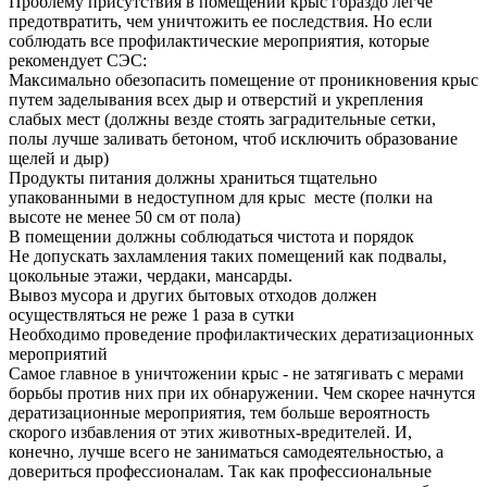
Проблему присутствия в помещении крыс гораздо легче
предотвратить, чем уничтожить ее последствия. Но если
соблюдать все профилактические мероприятия, которые
рекомендует СЭС:
Максимально обезопасить помещение от проникновения крыс
путем заделывания всех дыр и отверстий и укрепления
слабых мест (должны везде стоять заградительные сетки,
полы лучше заливать бетоном, чтоб исключить образование
щелей и дыр)
Продукты питания должны храниться тщательно
упакованными в недоступном для крыс месте (полки на
высоте не менее 50 см от пола)
В помещении должны соблюдаться чистота и порядок
Не допускать захламления таких помещений как подвалы,
цокольные этажи, чердаки, мансарды.
Вывоз мусора и других бытовых отходов должен
осуществляться не реже 1 раза в сутки
Необходимо проведение профилактических дератизационных
мероприятий
Самое главное в уничтожении крыс - не затягивать с мерами
борьбы против них при их обнаружении. Чем скорее начнутся
дератизационные мероприятия, тем больше вероятность
скорого избавления от этих животных-вредителей. И,
конечно, лучше всего не заниматься самодеятельностью, а
довериться профессионалам. Так как профессиональные