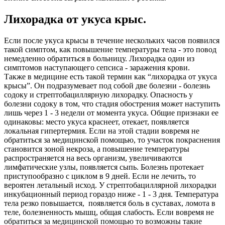
Лихорадка от укуса крыс.
Если после укуса крысы в течение нескольких часов появился
такой симптом, как повышение температуры тела - это повод
немедленно обратиться в больницу. Лихорадка один из
симптомов наступающего сепсиса - заражения крови.
Также в медицине есть такой термин как “лихорадка от укуса
крысы”. Он подразумевает под собой две болезни - болезнь
содоку и стрептобациллярную лихорадку. Опасность у
болезни содоку в том, что стадия обострения может наступить
лишь через 1 - 3 недели от момента укуса. Общие признаки ее
одинаковы: место укуса краснеет, отекает, появляется
локальная гипертермия. Если на этой стадии вовремя не
обратиться за медицинской помощью, то участок покраснения
становится зоной некроза, а повышение температуры
распространяется на весь организм, увеличиваются
лимфатические узлы, появляется сыпь. Болезнь протекает
приступообразно с циклом в 9 дней. Если не лечить, то
вероятен летальный исход. У стрептобациллярной лихорадки
инкубационный период гораздо ниже - 1 - 3 дня. Температура
тела резко повышается, появляется боль в суставах, ломота в
теле, болезненность мышц, общая слабость. Если вовремя не
обратиться за медицинской помощью то возможны такие