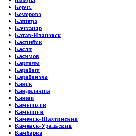
Кимры
Керчь
Кемерово
Кашира
Качканар
Катав-Ивановск
Каспийск
Касли
Касимов
Карталы
Карабаш
Карабаново
Канск
Кандалакша
Канаш
Камышлов
Камышин
Каменск-Шахтинский
Каменск-Уральский
Камбарка