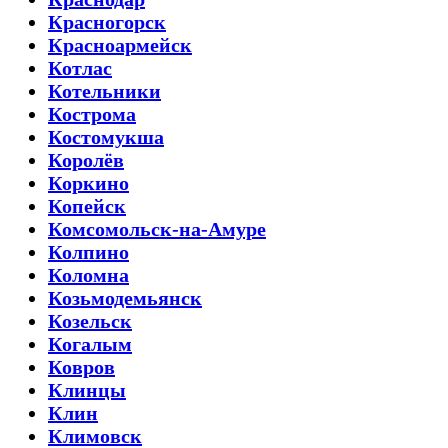
Красногорск
Красноармейск
Котлас
Котельники
Кострома
Костомукша
Королёв
Коркино
Копейск
Комсомольск-на-Амуре
Колпино
Коломна
Козьмодемьянск
Козельск
Когалым
Ковров
Клинцы
Клин
Климовск