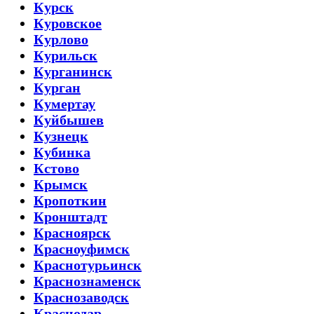
Курск
Куровское
Курлово
Курильск
Курганинск
Курган
Кумертау
Куйбышев
Кузнецк
Кубинка
Кстово
Крымск
Кропоткин
Кронштадт
Красноярск
Красноуфимск
Краснотурьинск
Краснознаменск
Краснозаводск
Краснодар