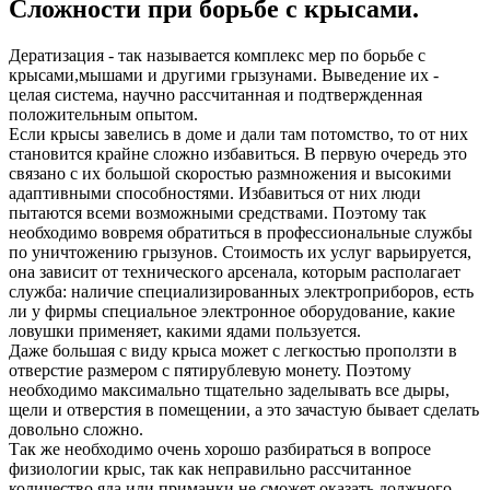
Сложности при борьбе с крысами.
Дератизация - так называется комплекс мер по борьбе с
крысами,мышами и другими грызунами. Выведение их -
целая система, научно рассчитанная и подтвержденная
положительным опытом.
Если крысы завелись в доме и дали там потомство, то от них
становится крайне сложно избавиться. В первую очередь это
связано с их большой скоростью размножения и высокими
адаптивными способностями. Избавиться от них люди
пытаются всеми возможными средствами. Поэтому так
необходимо вовремя обратиться в профессиональные службы
по уничтожению грызунов. Стоимость их услуг варьируется,
она зависит от технического арсенала, которым располагает
служба: наличие специализированных электроприборов, есть
ли у фирмы специальное электронное оборудование, какие
ловушки применяет, какими ядами пользуется.
Даже большая с виду крыса может с легкостью проползти в
отверстие размером с пятирублевую монету. Поэтому
необходимо максимально тщательно заделывать все дыры,
щели и отверстия в помещении, а это зачастую бывает сделать
довольно сложно.
Так же необходимо очень хорошо разбираться в вопросе
физиологии крыс, так как неправильно рассчитанное
количество яда или приманки не сможет оказать должного