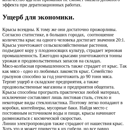
эффекта при дератизационных работах.
Ущерб для экономики.
Крысы всеядны. К тому же они достаточно прожорливы.
Согласно статистике, в больших городах, соотношение
количества крыс на одного человека достигает значения 20:1.
Крысы уничтожают сельскохозяйственные растения,
подъедают кору у плодоносящих культур, страдает зерновая
промышленность. Ежегодно крысами уничтожаются тонны
урожая и продовольственных запасов на складах.
Мясо-колбасная промышленность также страдает от крыс. Так
как мясо - одно из любимых лакомств крыс. Семейство
грызунов способно за год уничтожить до 90 тонн мяса.
Терпят ущерб и складские предприятия, а также
продовольственные магазины и предприятия общепита.
Крысы способны прогрызть практически любой материал,
исключение составляют лишь листовая сталь, стекло и
некоторые виды стеклопластика. Поэтому легко попадают в
коробки, контейнеры, мусорные баки. Найдя место с
постоянным источником воды и пищи, крысы начинают
размножаться с космической скоростью.
Линии электропроводов также страдают от нашествия крыс.
Хоть это и может привести к их гибели, но все равно