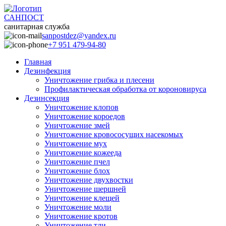
САНПОСТ
санитарная служба
sanpostdez@yandex.ru
+7 951 479-94-80
Главная
Дезинфекция
Уничтожение грибка и плесени
Профилактическая обработка от короновируса
Дезинсекция
Уничтожение клопов
Уничтожение короедов
Уничтожение змей
Уничтожение кровососущих насекомых
Уничтожение мух
Уничтожение кожееда
Уничтожение пчел
Уничтожение блох
Уничтожение двухвостки
Уничтожение шершней
Уничтожение клещей
Уничтожение моли
Уничтожение кротов
Уничтожение тли