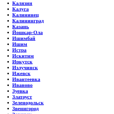
Калязин
Калуга
Калининец
Калининград
Казань
Йошкар-Ола
Ишимбай
Ишим
Истра
Искитим
Иркутск
Излучинск
Ижевск
Ивантеевка
Иваново
Зуевка
Златоуст
Зеленодольск
Звенигород