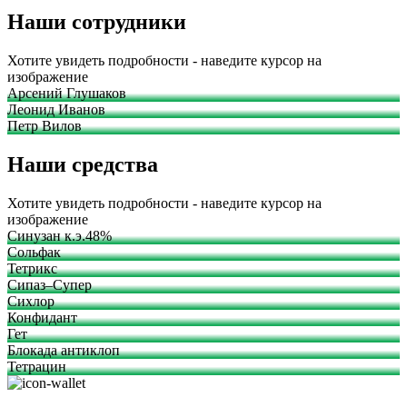
Наши сотрудники
Хотите увидеть подробности - наведите курсор на
изображение
Арсений Глушаков
Леонид Иванов
Петр Вилов
Наши средства
Хотите увидеть подробности - наведите курсор на
изображение
Синузан к.э.48%
Сольфак
Тетрикс
Сипаз–Супер
Сихлор
Конфидант
Гет
Блокада антиклоп
Тетрацин