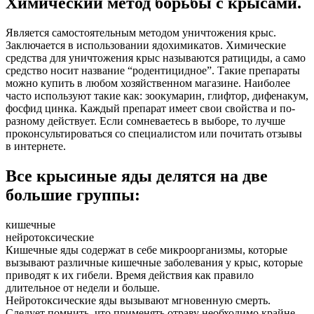
Химический метод борьбы с крысами.
Является самостоятельным методом уничтожения крыс.
Заключается в использовании ядохимикатов. Химические
средства для уничтожения крыс называются ратициды, а само
средство носит название “родентицидное”. Такие препараты
можно купить в любом хозяйственном магазине. Наиболее
часто используют такие как: зоокумарин, глифтор, дифенакум,
фосфид цинка. Каждый препарат имеет свои свойства и по-
разному действует. Если сомневаетесь в выборе, то лучше
проконсультироваться со специалистом или почитать отзывы
в интернете.
Все крысиные яды делятся на две
большие группы:
кишечные
нейротоксические
Кишечные яды содержат в себе микроорганизмы, которые
вызывают различные кишечные заболевания у крыс, которые
приводят к их гибели. Время действия как правило
длительное от недели и больше.
Нейротоксические яды вызывают мгновенную смерть.
Следует помнить, что применять отраву необходимо крайне