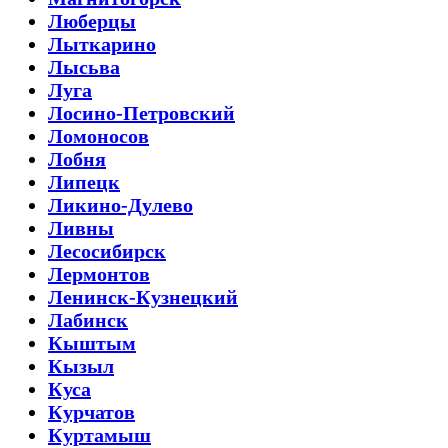
Люберцы
Лыткарино
Лысьва
Луга
Лосино-Петровский
Ломоносов
Лобня
Липецк
Ликино-Дулево
Ливны
Лесосибирск
Лермонтов
Ленинск-Кузнецкий
Лабинск
Кыштым
Кызыл
Куса
Курчатов
Куртамыш