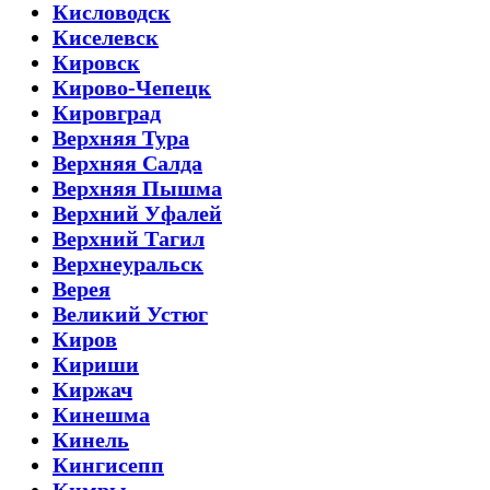
Кисловодск
Киселевск
Кировск
Кирово-Чепецк
Кировград
Верхняя Тура
Верхняя Салда
Верхняя Пышма
Верхний Уфалей
Верхний Тагил
Верхнеуральск
Верея
Великий Устюг
Киров
Кириши
Киржач
Кинешма
Кинель
Кингисепп