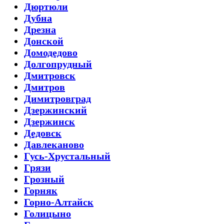
Дюртюли
Дубна
Дрезна
Донской
Домодедово
Долгопрудный
Дмитровск
Дмитров
Димитровград
Дзержинский
Дзержинск
Дедовск
Давлеканово
Гусь-Хрустальный
Грязи
Грозный
Горняк
Горно-Алтайск
Голицыно