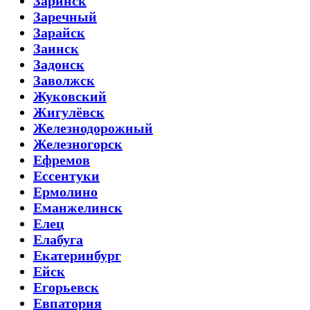
Заринск
Заречный
Зарайск
Заинск
Задонск
Заволжск
Жуковский
Жигулёвск
Железнодорожный
Железногорск
Ефремов
Ессентуки
Ермолино
Еманжелинск
Елец
Елабуга
Екатеринбург
Ейск
Егорьевск
Евпатория