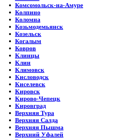
Комсомольск-на-Амуре
Колпино
Коломна
Козьмодемьянск
Козельск
Когалым
Ковров
Клинцы
Клин
Климовск
Кисловодск
Киселевск
Кировск
Кирово-Чепецк
Кировград
Верхняя Тура
Верхняя Салда
Верхняя Пышма
Верхний Уфалей