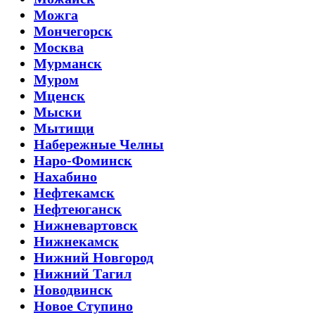
Можга
Мончегорск
Москва
Мурманск
Муром
Мценск
Мыски
Мытищи
Набережные Челны
Наро-Фоминск
Нахабино
Нефтекамск
Нефтеюганск
Нижневартовск
Нижнекамск
Нижний Новгород
Нижний Тагил
Новодвинск
Новое Ступино