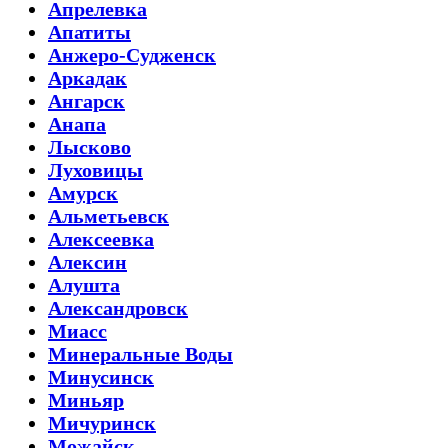
Апрелевка
Апатиты
Анжеро-Судженск
Аркадак
Ангарск
Анапа
Лысково
Луховицы
Амурск
Альметьевск
Алексеевка
Алексин
Алушта
Александровск
Миасс
Минеральные Воды
Минусинск
Миньяр
Мичуринск
Можайск