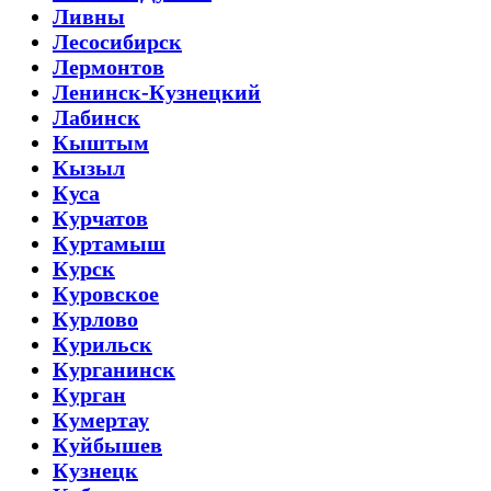
Ливны
Лесосибирск
Лермонтов
Ленинск-Кузнецкий
Лабинск
Кыштым
Кызыл
Куса
Курчатов
Куртамыш
Курск
Куровское
Курлово
Курильск
Курганинск
Курган
Кумертау
Куйбышев
Кузнецк