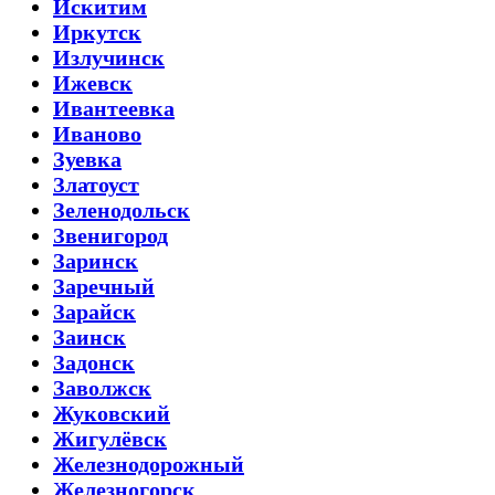
Искитим
Иркутск
Излучинск
Ижевск
Ивантеевка
Иваново
Зуевка
Златоуст
Зеленодольск
Звенигород
Заринск
Заречный
Зарайск
Заинск
Задонск
Заволжск
Жуковский
Жигулёвск
Железнодорожный
Железногорск