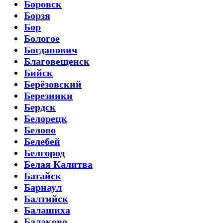
Боровск
Борзя
Бор
Бологое
Богданович
Благовещенск
Бийск
Берёзовский
Березники
Бердск
Белорецк
Белово
Белебей
Белгород
Белая Калитва
Батайск
Барнаул
Балтийск
Балашиха
Балаково