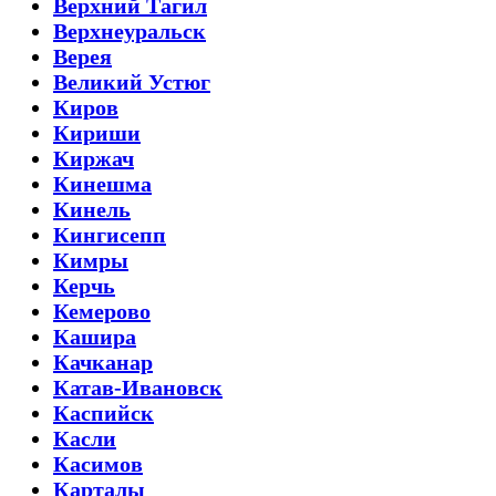
Верхний Тагил
Верхнеуральск
Верея
Великий Устюг
Киров
Кириши
Киржач
Кинешма
Кинель
Кингисепп
Кимры
Керчь
Кемерово
Кашира
Качканар
Катав-Ивановск
Каспийск
Касли
Касимов
Карталы