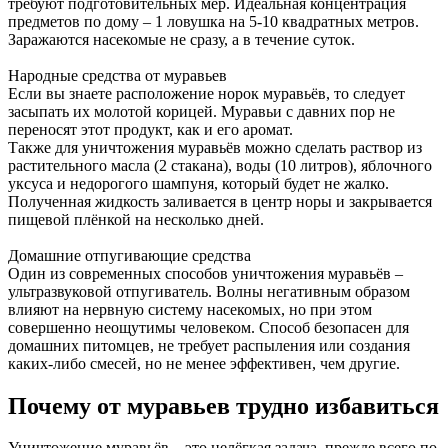
требуют подготовительных мер. Идеальная концентрация
предметов по дому – 1 ловушка на 5-10 квадратных метров.
Заражаются насекомые не сразу, а в течение суток.
Народные средства от муравьев
Если вы знаете расположение норок муравьёв, то следует
засыпать их молотой корицей. Муравьи с давних пор не
переносят этот продукт, как и его аромат.
Также для уничтожения муравьёв можно сделать раствор из
растительного масла (2 стакана), воды (10 литров), яблочного
уксуса и недорогого шампуня, который будет не жалко.
Полученная жидкость заливается в центр норы и закрывается
пищевой плёнкой на несколько дней.
Домашние отпугивающие средства
Один из современных способов уничтожения муравьёв –
ультразвуковой отпугиватель. Волны негативным образом
влияют на нервную систему насекомых, но при этом
совершенно неощутимы человеком. Способ безопасен для
домашних питомцев, не требует распыления или создания
каких-либо смесей, но не менее эффективен, чем другие.
Почему от муравьев трудно избавиться
Уничтожение муравьёв – это нелёгкая задача, прежде всего по