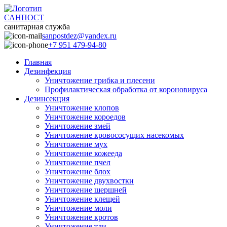
САНПОСТ
санитарная служба
sanpostdez@yandex.ru
+7 951 479-94-80
Главная
Дезинфекция
Уничтожение грибка и плесени
Профилактическая обработка от короновируса
Дезинсекция
Уничтожение клопов
Уничтожение короедов
Уничтожение змей
Уничтожение кровососущих насекомых
Уничтожение мух
Уничтожение кожееда
Уничтожение пчел
Уничтожение блох
Уничтожение двухвостки
Уничтожение шершней
Уничтожение клещей
Уничтожение моли
Уничтожение кротов
Уничтожение тли