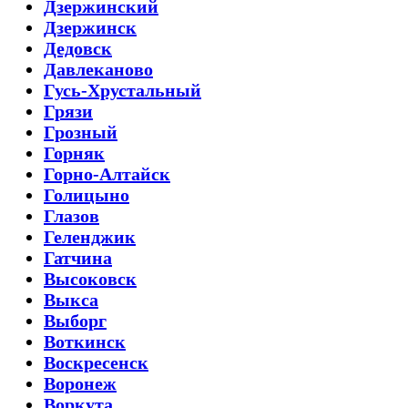
Дзержинский
Дзержинск
Дедовск
Давлеканово
Гусь-Хрустальный
Грязи
Грозный
Горняк
Горно-Алтайск
Голицыно
Глазов
Геленджик
Гатчина
Высоковск
Выкса
Выборг
Воткинск
Воскресенск
Воронеж
Воркута