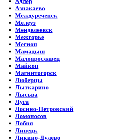
Адлер
Азнакаево
Междуреченск
Мелеуз
Менделеевск
Межгорье
Мегион
Мамадыш
Малоярославец
Майкоп
Магнитогорск
Люберцы
Лыткарино
Лысьва
Луга
Лосино-Петровский
Ломоносов
Лобня
Липецк
Ликино-Дулево