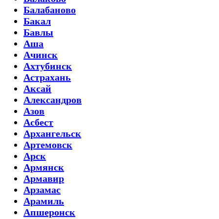
Балабаново
Бакал
Бавлы
Аша
Ачинск
Ахтубинск
Астрахань
Аксай
Александров
Азов
Асбест
Архангельск
Артемовск
Арск
Армянск
Армавир
Арзамас
Арамиль
Апшеронск