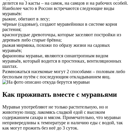
делится на 3 касты – на самок, на самцов и на рабочих особей.
Наиболее часто в России встречаются следующие виды
муравьёв:
рыжие, обитают в лесу;
чёрные (садовые), создают муравейники в системе корня
растения;
красногрудые древоточцы, которые заселяют постройки из
деревьев либо старые брёвна;
рыжая мирмика, похожи по образу жизни на садовых
муравьёв;
фараоновы муравьи, являются синантропным видом
муравьёв, который водится в простенках, вентиляционных
шахтах.
Размножаться насекомые могут 2 способами – половым либо
бесполым путём с последующим откладыванием яиц.
Как проживать вместе с муравьями
Муравьи употребляют не только растительную, но и
животную пищу, лакомясь сладкой едой с высоким
содержанием сахара и мясом. Примечательно, что муравьи
непривередливы к температуре и наличию еды с водой, так
как могут прожить без неё до 3 суток.