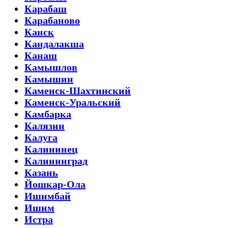
Карабаш
Карабаново
Канск
Кандалакша
Канаш
Камышлов
Камышин
Каменск-Шахтинский
Каменск-Уральский
Камбарка
Калязин
Калуга
Калининец
Калининград
Казань
Йошкар-Ола
Ишимбай
Ишим
Истра