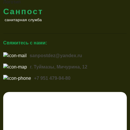
Санпост
санитарная служба
Свяжитесь с нами:
sanpostdez@yandex.ru
г. Туймазы, Мичурина, 12
+7 951 479-94-80