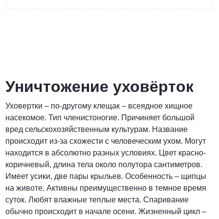
от 3 200 Руб.
ПОЗВОНИТЬ
Уничтожение уховёрток
Уховертки – по-другому клещак – всеядное хищное
Договорная
насекомое. Тип членистоногие. Причиняет большой
вред сельскохозяйственным культурам. Название
ПОЗВОНИТЬ
происходит из-за схожести с человеческим ухом. Могут
находится в абсолютно разных условиях. Цвет красно-
коричневый, длина тела около полутора сантиметров.
от 1500 Руб.
Имеет усики, две пары крыльев. Особенность – щипцы
на животе. Активны преимущественно в темное время
ПОЗВОНИТЬ
суток. Любят влажные теплые места. Спаривание
обычно происходит в начале осени. Жизненный цикл –