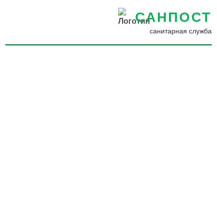
САНПОСТ
санитарная служба
Дезинсекция от уховерток в
Туймазы - Уничтожение
уховерток в квартире, доме
и на участке