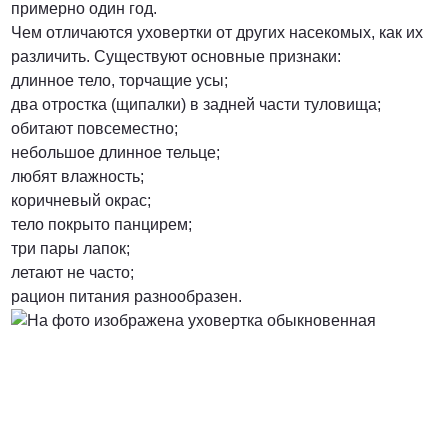
примерно один год.
Чем отличаются уховертки от других насекомых, как их
от 3000 Руб.
различить. Существуют основные признаки:
длинное тело, торчащие усы;
ПОЗВОНИТЬ
два отростка (щипалки) в задней части туловища;
обитают повсеместно;
небольшое длинное тельце;
любят влажность;
от 5000 руб.
коричневый окрас;
тело покрыто панцирем;
ПОЗВОНИТЬ
три пары лапок;
летают не часто;
рацион питания разнообразен.
Договорная
ПОЗВОНИТЬ