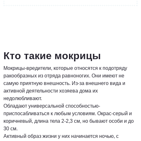
от 3 200 Руб.
ПОЗВОНИТЬ
Кто такие мокрицы
Мокрицы-вредители, которые относятся к подотряду
Договорная
ракообразных из отряда равноногих. Они имеют не
самую приятную внешность. Из-за внешнего вида и
ПОЗВОНИТЬ
активной деятельности хозяева дома их
недолюбливают.
Обладают универсальной способностью-
от 1500 Руб.
приспосабливаться к любым условиям. Окрас-серый и
коричневый, длина тела 2-2,3 см, но бывают особи и до
ПОЗВОНИТЬ
30 см.
Активный образ жизни у них начинается ночью, с