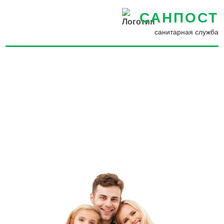
САНПОСТ
санитарная служба
Обработка от мокриц в
Владивостоке - Избавиться
от мокриц в ванной