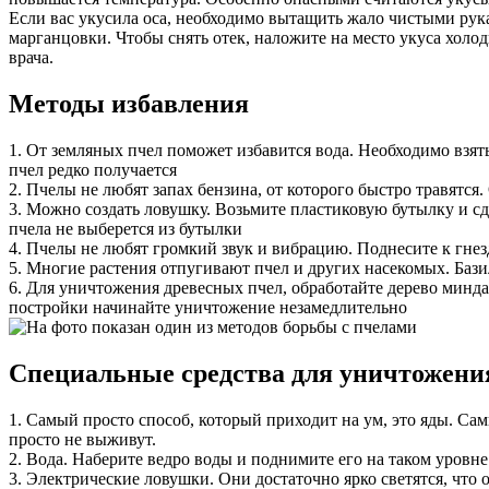
Если вас укусила оса, необходимо вытащить жало чистыми рук
марганцовки. Чтобы снять отек, наложите на место укуса холо
врача.
Методы избавления
1. От земляных пчел поможет избавится вода. Необходимо взять
пчел редко получается
2. Пчелы не любят запах бензина, от которого быстро травятся
3. Можно создать ловушку. Возьмите пластиковую бутылку и сдел
пчела не выберется из бутылки
4. Пчелы не любят громкий звук и вибрацию. Поднесите к гне
5. Многие растения отпугивают пчел и других насекомых. Базил
6. Для уничтожения древесных пчел, обработайте дерево минд
постройки начинайте уничтожение незамедлительно
Специальные средства для уничтожения
1. Самый просто способ, который приходит на ум, это яды. Са
просто не выживут.
2. Вода. Наберите ведро воды и поднимите его на таком уровне
3. Электрические ловушки. Они достаточно ярко светятся, что