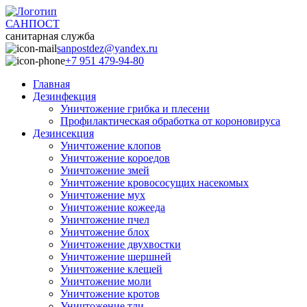
САНПОСТ
санитарная служба
sanpostdez@yandex.ru
+7 951 479-94-80
Главная
Дезинфекция
Уничтожение грибка и плесени
Профилактическая обработка от короновируса
Дезинсекция
Уничтожение клопов
Уничтожение короедов
Уничтожение змей
Уничтожение кровососущих насекомых
Уничтожение мух
Уничтожение кожееда
Уничтожение пчел
Уничтожение блох
Уничтожение двухвостки
Уничтожение шершней
Уничтожение клещей
Уничтожение моли
Уничтожение кротов
Уничтожение тли