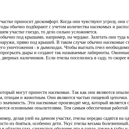
астке приносит дискомфорт. Когда они чувствуют угрозу, они ст
тоды обычно подбирают с учетом количества насекомых и распол
ашем участке гнездо, то дело сильно усложняется.
обычно под крышами, например, на чердаке. Залетать они туда м
снаружи, прямо под крышей. В таком случае обычно насекомые с
его уничтожения - в дымоходах. Чтобы выгнать пчел необходимо
ут прогрызть дыры и создают так называемые лабиринты. Оконные
 дверных наличников. Если пчелы поселились в саду, то скорее 
который могут принести насекомые. Так как они являются опыли
м, птицам и животным. Они являются частью пищевой цепочки. 
значимость. Эти насекомые производят мед, который является оч
яются основными опылителями. Тем самым обеспечивая работой 
ер, делая улей на дачном участке, пчелы нередко садятся на од
сто их бояться, особенно дети. Укус пчелы весьма болезненный.
 области глаз, слизистых оболочек рта и горла, также в губы 