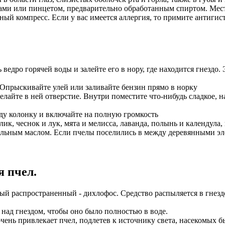
ами или пинцетом, предварительно обработанным спиртом. Мест
дный компресс. Если у вас имеется аллергия, то примите антиг
 ведро горячей воды и залейте его в нору, где находится гнездо
. Опрыскивайте улей или заливайте бензин прямо в норку
айте в ней отверстие. Внутри поместите что-нибудь сладкое, нап
зду колонку и включайте на полную громкость
ик, чеснок и лук, мята и мелисса, лаванда, полынь и календула,
альным маслом. Если пчелы поселились в между деревянными эле
 пчел.
мый распространенный - дихлофос. Средство распыляется в гнезд
 над гнездом, чтобы оно было полностью в воде.
 очень привлекает пчел, подлетев к источнику света, насекомых