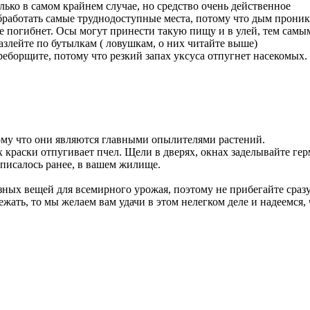
лько в самом крайнем случае, но средство очень действенное
аботать самые труднодоступные места, потому что дым проника
ое погибнет. Осы могут принести такую пищу и в улей, тем самы
азлейте по бутылкам ( ловушкам, о них читайте выше)
ереборщите, потому что резкий запах уксуса отпугнет насекомых
ому что они являются главными опылителями растений.
краски отпугивает пчел. Щели в дверях, окнах заделывайте гер
х писалось ранее, в вашем жилище.
ных вещей для всемирного урожая, поэтому не прибегайте сраз
ежать, то мы желаем вам удачи в этом нелегком деле и надеемся, 