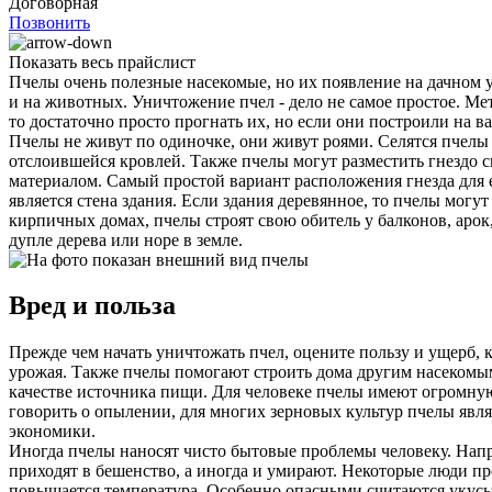
Договорная
Позвонить
Показать весь прайслист
Пчелы очень полезные насекомые, но их появление на дачном уч
и на животных. Уничтожение пчел - дело не самое простое. Ме
то достаточно просто прогнать их, но если они построили на в
Пчелы не живут по одиночке, они живут роями. Селятся пчелы 
отслоившейся кровлей. Также пчелы могут разместить гнездо 
материалом. Самый простой вариант расположения гнезда для 
является стена здания. Если здания деревянное, то пчелы мог
кирпичных домах, пчелы строят свою обитель у балконов, арок,
дупле дерева или норе в земле.
Вред и польза
Прежде чем начать уничтожать пчел, оцените пользу и ущерб, 
урожая. Также пчелы помогают строить дома другим насекомы
качестве источника пищи. Для человеке пчелы имеют огромную 
говорить о опылении, для многих зерновых культур пчелы явл
экономики.
Иногда пчелы наносят чисто бытовые проблемы человеку. Наприм
приходят в бешенство, а иногда и умирают. Некоторые люди про
повышается температура. Особенно опасными считаются укусы в