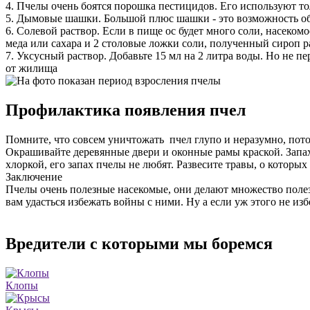
4. Пчелы очень боятся порошка пестицидов. Его используют то
5. Дымовые шашки. Большой плюс шашки - это возможность обр
6. Солевой раствор. Если в пище ос будет много соли, насеком
меда или сахара и 2 столовые ложки соли, полученный сироп р
7. Уксусный раствор. Добавьте 15 мл на 2 литра воды. Но не п
от жилища
Профилактика появления пчел
Помните, что совсем уничтожать пчел глупо и неразумно, пот
Окрашивайте деревянные двери и оконные рамы краской. Запах 
хлоркой, его запах пчелы не любят. Развесите травы, о которы
Заключение
Пчелы очень полезные насекомые, они делают множество полез
вам удасться избежать войны с ними. Ну а если уж этого не изб
Вредители с которыми мы боремся
Клопы