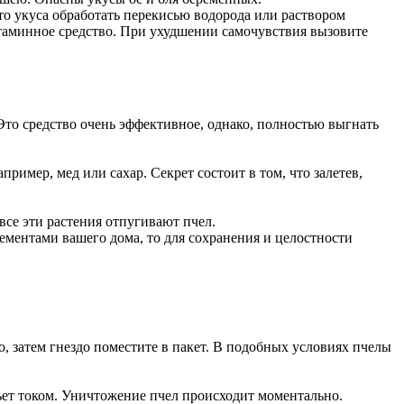
о укуса обработать перекисью водорода или раствором
истаминное средство. При ухудшении самочувствия вызовите
. Это средство очень эффективное, однако, полностью выгнать
ример, мед или сахар. Секрет состоит в том, что залетев,
 все эти растения отпугивают пчел.
ментами вашего дома, то для сохранения и целостности
о, затем гнездо поместите в пакет. В подобных условиях пчелы
 бьет током. Уничтожение пчел происходит моментально.