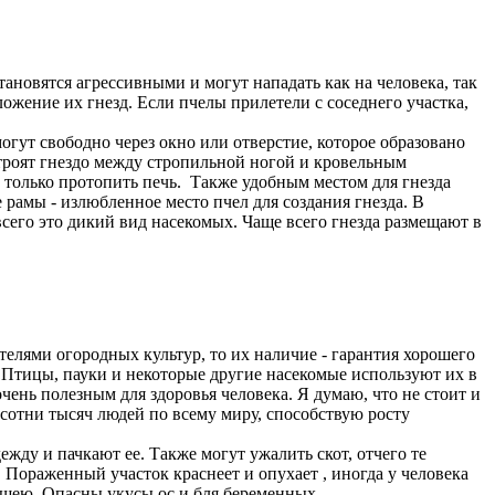
ановятся агрессивными и могут нападать как на человека, так
ожение их гнезд. Если пчелы прилетели с соседнего участка,
огут свободно через окно или отверстие, которое образовано
троят гнездо между стропильной ногой и кровельным
 только протопить печь. Также удобным местом для гнезда
 рамы - излюбленное место пчел для создания гнезда. В
всего это дикий вид насекомых. Чаще всего гнезда размещают в
телями огородных культур, то их наличие - гарантия хорошего
Птицы, пауки и некоторые другие насекомые используют их в
ень полезным для здоровья человека. Я думаю, что не стоит и
сотни тысяч людей по всему миру, способствую росту
ежду и пачкают ее. Также могут ужалить скот, отчего те
 Пораженный участок краснеет и опухает , иногда у человека
и шею. Опасны укусы ос и бля беременных.