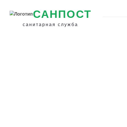
САНПОСТ
санитарная служба
Дезинфекция п
в Владивостоке 
с насекомыми и
грызунами в до