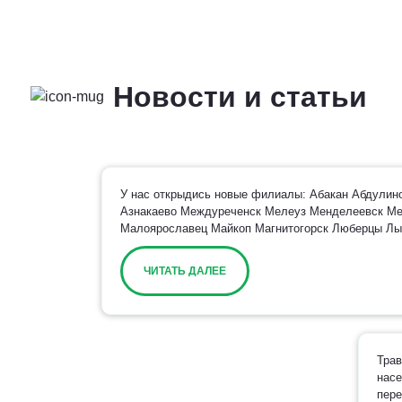
Новости и статьи
У нас открыдись новые филиалы: Абакан Абдулин
Азнакаево Междуреченск Мелеуз Менделеевск М
Малоярославец Майкоп Магнитогорск Люберцы Лыт
ЧИТАТЬ ДАЛЕЕ
Трав
насе
пере