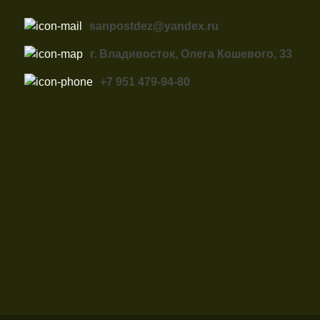
sanpostdez@yandex.ru
г. Владивосток, Олега Кошевого, 33
+7 951 479-94-80