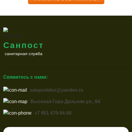
Санпост
санитарная служба
Свяжитесь с нами:
sanpostdez@yandex.ru
Высокая Гора Дальняя ул., 64
+7 951 479-94-80