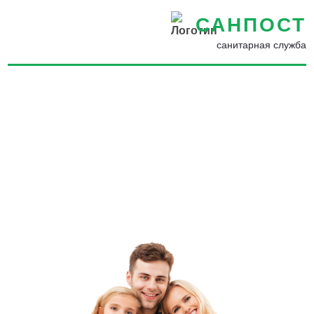
САНПОСТ
санитарная служба
Уничтожение насекомых,
грызунов, запахов и
плесени в Высокой Горе