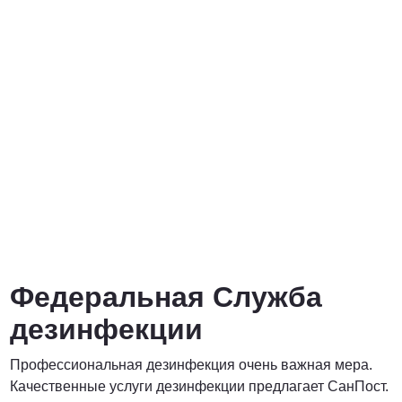
от 3000 Руб.
ПОЗВОНИТЬ
от 5000 руб.
ПОЗВОНИТЬ
Договорная
Федеральная Служба
ПОЗВОНИТЬ
дезинфекции
Профессиональная дезинфекция очень важная мера.
Договорная
Качественные услуги дезинфекции предлагает СанПост.