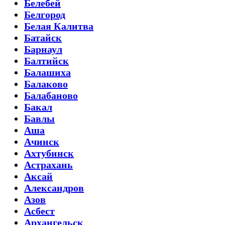
Белебей
Белгород
Белая Калитва
Батайск
Барнаул
Балтийск
Балашиха
Балаково
Балабаново
Бакал
Бавлы
Аша
Ачинск
Ахтубинск
Астрахань
Аксай
Александров
Азов
Асбест
Архангельск