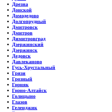
Дрезна
Донской
Домодедово
Долгопрудный
Дмитровск
Дмитров
Димитровград
Дзержинский
Дзержинск
Дедовск
Давлеканово
Гусь-Хрустальный
Грязи
Грозный
Горняк
Горно-Алтайск
Голицыно
Глазов
Геленджик