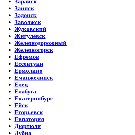
Зарайск
Заинск
Задонск
Заволжск
Жуковский
Жигулёвск
Железнодорожный
Железногорск
Ефремов
Ессентуки
Ермолино
Еманжелинск
Елец
Елабуга
Екатеринбург
Ейск
Егорьевск
Евпатория
Дюртюли
Дубна