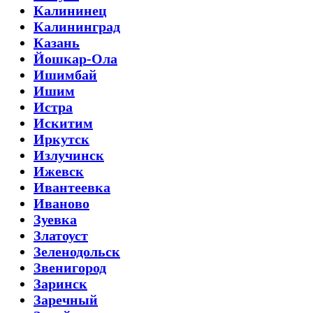
Калининец
Калининград
Казань
Йошкар-Ола
Ишимбай
Ишим
Истра
Искитим
Иркутск
Излучинск
Ижевск
Ивантеевка
Иваново
Зуевка
Златоуст
Зеленодольск
Звенигород
Заринск
Заречный