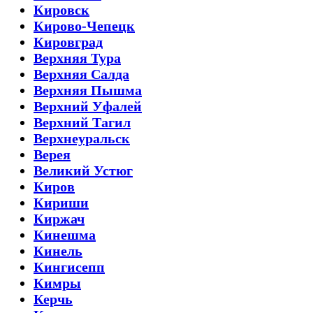
Кировск
Кирово-Чепецк
Кировград
Верхняя Тура
Верхняя Салда
Верхняя Пышма
Верхний Уфалей
Верхний Тагил
Верхнеуральск
Верея
Великий Устюг
Киров
Кириши
Киржач
Кинешма
Кинель
Кингисепп
Кимры
Керчь