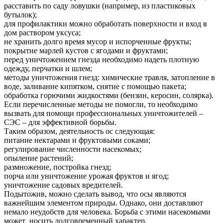
расставить по саду ловушки (например, из пластиковых
бутылок);
для профилактики можно обработать поверхности и вход в
дом раствором уксуса;
не хранить долго время мусор и испорченные фрукты;
покрытие марлей кустов с ягодами и фруктами;
перед уничтожением гнезда необходимо надеть плотную
одежду, перчатки и шлем;
методы уничтожения гнезд: химические травля, затопление в
воде, заливание кипятком, снятие с помощью пакета;
обработка горючими жидкостями (бензин, керосин, солярка).
Если перечисленные методы не помогли, то необходимо
вызвать для помощи профессиональных уничтожителей –
СЭС – для эффективной борьбы.
Таким образом, деятельность ос следующая:
питание нектарами и фруктовыми соками;
регулирование численности насекомых;
опыление растений;
размножение, постройка гнезд;
порча или уничтожение урожая фруктов и ягод;
уничтожение садовых вредителей.
Подытожив, можно сделать вывод, что осы являются
важнейшим элементом природы. Однако, они доставляют
немало неудобств для человека. Борьба с этими насекомыми
может носить долговременный характер.