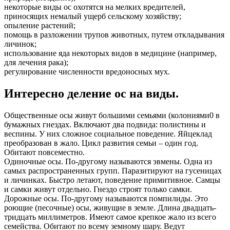
некоторые виды ос охотятся на мелких вредителей,
приносящих немалый ущерб сельскому хозяйству;
опыление растений;
помощь в разложении трупов животных, путем откладывания
личинок;
использование яда некоторых видов в медицине (например,
для лечения рака);
регулирование численности вредоносных мух.
Интересно деление ос на виды.
Общественные осы живут большими семьями (колониями0 в
бумажных гнездах. Включают два подвида: полистины и
веспины. У них сложное социальное поведение. Яйцеклад
преобразован в жало. Цикл развития семьи – один год.
Обитают повсеместно.
Одиночные осы. По-другому называются эвмены. Одна из
самых распространенных групп. Паразитируют на гусеницах
и личинках. Быстро летают, поведение примитивное. Самцы
и самки живут отдельно. Гнездо строят только самки.
Дорожные осы. По-другому называются помпилиды. Это
роющие (песочные) осы, живущие в земле. Длина двадцать-
тридцать миллиметров. Имеют самое крепкое жало из всего
семейства. Обитают по всему земному шару. Ведут