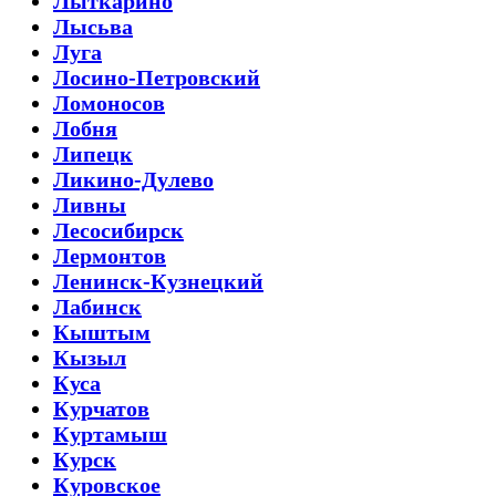
Лыткарино
Лысьва
Луга
Лосино-Петровский
Ломоносов
Лобня
Липецк
Ликино-Дулево
Ливны
Лесосибирск
Лермонтов
Ленинск-Кузнецкий
Лабинск
Кыштым
Кызыл
Куса
Курчатов
Куртамыш
Курск
Куровское