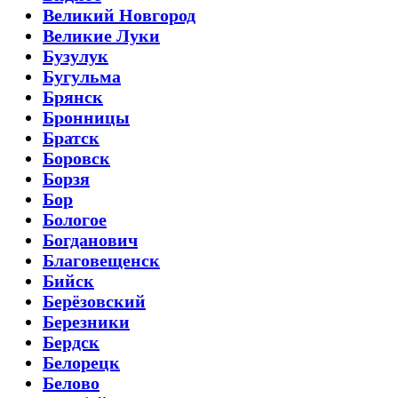
Великий Новгород
Великие Луки
Бузулук
Бугульма
Брянск
Бронницы
Братск
Боровск
Борзя
Бор
Бологое
Богданович
Благовещенск
Бийск
Берёзовский
Березники
Бердск
Белорецк
Белово