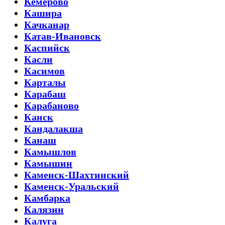
Кемерово
Кашира
Качканар
Катав-Ивановск
Каспийск
Касли
Касимов
Карталы
Карабаш
Карабаново
Канск
Кандалакша
Канаш
Камышлов
Камышин
Каменск-Шахтинский
Каменск-Уральский
Камбарка
Калязин
Калуга