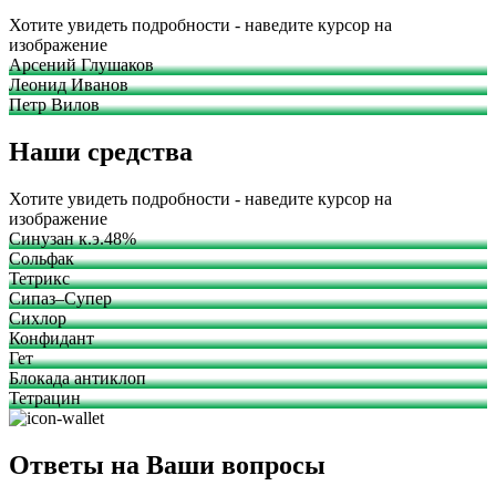
Хотите увидеть подробности - наведите курсор на
изображение
Арсений Глушаков
Леонид Иванов
Петр Вилов
Наши средства
Хотите увидеть подробности - наведите курсор на
изображение
Синузан к.э.48%
Сольфак
Тетрикс
Сипаз–Супер
Сихлор
Конфидант
Гет
Блокада антиклоп
Тетрацин
Ответы на Ваши вопросы