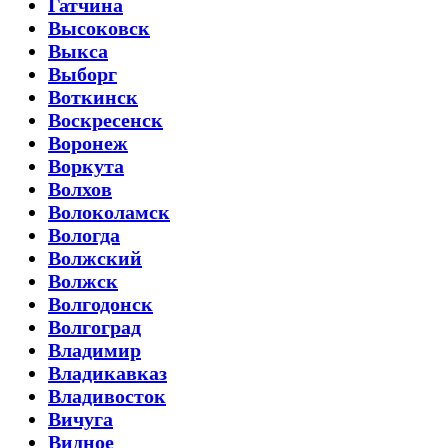
Гатчина
Высоковск
Выкса
Выборг
Воткинск
Воскресенск
Воронеж
Воркута
Волхов
Волоколамск
Вологда
Волжский
Волжск
Волгодонск
Волгоград
Владимир
Владикавказ
Владивосток
Вичуга
Видное