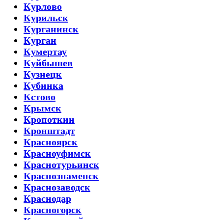
Курлово
Курильск
Курганинск
Курган
Кумертау
Куйбышев
Кузнецк
Кубинка
Кстово
Крымск
Кропоткин
Кронштадт
Красноярск
Красноуфимск
Краснотурьинск
Краснознаменск
Краснозаводск
Краснодар
Красногорск