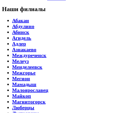
Наши филиалы
Абакан
Абдулино
Абинск
Агидель
Адлер
Азнакаево
Междуреченск
Мелеуз
Менделеевск
Межгорье
Мегион
Мамадыш
Малоярославец
Майкоп
Магнитогорск
Люберцы