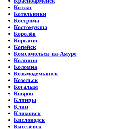
Красноармейск
Котлас
Котельники
Кострома
Костомукша
Королёв
Коркино
Копейск
Комсомольск-на-Амуре
Колпино
Коломна
Козьмодемьянск
Козельск
Когалым
Ковров
Клинцы
Клин
Климовск
Кисловодск
Киселевск