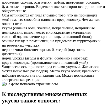
дорожные, сколии, осы-немки, тифии, цветочные, роющие,
бумажные, шершни. Выделяют две категории ос: одиночные и
общественные.
Осы отличаются от пчёл (помимо того, что не производят
мед) тем, что способны наносить вред человеку. Чем же так
опасны осы:
укусы (сильная боль, жжение, покраснение, неприятные
последствия, имеют место многократные ужаливания,
сильный яд, появление крапивницы и головной боли);
осиные гнезда в помещении, на придомовых территориях и
на земельных участках;
переносчики болезнетворных бактерий (паразиты,
дизентерия);
порча урожая (ягоды и фрукты, особенно виноград);
вред пчеловодам (проникновение в пчелиный улей).
Чаще всего осы приносят вред своими укусами. Жалит оса
может несколько раз подряд. Место укуса болит, краснеет и
набухает вследствие попадания яда. Может последовать
аллергическая реакция.
К последствиям множественных
укусов также относят: