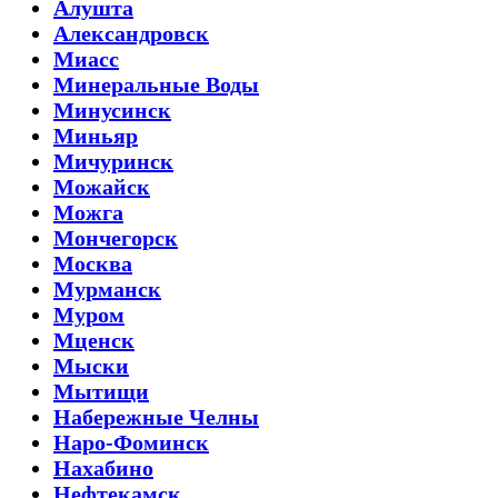
Алушта
Александровск
Миасс
Минеральные Воды
Минусинск
Миньяр
Мичуринск
Можайск
Можга
Мончегорск
Москва
Мурманск
Муром
Мценск
Мыски
Мытищи
Набережные Челны
Наро-Фоминск
Нахабино
Нефтекамск