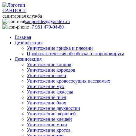
САНПОСТ
санитарная служба
sanpostdez@yandex.ru
+7 951 479-94-80
Главная
Дезинфекция
Уничтожение грибка и плесени
Профилактическая обработка от короновируса
Дезинсекция
Уничтожение клопов
Уничтожение короедов
Уничтожение змей
Уничтожение кровососущих насекомых
Уничтожение мух
Уничтожение кожееда
Уничтожение пчел
Уничтожение блох
Уничтожение двухвостки
Уничтожение шершней
Уничтожение клещей
Уничтожение моли
Уничтожение кротов
Уничтожение тли