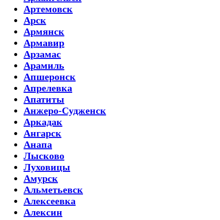
Артемовск
Арск
Армянск
Армавир
Арзамас
Арамиль
Апшеронск
Апрелевка
Апатиты
Анжеро-Судженск
Аркадак
Ангарск
Анапа
Лысково
Луховицы
Амурск
Альметьевск
Алексеевка
Алексин