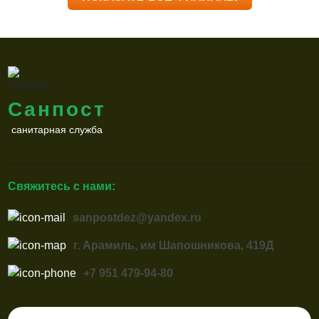
Санпост
санитарная служба
Свяжитесь с нами:
sanpostdez@yandex.ru
г. Арамиль, им Шапошникова, 419Д
+7 951 479-94-80