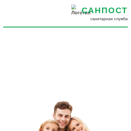
САНПОСТ
санитарная служба
Уничтожение насекомых,
грызунов, запахов и
плесени в Арамилье