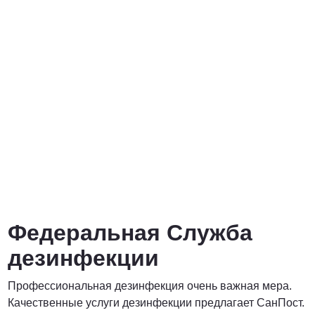
от 3000 Руб.
ПОЗВОНИТЬ
от 5000 руб.
ПОЗВОНИТЬ
Договорная
Федеральная Служба
ПОЗВОНИТЬ
дезинфекции
Профессиональная дезинфекция очень важная мера.
Договорная
Качественные услуги дезинфекции предлагает СанПост.