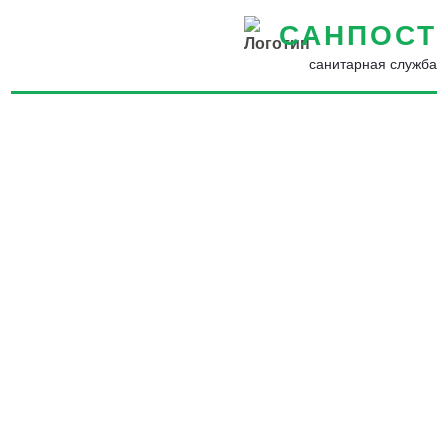
САНПОСТ
санитарная служба
Средства защиты от
вредителей в Азнакаево -
Избавиться от насекомых в
квартире