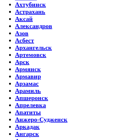
Ахтубинск
Астрахань
Аксай
Александров
Азов
Асбест
Архангельск
Артемовск
Арск
Армянск
Армавир
Арзамас
Арамиль
Апшеронск
Апрелевка
Апатиты
Анжеро-Судженск
Аркадак
Ангарск