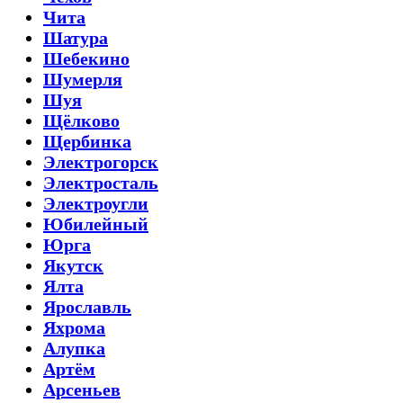
Чита
Шатура
Шебекино
Шумерля
Шуя
Щёлково
Щербинка
Электрогорск
Электросталь
Электроугли
Юбилейный
Юрга
Якутск
Ялта
Ярославль
Яхрома
Алупка
Артём
Арсеньев