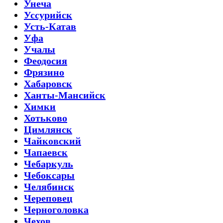
Унеча
Уссурийск
Усть-Катав
Уфа
Учалы
Феодосия
Фрязино
Хабаровск
Ханты-Мансийск
Химки
Хотьково
Цимлянск
Чайковский
Чапаевск
Чебаркуль
Чебоксары
Челябинск
Череповец
Черноголовка
Чехов