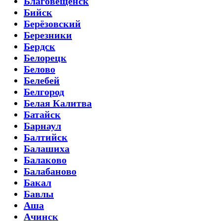
Благовещенск
Бийск
Берёзовский
Березники
Бердск
Белорецк
Белово
Белебей
Белгород
Белая Калитва
Батайск
Барнаул
Балтийск
Балашиха
Балаково
Балабаново
Бакал
Бавлы
Аша
Ачинск