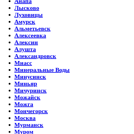
Анапа
Лысково
Луховицы
Амурск
Альметьевск
Алексеевка
Алексин
Алушта
Александровск
Миасс
Минеральные Воды
Минусинск
Миньяр
Мичуринск
Можайск
Можга
Мончегорск
Москва
Мурманск
Муром