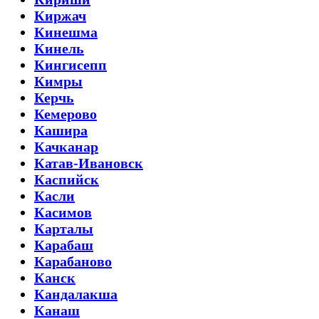
Киржач
Кинешма
Кинель
Кингисепп
Кимры
Керчь
Кемерово
Кашира
Качканар
Катав-Ивановск
Каспийск
Касли
Касимов
Карталы
Карабаш
Карабаново
Канск
Кандалакша
Канаш