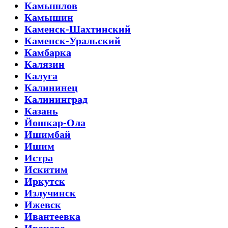
Камышлов
Камышин
Каменск-Шахтинский
Каменск-Уральский
Камбарка
Калязин
Калуга
Калининец
Калининград
Казань
Йошкар-Ола
Ишимбай
Ишим
Истра
Искитим
Иркутск
Излучинск
Ижевск
Ивантеевка
Иваново