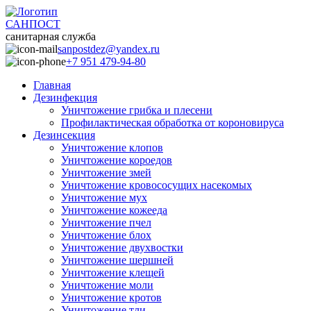
САНПОСТ
санитарная служба
sanpostdez@yandex.ru
+7 951 479-94-80
Главная
Дезинфекция
Уничтожение грибка и плесени
Профилактическая обработка от короновируса
Дезинсекция
Уничтожение клопов
Уничтожение короедов
Уничтожение змей
Уничтожение кровососущих насекомых
Уничтожение мух
Уничтожение кожееда
Уничтожение пчел
Уничтожение блох
Уничтожение двухвостки
Уничтожение шершней
Уничтожение клещей
Уничтожение моли
Уничтожение кротов
Уничтожение тли