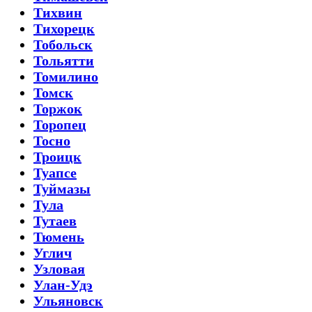
Тихвин
Тихорецк
Тобольск
Тольятти
Томилино
Томск
Торжок
Торопец
Тосно
Троицк
Туапсе
Туймазы
Тула
Тутаев
Тюмень
Углич
Узловая
Улан-Удэ
Ульяновск