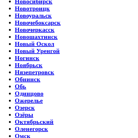
Новосибирск
Новотроицк
Новоуральск
Новочебоксарск
Новочеркасск
Новошахтинск
Новый Оскол
Новый Уренгой
Ногинск
Ноябрьск
Нязепетровск
Обнинск
Обь
Одинцово
Ожерелье
Озерск
Озёры
Октябрьский
Оленегорск
Омск