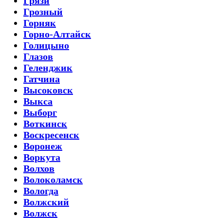
Грязи
Грозный
Горняк
Горно-Алтайск
Голицыно
Глазов
Геленджик
Гатчина
Высоковск
Выкса
Выборг
Воткинск
Воскресенск
Воронеж
Воркута
Волхов
Волоколамск
Вологда
Волжский
Волжск