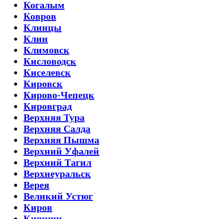
Когалым
Ковров
Клинцы
Клин
Климовск
Кисловодск
Киселевск
Кировск
Кирово-Чепецк
Кировград
Верхняя Тура
Верхняя Салда
Верхняя Пышма
Верхний Уфалей
Верхний Тагил
Верхнеуральск
Верея
Великий Устюг
Киров
Кириши