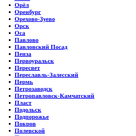
Орёл
Оренбург
Орехово-Зуево
Орск
Оса
Павлово
Павловский Посад
Пенза
Первоуральск
Пересвет
Переславль-Залесский
Пермь
Петрозаводск
Петропавловск-Камчатский
Пласт
Подольск
Подпорожье
Покров
Полевской