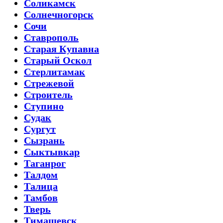
Соликамск
Солнечногорск
Сочи
Ставрополь
Старая Купавна
Старый Оскол
Стерлитамак
Стрежевой
Строитель
Ступино
Судак
Сургут
Сызрань
Сыктывкар
Таганрог
Талдом
Талица
Тамбов
Тверь
Тимашевск