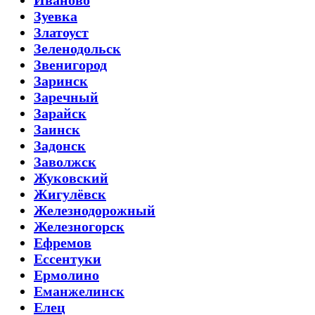
Зуевка
Златоуст
Зеленодольск
Звенигород
Заринск
Заречный
Зарайск
Заинск
Задонск
Заволжск
Жуковский
Жигулёвск
Железнодорожный
Железногорск
Ефремов
Ессентуки
Ермолино
Еманжелинск
Елец