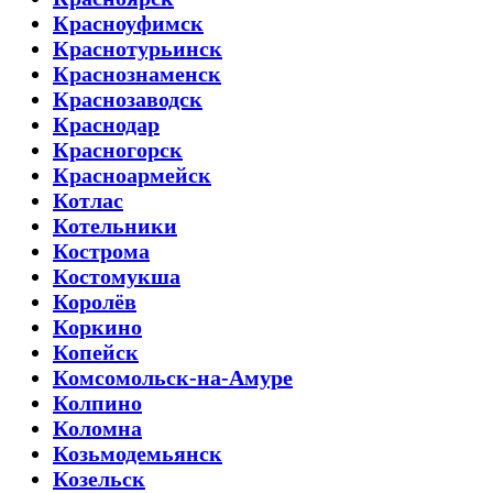
Красноуфимск
Краснотурьинск
Краснознаменск
Краснозаводск
Краснодар
Красногорск
Красноармейск
Котлас
Котельники
Кострома
Костомукша
Королёв
Коркино
Копейск
Комсомольск-на-Амуре
Колпино
Коломна
Козьмодемьянск
Козельск