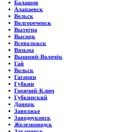
Балашов
Алапаевск
Вельск
Волгореченск
Вытегра
Высоцк
Всеволожск
Вязьма
Вышний-Волочёк
Гай
Вольск
Гагарин
Губкин
Горячий-Ключ
Губкинский
Донецк
Заволжье
Заводоуковск
Железноводск
Закаменск