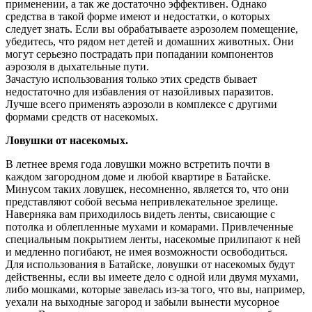
применении, а так же достаточно эффективен. Однако
средства в такой форме имеют и недостатки, о которых
следует знать. Если вы обрабатываете аэрозолем помещение,
убедитесь, что рядом нет детей и домашних животных. Они
могут серьезно пострадать при попадании компонентов
аэрозоля в дыхательные пути.
Зачастую использования только этих средств бывает
недостаточно для избавления от назойливых паразитов.
Лучше всего применять аэрозоли в комплексе с другими
формами средств от насекомых.
Ловушки от насекомых.
В летнее время года ловушки можно встретить почти в
каждом загородном доме и любой квартире в Батайске.
Минусом таких ловушек, несомненно, является то, что они
представляют собой весьма непривлекательное зрелище.
Наверняка вам приходилось видеть ленты, свисающие с
потолка и облепленные мухами и комарами. Привлеченные
специальным покрытием ленты, насекомые прилипают к ней
и медленно погибают, не имея возможности освободиться.
Для использования в Батайске, ловушки от насекомых будут
действенны, если вы имеете дело с одной или двумя мухами,
либо мошками, которые завелась из-за того, что вы, например,
уехали на выходные загород и забыли вынести мусорное