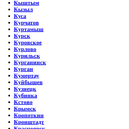
Кыштым
Кызыл
Куса
Курчатов
Куртамыш
Курск
Куровское
Курлово
Курильск
Курганинск
Курган
Кумертау
Куйбышев
Кузнецк
Кубинка
Кстово
Крымск
Кропоткин
Кронштадт
Красноярск