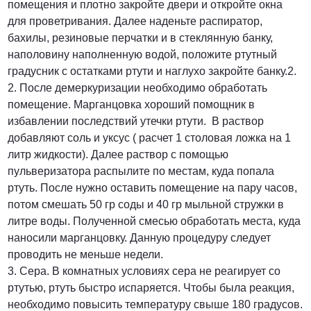
помещения и плотно закройте двери и откройте окна
для проветривания. Далее наденьте распиратор,
бахилы, резиновые перчатки и в стеклянную банку,
наполовину наполненную водой, положите ртутный
градусник с остатками ртути и наглухо закройте банку.2.
2. После демеркуризации необходимо обработать
помещение. Марганцовка хороший помощник в
избавлении последствий утечки ртути. В раствор
добавляют соль и уксус ( расчет 1 столовая ложка на 1
литр жидкости). Далее раствор с помощью
пульверизатора распылите по местам, куда попала
ртуть. После нужно оставить помещение на пару часов,
потом смешать 50 гр соды и 40 гр мыльной стружки в
литре воды. Полученной смесью обработать места, куда
наносили марганцовку. Данную процедуру следует
проводить не меньше недели.
3. Сера. В комнатных условиях сера не реагирует со
ртутью, ртуть быстро испаряется. Чтобы была реакция,
необходимо повысить температуру свыше 180 градусов.