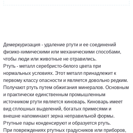
от 3 200 Руб.
ПОЗВОНИТЬ
Демеркуризация - удаление ртути и ее соединений
физико-химическими или механическими способами,
чтобы люди или животные не отравились.
Договорная
Ртуть - металл серебристо-белого цвета при
нормальных условиях. Этот металл принадлежит к
ПОЗВОНИТЬ
первому классу опасности и является довольно редким.
Получают ртуть путем обжигания минералов. Основным
и практически единственным промышленным
источником ртути является киноварь. Киноварь имеет
от 1500 Руб.
вид сплошных выделений, богатых примесями и
внешне напоминают зерна неправильной формы.
ПОЗВОНИТЬ
Ртутные пары конденсируют и образуется ртуть.
При повреждениях ртутных градусников или приборов,