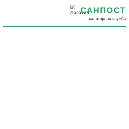
САНПОСТ
санитарная служба
Демеркуризация ртути по
доступной цене в Белове -
Разбился градусник в
квартире