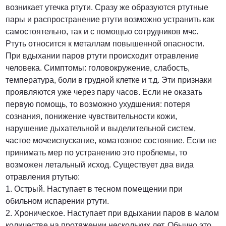
возникает утечка ртути. Сразу же образуются ртутные
пары и распространение ртути возможно устранить как
от 3000 Руб.
самостоятельно, так и с помощью сотрудников мчс.
Ртуть относится к металлам повышенной опасности.
ПОЗВОНИТЬ
При вдыхании паров ртути происходит отравление
человека. Симптомы: головокружение, слабость,
температура, боли в грудной клетке и т.д. Эти признаки
проявляются уже через пару часов. Если не оказать
от 5000 руб.
первую помощь, то возможно ухудшения: потеря
сознания, понижение чувствительности кожи,
ПОЗВОНИТЬ
нарушение дыхательной и выделительной систем,
частое мочеиспускание, коматозное состояние. Если не
принимать мер по устранению это проблемы, то
Договорная
возможен летальный исход. Существует два вида
отравления ртутью:
1. Острый. Наступает в тесном помещении при
ПОЗВОНИТЬ
обильном испарении ртути.
2. Хроническое. Наступает при вдыхании паров в малом
количестве на протяжении нескольких лет. Обычно это