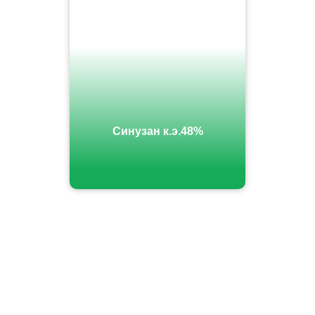
Синузан к.э.48%