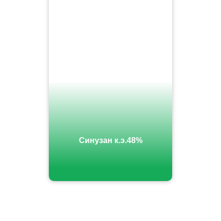
Синузан к.э.48%