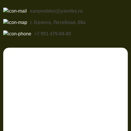
sanpostdez@yandex.ru
г. Брянск, Литейная, 68а
+7 951 479-94-80