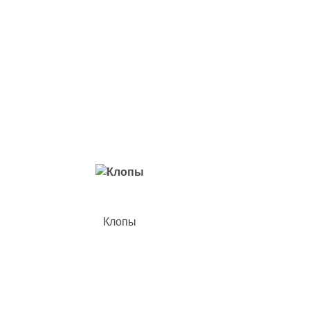
Вредители с которыми мы боремся
Клопы