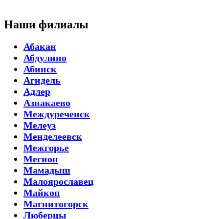
Наши филиалы
Абакан
Абдулино
Абинск
Агидель
Адлер
Азнакаево
Междуреченск
Мелеуз
Менделеевск
Межгорье
Мегион
Мамадыш
Малоярославец
Майкоп
Магнитогорск
Люберцы