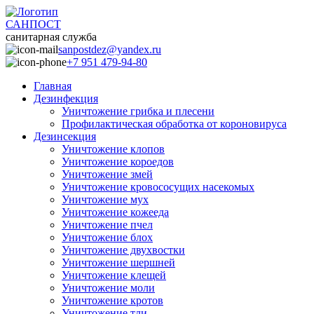
САНПОСТ
санитарная служба
sanpostdez@yandex.ru
+7 951 479-94-80
Главная
Дезинфекция
Уничтожение грибка и плесени
Профилактическая обработка от короновируса
Дезинсекция
Уничтожение клопов
Уничтожение короедов
Уничтожение змей
Уничтожение кровососущих насекомых
Уничтожение мух
Уничтожение кожееда
Уничтожение пчел
Уничтожение блох
Уничтожение двухвостки
Уничтожение шершней
Уничтожение клещей
Уничтожение моли
Уничтожение кротов
Уничтожение тли