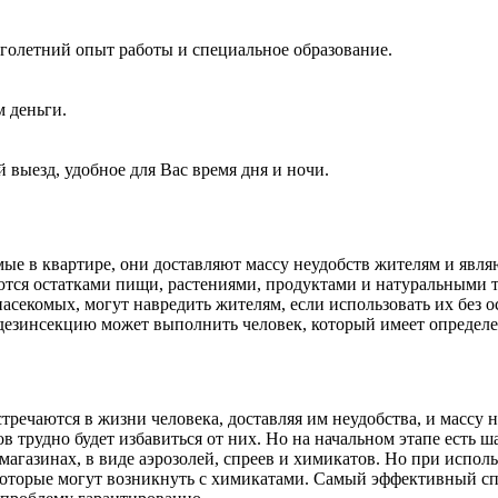
голетний опыт работы и специальное образование.
м деньги.
 выезд, удобное для Вас время дня и ночи.
омые в квартире, они доставляют массу неудобств жителям и яв
тся остатками пищи, растениями, продуктами и натуральными т
асекомых, могут навредить жителям, если использовать их без о
 дезинсекцию может выполнить человек, который имеет определ
стречаются в жизни человека, доставляя им неудобства, и массу
ов трудно будет избавиться от них. Но на начальном этапе есть
агазинах, в виде аэрозолей, спреев и химикатов. Но при испол
оторые могут возникнуть с химикатами. Самый эффективный спо