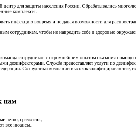
ый центр для защиты населения России. Обрабатывались многолю
ленные комплексы.
овать инфекцию вовремя и не давая возможности для распростра
ным сотрудникам, чтобы не навредить себе и здоровью окружа
команда сотрудников с огромнейшим опытом оказания помощи в
ми дезинфекторами. Служба предоставляет услуги по дезинфекц
 Федерации. Сотрудники компании высококвалифицированные, 
к нам
е четко, грамотно.,
т все нюансы.,