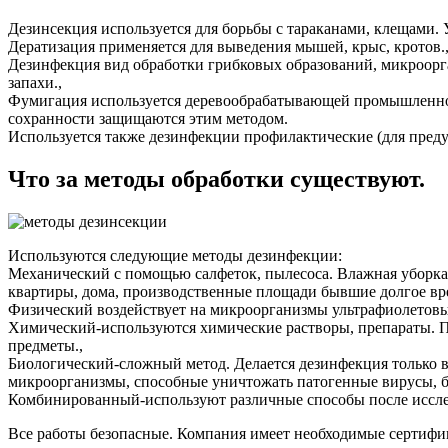
Дезинсекция используется для борьбы с тараканами, клещами. 
Дератизация применяется для выведения мышей, крыс, кротов.
Дезинфекция вид обработки грибковых образований, микроорга
запахи.,
Фумигация используется деревообрабатывающей промышленнос
сохранности защищаются этим методом.
Используется также дезинфекции профилактические (для пред
Что за методы обработки существуют.
Используются следующие методы дезинфекции:
Механический с помощью салфеток, пылесоса. Влажная уборка,
квартиры, дома, производственные площади бывшие долгое вре
Физический воздействует на микроорганизмы ультрафиолетовы
Химический-используются химические растворы, препараты. 
предметы.,
Биологический-сложный метод. Делается дезинфекция только
микроорганизмы, способные уничтожать патогенные вирусы, б
Комбинированный-используют различные способы после исслед
Все работы безопасные. Компания имеет необходимые сертифи