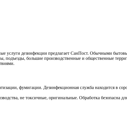
ные услуги дезинфекции предлагает СанПост. Обычными бытовым
ны, подъезды, большие производственные и общественные терри
твиями.
атизации, фумигации. Дезинфекционная служба находится в сор
водства, не токсичные, оригинальные. Обработка безопасна для