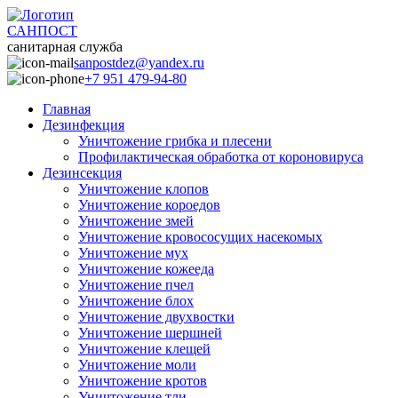
САНПОСТ
санитарная служба
sanpostdez@yandex.ru
+7 951 479-94-80
Главная
Дезинфекция
Уничтожение грибка и плесени
Профилактическая обработка от короновируса
Дезинсекция
Уничтожение клопов
Уничтожение короедов
Уничтожение змей
Уничтожение кровососущих насекомых
Уничтожение мух
Уничтожение кожееда
Уничтожение пчел
Уничтожение блох
Уничтожение двухвостки
Уничтожение шершней
Уничтожение клещей
Уничтожение моли
Уничтожение кротов
Уничтожение тли