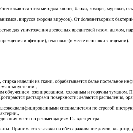
Уничтожаются этим методом клопы, блохи, комары, муравьи, осы
,
низмов, вирусов (корона вирусов). От болезнетворных бактери
тью для уничтожения древесных вредителей газом, дымом, пар
упреждения инфекции), очаговые (в месте вспышки эпидемии).
 стирка изделий из ткани, обрабатывается белье постельное ин
мя в запустении.,
м облучением, озонированием, холодным и горячим туманом. Пр
Протираются растворами поверхности; делаются распыления, о
 высококвалифицированными специалистами по строгой инструк
актерии.,
ования места по рекомендациям Главдезцентра.
каты. Принимаются заявки на обеззараживание домов, квартир,