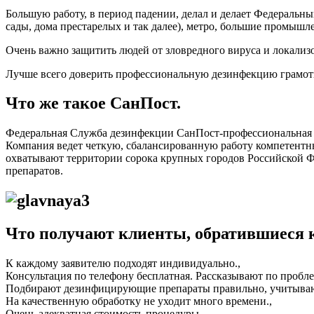
Большую работу, в период падении, делал и делает Федеральн
сады, дома престарелых и так далее), метро, большие промыш
Очень важно защитить людей от зловредного вируса и локализ
Лучше всего доверить профессиональную дезинфекцию грамот
Что же такое СанПост.
Федеральная Служба дезинфекции СанПост-профессиональная 
Компания ведет четкую, сбалансированную работу компетентны
охватывают территории сорока крупных городов Российской
препаратов.
Что получают клиенты, обратившиеся 
К каждому заявителю подходят индивидуально.,
Консультация по телефону бесплатная. Рассказывают по проблем
Подбирают дезинфицирующие препараты правильно, учитываю
На качественную обработку не уходит много времени.,
Очень адекватная стоимость процедуры.,