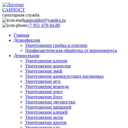
САНПОСТ
санитарная служба
sanpostdez@yandex.ru
+7 951 479-94-80
Главная
Дезинфекция
Уничтожение грибка и плесени
Профилактическая обработка от короновируса
Дезинсекция
Уничтожение клопов
Уничтожение короедов
Уничтожение змей
Уничтожение кровососущих насекомых
Уничтожение мух
Уничтожение кожееда
Уничтожение пчел
Уничтожение блох
Уничтожение двухвостки
Уничтожение шершней
Уничтожение клещей
Уничтожение моли
Уничтожение кротов
Уничтожение тли