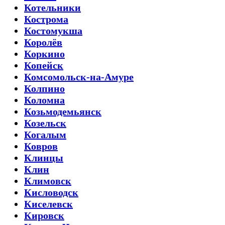
Котельники
Кострома
Костомукша
Королёв
Коркино
Копейск
Комсомольск-на-Амуре
Колпино
Коломна
Козьмодемьянск
Козельск
Когалым
Ковров
Клинцы
Клин
Климовск
Кисловодск
Киселевск
Кировск