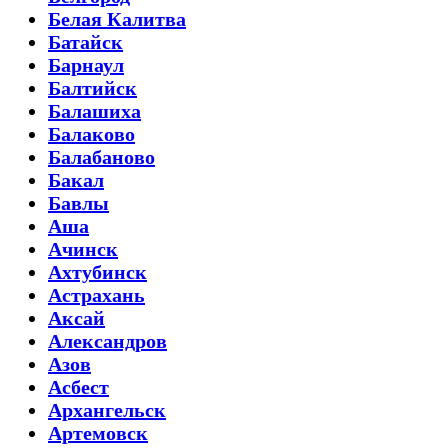
Белая Калитва
Батайск
Барнаул
Балтийск
Балашиха
Балаково
Балабаново
Бакал
Бавлы
Аша
Ачинск
Ахтубинск
Астрахань
Аксай
Александров
Азов
Асбест
Архангельск
Артемовск