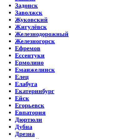
Задонск
Заволжск
Жуковский
Жигулёвск
Железнодорожный
Железногорск
Ефремов
Ессентуки
Ермолино
Еманжелинск
Елец
Елабуга
Екатеринбург
Ейск
Егорьевск
Евпатория
Дюртюли
Дубна
Дрезна