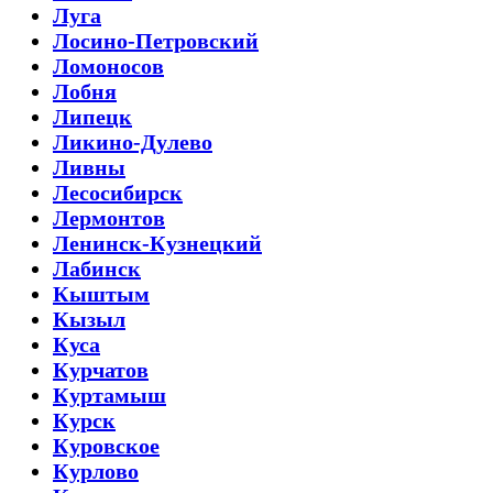
Луга
Лосино-Петровский
Ломоносов
Лобня
Липецк
Ликино-Дулево
Ливны
Лесосибирск
Лермонтов
Ленинск-Кузнецкий
Лабинск
Кыштым
Кызыл
Куса
Курчатов
Куртамыш
Курск
Куровское
Курлово