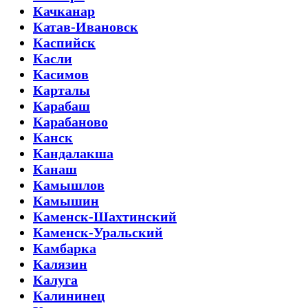
Качканар
Катав-Ивановск
Каспийск
Касли
Касимов
Карталы
Карабаш
Карабаново
Канск
Кандалакша
Канаш
Камышлов
Камышин
Каменск-Шахтинский
Каменск-Уральский
Камбарка
Калязин
Калуга
Калининец