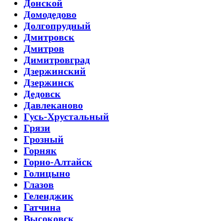
Донской
Домодедово
Долгопрудный
Дмитровск
Дмитров
Димитровград
Дзержинский
Дзержинск
Дедовск
Давлеканово
Гусь-Хрустальный
Грязи
Грозный
Горняк
Горно-Алтайск
Голицыно
Глазов
Геленджик
Гатчина
Высоковск