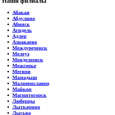
Наши филиалы
Абакан
Абдулино
Абинск
Агидель
Адлер
Азнакаево
Междуреченск
Мелеуз
Менделеевск
Межгорье
Мегион
Мамадыш
Малоярославец
Майкоп
Магнитогорск
Люберцы
Лыткарино
Лысьва