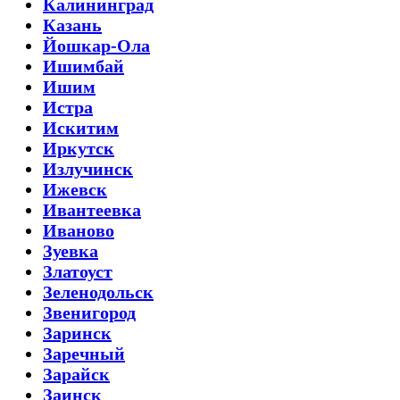
Калининград
Казань
Йошкар-Ола
Ишимбай
Ишим
Истра
Искитим
Иркутск
Излучинск
Ижевск
Ивантеевка
Иваново
Зуевка
Златоуст
Зеленодольск
Звенигород
Заринск
Заречный
Зарайск
Заинск