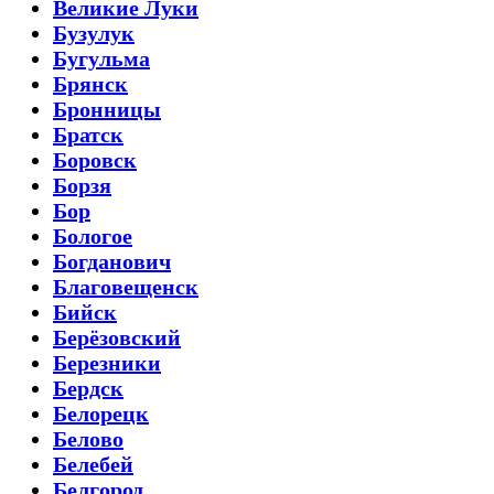
Великие Луки
Бузулук
Бугульма
Брянск
Бронницы
Братск
Боровск
Борзя
Бор
Бологое
Богданович
Благовещенск
Бийск
Берёзовский
Березники
Бердск
Белорецк
Белово
Белебей
Белгород