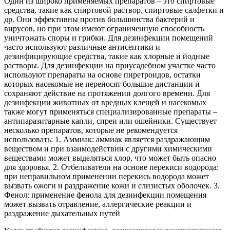
Один из широко применяемых препаратов – это спиртовые
средства, такие как спиртовой раствор, спиртовые салфетки и
др. Они эффективны против большинства бактерий и
вирусов, но при этом имеют ограниченную способность
уничтожать споры и грибки. Для дезинфекции помещений
часто используют различные антисептики и
дезинфицирующие средства, такие как хлорные и йодные
растворы. Для дезинфекции на приусадебном участке часто
используют препараты на основе пиретроидов, остатки
которых насекомые не переносят большие дистанции и
сохраняют действие на протяжении долгого времени. Для
дезинфекции животных от вредных клещей и насекомых
также могут применяться специализированные препараты –
антипаразитарные капли, спреи или ошейники. Существует
несколько препаратов, которые не рекомендуется
использовать: 1. Аммиак: аммиак является раздражающим
веществом и при взаимодействии с другими химическими
веществами может выделяться хлор, что может быть опасно
для здоровья. 2. Отбеливатели на основе перекиси водорода:
при неправильном применении перекись водорода может
вызвать ожоги и раздражение кожи и слизистых оболочек. 3.
Фенол: применение фенола для дезинфекции помещения
может вызвать отравление, аллергические реакции и
раздражение дыхательных путей