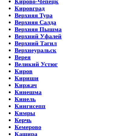
Кирово-Чепецк
Кировград
Верхняя Тура
Верхняя Салда
Верхняя Пышма
Верхний Уфалей
Верхний Тагил
Верхнеуральск
Верея
Великий Устюг
Киров
Кириши
Киржач
Кинешма
Кинель
Кингисепп
Кимры
Керчь
Кемерово
Кашира