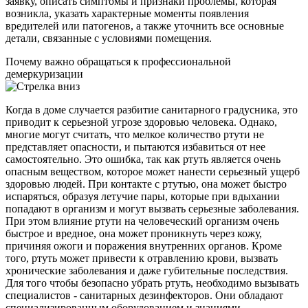
заявку, описать симптомы и признаки проблемы, которая
возникла, указать характерные моменты появления
вредителей или патогенов, а также уточнить все основные
детали, связанные с условиями помещения.
Почему важно обращаться к профессиональной
демеркуризации
Когда в доме случается разбитие санитарного градусника, это
приводит к серьезной угрозе здоровью человека. Однако,
многие могут считать, что мелкое количество ртути не
представляет опасности, и пытаются избавиться от нее
самостоятельно. Это ошибка, так как ртуть является очень
опасным веществом, которое может нанести серьезный ущерб
здоровью людей. При контакте с ртутью, она может быстро
испаряться, образуя летучие пары, которые при вдыхании
попадают в организм и могут вызвать серьезные заболевания.
При этом влияние ртути на человеческий организм очень
быстрое и вредное, она может проникнуть через кожу,
причиняя ожоги и поражения внутренних органов. Кроме
того, ртуть может привести к отравлению крови, вызвать
хронические заболевания и даже губительные последствия.
Для того чтобы безопасно убрать ртуть, необходимо вызывать
специалистов - санитарных дезинфекторов. Они обладают
специализированным оборудованием и знаниями,