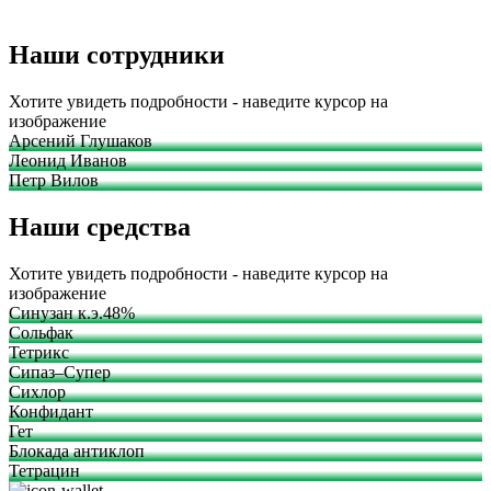
Наши сотрудники
Хотите увидеть подробности - наведите курсор на
изображение
Арсений Глушаков
Леонид Иванов
Петр Вилов
Наши средства
Хотите увидеть подробности - наведите курсор на
изображение
Синузан к.э.48%
Сольфак
Тетрикс
Сипаз–Супер
Сихлор
Конфидант
Гет
Блокада антиклоп
Тетрацин