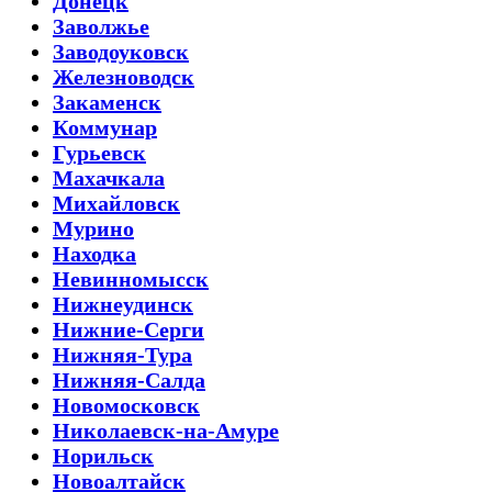
Донецк
Заволжье
Заводоуковск
Железноводск
Закаменск
Коммунар
Гурьевск
Махачкала
Михайловск
Мурино
Находка
Невинномысск
Нижнеудинск
Нижние-Серги
Нижняя-Тура
Нижняя-Салда
Новомосковск
Николаевск-на-Амуре
Норильск
Новоалтайск