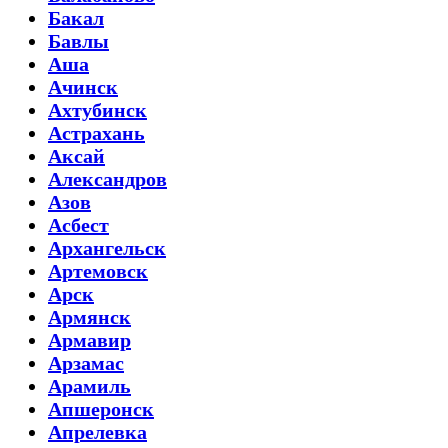
Бакал
Бавлы
Аша
Ачинск
Ахтубинск
Астрахань
Аксай
Александров
Азов
Асбест
Архангельск
Артемовск
Арск
Армянск
Армавир
Арзамас
Арамиль
Апшеронск
Апрелевка