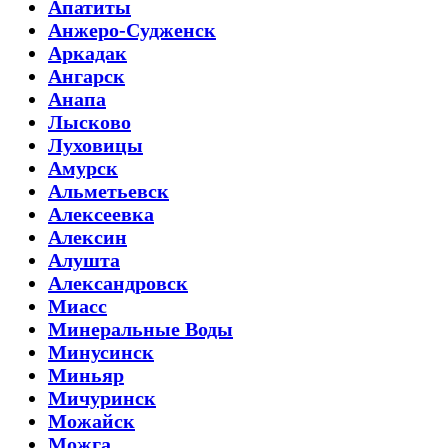
Апатиты
Анжеро-Судженск
Аркадак
Ангарск
Анапа
Лысково
Луховицы
Амурск
Альметьевск
Алексеевка
Алексин
Алушта
Александровск
Миасс
Минеральные Воды
Минусинск
Миньяр
Мичуринск
Можайск
Можга