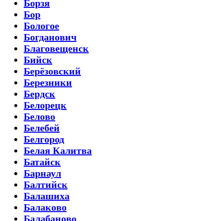
Борзя
Бор
Бологое
Богданович
Благовещенск
Бийск
Берёзовский
Березники
Бердск
Белорецк
Белово
Белебей
Белгород
Белая Калитва
Батайск
Барнаул
Балтийск
Балашиха
Балаково
Балабаново