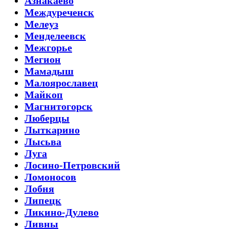
Азнакаево
Междуреченск
Мелеуз
Менделеевск
Межгорье
Мегион
Мамадыш
Малоярославец
Майкоп
Магнитогорск
Люберцы
Лыткарино
Лысьва
Луга
Лосино-Петровский
Ломоносов
Лобня
Липецк
Ликино-Дулево
Ливны