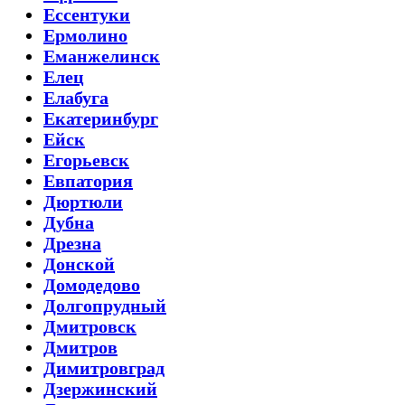
Ессентуки
Ермолино
Еманжелинск
Елец
Елабуга
Екатеринбург
Ейск
Егорьевск
Евпатория
Дюртюли
Дубна
Дрезна
Донской
Домодедово
Долгопрудный
Дмитровск
Дмитров
Димитровград
Дзержинский