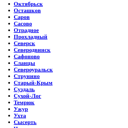
Октябрьск
Осташков
Саров
Сасово
Отрадное
Прохладный
Северск
Северодвинск
Сафоново
Сланцы
Североуральск
Струнино
Старый-Крым
Суздаль
Сухой-Лог
Темрюк
Ужур
Ухта
Сысерть