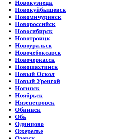
Новокузнецк
Новокуйбышевск
Новомичуринск
Новороссийск
Новосибирск
Новотроицк
Новоуральск
Новочебоксарск
Новочеркасск
Новошахтинск
Новый Оскол
Новый Уренгой
Ногинск
Ноябрьск
Нязепетровск
Обнинск
Обь
Одинцово
Ожерелье
Озерск