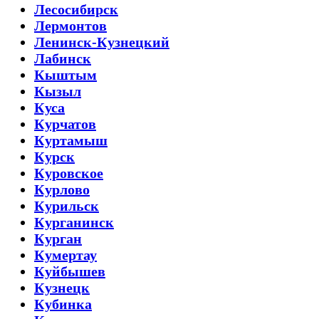
Лесосибирск
Лермонтов
Ленинск-Кузнецкий
Лабинск
Кыштым
Кызыл
Куса
Курчатов
Куртамыш
Курск
Куровское
Курлово
Курильск
Курганинск
Курган
Кумертау
Куйбышев
Кузнецк
Кубинка