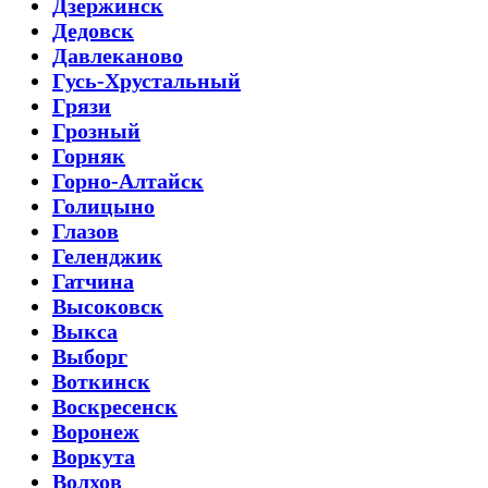
Дзержинск
Дедовск
Давлеканово
Гусь-Хрустальный
Грязи
Грозный
Горняк
Горно-Алтайск
Голицыно
Глазов
Геленджик
Гатчина
Высоковск
Выкса
Выборг
Воткинск
Воскресенск
Воронеж
Воркута
Волхов