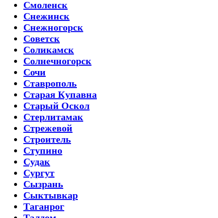
Смоленск
Снежинск
Снежногорск
Советск
Соликамск
Солнечногорск
Сочи
Ставрополь
Старая Купавна
Старый Оскол
Стерлитамак
Стрежевой
Строитель
Ступино
Судак
Сургут
Сызрань
Сыктывкар
Таганрог
Талдом