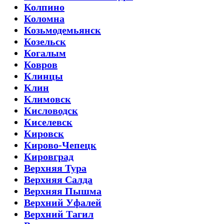
Колпино
Коломна
Козьмодемьянск
Козельск
Когалым
Ковров
Клинцы
Клин
Климовск
Кисловодск
Киселевск
Кировск
Кирово-Чепецк
Кировград
Верхняя Тура
Верхняя Салда
Верхняя Пышма
Верхний Уфалей
Верхний Тагил