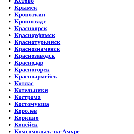
Кстово
Крымск
Кропоткин
Кронштадт
Красноярск
Красноуфимск
Краснотурьинск
Краснознаменск
Краснозаводск
Краснодар
Красногорск
Красноармейск
Котлас
Котельники
Кострома
Костомукша
Королёв
Коркино
Копейск
Комсомольск-на-Амуре