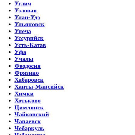
Углич
Узловая
Улан-Удэ
Ульяновск
Унеча
Уссурийск
Усть-Катав
Уфа
Учалы
Феодосия
Фрязино
Хабаровск
Ханты-Мансийск
Химки
Хотьково
Цимлянск
Чайковский
Чапаевск
Чебаркуль