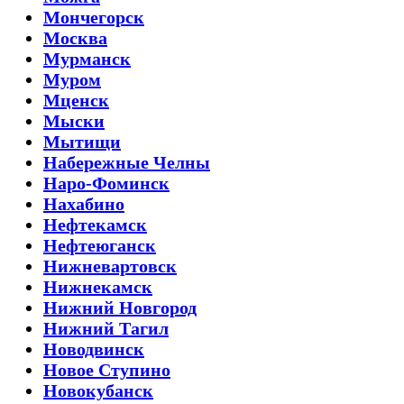
Мончегорск
Москва
Мурманск
Муром
Мценск
Мыски
Мытищи
Набережные Челны
Наро-Фоминск
Нахабино
Нефтекамск
Нефтеюганск
Нижневартовск
Нижнекамск
Нижний Новгород
Нижний Тагил
Новодвинск
Новое Ступино
Новокубанск