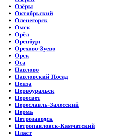
Озёры
Октябрьский
Оленегорск
Омск
Орёл
Оренбург
Орехово-Зуево
Орск
Оса
Павлово
Павловский Посад
Пенза
Первоуральск
Пересвет
Переславль-Залесский
Пермь
Петрозаводск
Петропавловск-Камчатский
Пласт