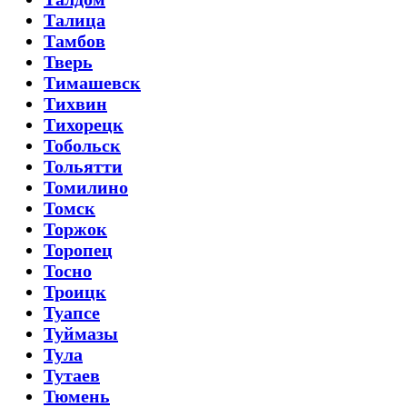
Талица
Тамбов
Тверь
Тимашевск
Тихвин
Тихорецк
Тобольск
Тольятти
Томилино
Томск
Торжок
Торопец
Тосно
Троицк
Туапсе
Туймазы
Тула
Тутаев
Тюмень