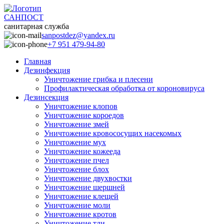
САНПОСТ
санитарная служба
sanpostdez@yandex.ru
+7 951 479-94-80
Главная
Дезинфекция
Уничтожение грибка и плесени
Профилактическая обработка от короновируса
Дезинсекция
Уничтожение клопов
Уничтожение короедов
Уничтожение змей
Уничтожение кровососущих насекомых
Уничтожение мух
Уничтожение кожееда
Уничтожение пчел
Уничтожение блох
Уничтожение двухвостки
Уничтожение шершней
Уничтожение клещей
Уничтожение моли
Уничтожение кротов
Уничтожение тли