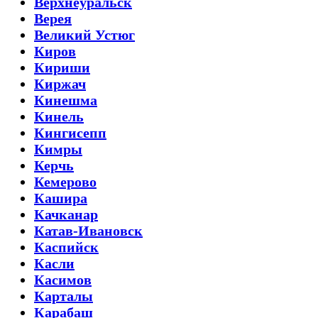
Верхнеуральск
Верея
Великий Устюг
Киров
Кириши
Киржач
Кинешма
Кинель
Кингисепп
Кимры
Керчь
Кемерово
Кашира
Качканар
Катав-Ивановск
Каспийск
Касли
Касимов
Карталы
Карабаш