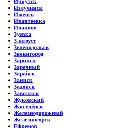
Иркутск
Излучинск
Ижевск
Ивантеевка
Иваново
Зуевка
Златоуст
Зеленодольск
Звенигород
Заринск
Заречный
Зарайск
Заинск
Задонск
Заволжск
Жуковский
Жигулёвск
Железнодорожный
Железногорск
Ефремов