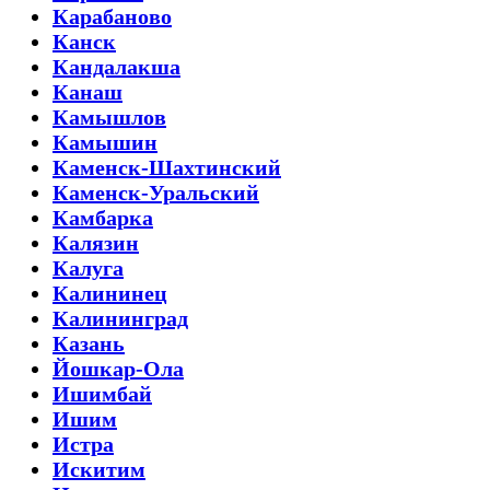
Карабаново
Канск
Кандалакша
Канаш
Камышлов
Камышин
Каменск-Шахтинский
Каменск-Уральский
Камбарка
Калязин
Калуга
Калининец
Калининград
Казань
Йошкар-Ола
Ишимбай
Ишим
Истра
Искитим