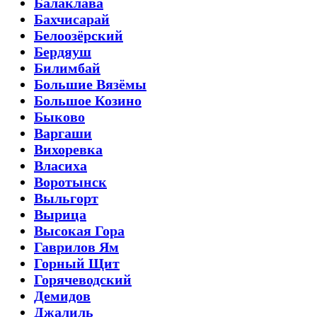
Балаклава
Бахчисарай
Белоозёрский
Бердяуш
Билимбай
Большие Вязёмы
Большое Козино
Быково
Варгаши
Вихоревка
Власиха
Воротынск
Выльгорт
Вырица
Высокая Гора
Гаврилов Ям
Горный Щит
Горячеводский
Демидов
Джалиль