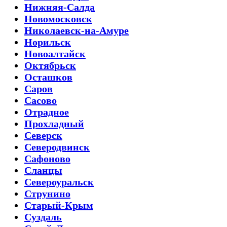
Нижняя-Салда
Новомосковск
Николаевск-на-Амуре
Норильск
Новоалтайск
Октябрьск
Осташков
Саров
Сасово
Отрадное
Прохладный
Северск
Северодвинск
Сафоново
Сланцы
Североуральск
Струнино
Старый-Крым
Суздаль