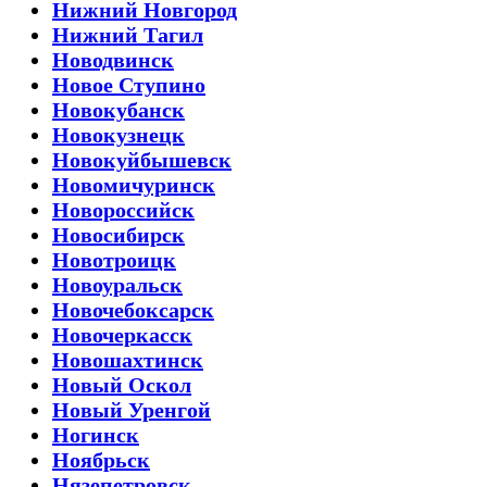
Нижний Новгород
Нижний Тагил
Новодвинск
Новое Ступино
Новокубанск
Новокузнецк
Новокуйбышевск
Новомичуринск
Новороссийск
Новосибирск
Новотроицк
Новоуральск
Новочебоксарск
Новочеркасск
Новошахтинск
Новый Оскол
Новый Уренгой
Ногинск
Ноябрьск
Нязепетровск