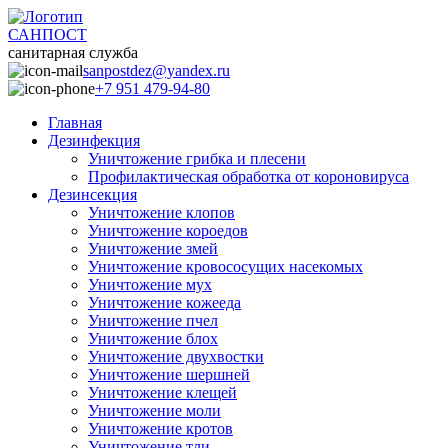
САНПОСТ
санитарная служба
sanpostdez@yandex.ru
+7 951 479-94-80
Главная
Дезинфекция
Уничтожение грибка и плесени
Профилактическая обработка от короновируса
Дезинсекция
Уничтожение клопов
Уничтожение короедов
Уничтожение змей
Уничтожение кровососущих насекомых
Уничтожение мух
Уничтожение кожееда
Уничтожение пчел
Уничтожение блох
Уничтожение двухвостки
Уничтожение шершней
Уничтожение клещей
Уничтожение моли
Уничтожение кротов
Уничтожение тли