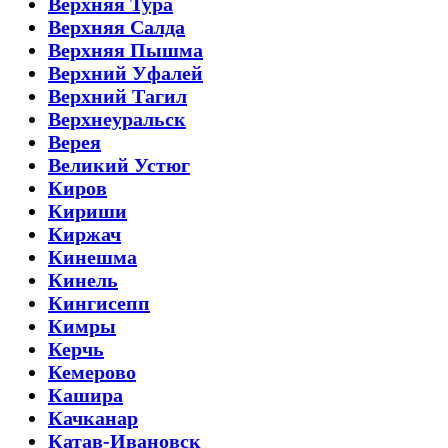
Верхняя Тура
Верхняя Салда
Верхняя Пышма
Верхний Уфалей
Верхний Тагил
Верхнеуральск
Верея
Великий Устюг
Киров
Кириши
Киржач
Кинешма
Кинель
Кингисепп
Кимры
Керчь
Кемерово
Кашира
Качканар
Катав-Ивановск