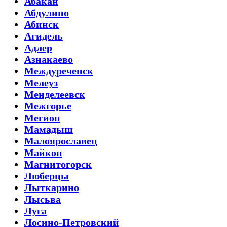
Абакан
Абдулино
Абинск
Агидель
Адлер
Азнакаево
Междуреченск
Мелеуз
Менделеевск
Межгорье
Мегион
Мамадыш
Малоярославец
Майкоп
Магнитогорск
Люберцы
Лыткарино
Лысьва
Луга
Лосино-Петровский