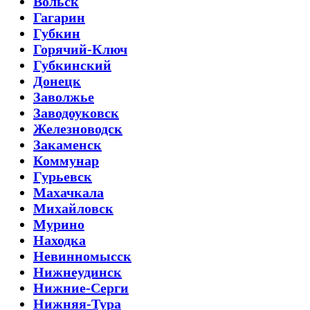
Вольск
Гагарин
Губкин
Горячий-Ключ
Губкинский
Донецк
Заволжье
Заводоуковск
Железноводск
Закаменск
Коммунар
Гурьевск
Махачкала
Михайловск
Мурино
Находка
Невинномысск
Нижнеудинск
Нижние-Серги
Нижняя-Тура