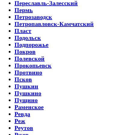
Переславль-Залесский
Пермь
Петрозаводск
Петропавловск-Камчатский
Пласт
Подольск
Подпорожье
Покров
Полевской
Прокопьевск
Протвино
Псков
Пушкин
Пушкино
Пущино
Раменское
Ревда
Реж
Реутов
Ржев