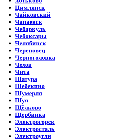
Хотьково
Цимлянск
Чайковский
Чапаевск
Чебаркуль
Чебоксары
Челябинск
Череповец
Черноголовка
Чехов
Чита
Шатура
Шебекино
Шумерля
Шуя
Щёлково
Щербинка
Электрогорск
Электросталь
Электроугли