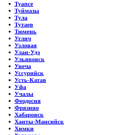
Туапсе
Туймазы
Тула
Тутаев
Тюмень
Углич
Узловая
Улан-Удэ
Ульяновск
Унеча
Уссурийск
Усть-Катав
Уфа
Учалы
Феодосия
Фрязино
Хабаровск
Ханты-Мансийск
Химки