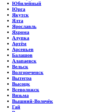
Юбилейный
Юрга
Якутск
Ялта
Ярославль
Яхрома
Алупка
Артём
Арсеньев
Балашов
Алапаевск
Вельск
Волгореченск
Вытегра
Высоцк
Всеволожск
Вязьма
Вышний-Волочёк
Гай