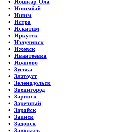
Йошкар-Ола
Ишимбай
Ишим
Истра
Искитим
Иркутск
Излучинск
Ижевск
Ивантеевка
Иваново
Зуевка
Златоуст
Зеленодольск
Звенигород
Заринск
Заречный
Зарайск
Заинск
Задонск
Заволжск