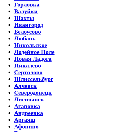
Горловка
Валуйки
Шахты
Ивангород
Белоусово
Любань
Никольское
Лодейное Поле
Новая Ладога
Пикалево
Сертолово
Шлиссельбург
Алчевск
Северодонецк
Лисичанск
Агаповка
Андреевка
Аргаяш
Афонино