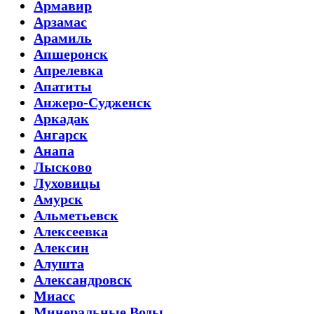
Армавир
Арзамас
Арамиль
Апшеронск
Апрелевка
Апатиты
Анжеро-Судженск
Аркадак
Ангарск
Анапа
Лысково
Луховицы
Амурск
Альметьевск
Алексеевка
Алексин
Алушта
Александровск
Миасс
Минеральные Воды