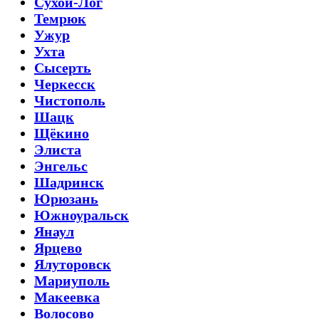
Сухой-Лог
Темрюк
Ужур
Ухта
Сысерть
Черкесск
Чистополь
Шацк
Щёкино
Элиста
Энгельс
Шадринск
Юрюзань
Южноуральск
Янаул
Ярцево
Ялуторовск
Мариуполь
Макеевка
Волосово