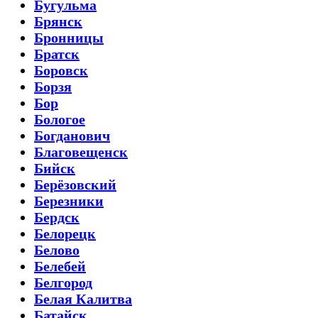
Бугульма
Брянск
Бронницы
Братск
Боровск
Борзя
Бор
Бологое
Богданович
Благовещенск
Бийск
Берёзовский
Березники
Бердск
Белорецк
Белово
Белебей
Белгород
Белая Калитва
Батайск