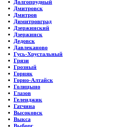
Долгопрудный
Дмитровск
Дмитров
Димитровград
Дзержинский
Дзержинск
Дедовск
Давлеканово
Гусь-Хрустальный
Грязи
Грозный
Горняк
Горно-Алтайск
Голицыно
Глазов
Геленджик
Гатчина
Высоковск
Выкса
Выборг