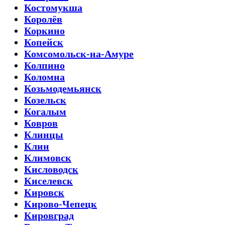
Костомукша
Королёв
Коркино
Копейск
Комсомольск-на-Амуре
Колпино
Коломна
Козьмодемьянск
Козельск
Когалым
Ковров
Клинцы
Клин
Климовск
Кисловодск
Киселевск
Кировск
Кирово-Чепецк
Кировград