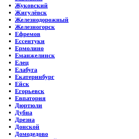
Жуковский
Жигулёвск
Железнодорожный
Железногорск
Ефремов
Ессентуки
Ермолино
Еманжелинск
Елец
Елабуга
Екатеринбург
Ейск
Егорьевск
Евпатория
Дюртюли
Дубна
Дрезна
Донской
Домодедово