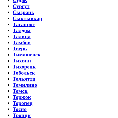
Судак
Сургут
Сызрань
Сыктывкар
Таганрог
Талдом
Талица
Тамбов
Тверь
Тимашевск
Тихвин
Тихорецк
Тобольск
Тольятти
Томилино
Томск
Торжок
Торопец
Тосно
Троицк