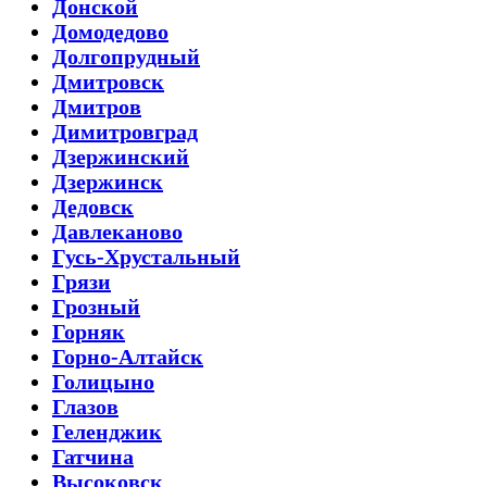
Донской
Домодедово
Долгопрудный
Дмитровск
Дмитров
Димитровград
Дзержинский
Дзержинск
Дедовск
Давлеканово
Гусь-Хрустальный
Грязи
Грозный
Горняк
Горно-Алтайск
Голицыно
Глазов
Геленджик
Гатчина
Высоковск