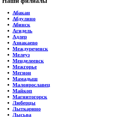
Наши филиалы
Абакан
Абдулино
Абинск
Агидель
Адлер
Азнакаево
Междуреченск
Мелеуз
Менделеевск
Межгорье
Мегион
Мамадыш
Малоярославец
Майкоп
Магнитогорск
Люберцы
Лыткарино
Лысьва