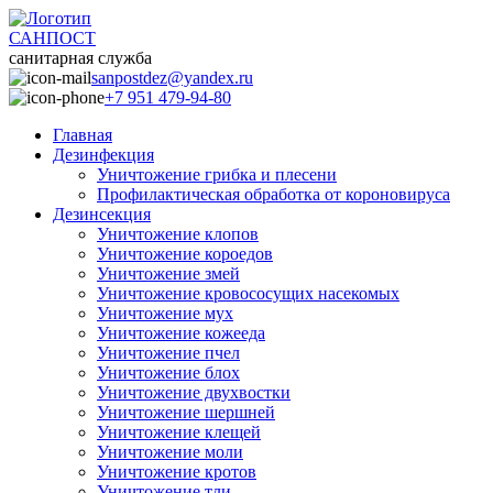
САНПОСТ
санитарная служба
sanpostdez@yandex.ru
+7 951 479-94-80
Главная
Дезинфекция
Уничтожение грибка и плесени
Профилактическая обработка от короновируса
Дезинсекция
Уничтожение клопов
Уничтожение короедов
Уничтожение змей
Уничтожение кровососущих насекомых
Уничтожение мух
Уничтожение кожееда
Уничтожение пчел
Уничтожение блох
Уничтожение двухвостки
Уничтожение шершней
Уничтожение клещей
Уничтожение моли
Уничтожение кротов
Уничтожение тли