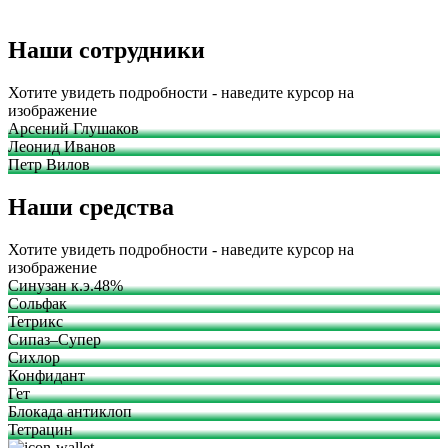
Наши сотрудники
Хотите увидеть подробности - наведите курсор на
изображение
Арсений Глушаков
Леонид Иванов
Петр Вилов
Наши средства
Хотите увидеть подробности - наведите курсор на
изображение
Синузан к.э.48%
Сольфак
Тетрикс
Сипаз–Супер
Сихлор
Конфидант
Гет
Блокада антиклоп
Тетрацин