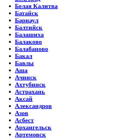
Белая Калитва
Батайск
Барнаул
Балтийск
Балашиха
Балаково
Балабаново
Бакал
Бавлы
Аша
Ачинск
Ахтубинск
Астрахань
Аксай
Александров
Азов
Асбест
Архангельск
Артемовск