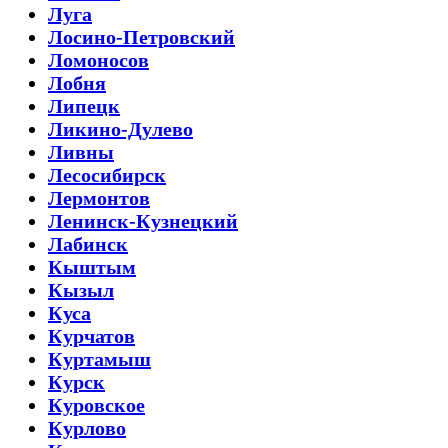
Луга
Лосино-Петровский
Ломоносов
Лобня
Липецк
Ликино-Дулево
Ливны
Лесосибирск
Лермонтов
Ленинск-Кузнецкий
Лабинск
Кыштым
Кызыл
Куса
Курчатов
Куртамыш
Курск
Куровское
Курлово