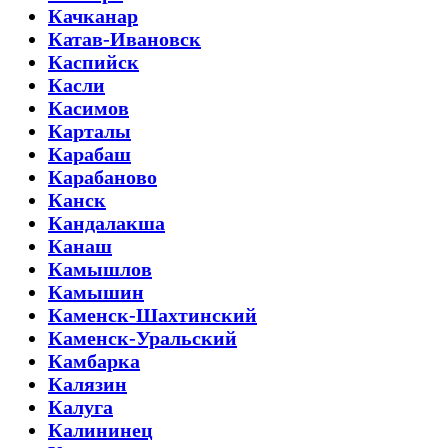
Качканар
Катав-Ивановск
Каспийск
Касли
Касимов
Карталы
Карабаш
Карабаново
Канск
Кандалакша
Канаш
Камышлов
Камышин
Каменск-Шахтинский
Каменск-Уральский
Камбарка
Калязин
Калуга
Калининец