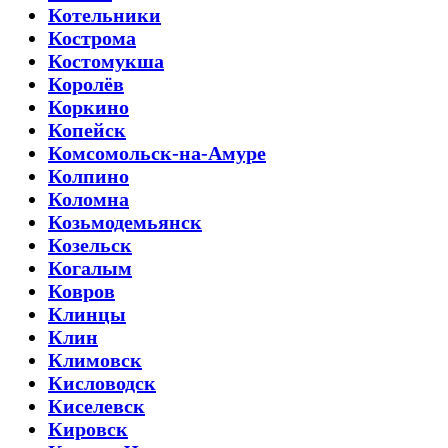
Котельники
Кострома
Костомукша
Королёв
Коркино
Копейск
Комсомольск-на-Амуре
Колпино
Коломна
Козьмодемьянск
Козельск
Когалым
Ковров
Клинцы
Клин
Климовск
Кисловодск
Киселевск
Кировск