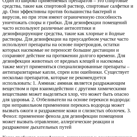
Один из широко применяемых препаратов – это спиртовые
средства, такие как спиртовой раствор, спиртовые салфетки и
др. Они эффективны против большинства бактерий и
вирусов, но при этом имеют ограниченную способность
уничтожать споры и грибки. Для дезинфекции помещений
часто используют различные антисептики и
дезинфицирующие средства, такие как хлорные и йодные
растворы. Для дезинфекции на приусадебном участке часто
используют препараты на основе пиретроидов, остатки
которых насекомые не переносят большие дистанции и
сохраняют действие на протяжении долгого времени. Для
дезинфекции животных от вредных клещей и насекомых
также могут применяться специализированные препараты –
антипаразитарные капли, спреи или ошейники. Существует
несколько препаратов, которые не рекомендуется
использовать: 1. Аммиак: аммиак является раздражающим
веществом и при взаимодействии с другими химическими
веществами может выделяться хлор, что может быть опасно
для здоровья. 2. Отбеливатели на основе перекиси водорода:
при неправильном применении перекись водорода может
вызвать ожоги и раздражение кожи и слизистых оболочек. 3.
Фенол: применение фенола для дезинфекции помещения
может вызвать отравление, аллергические реакции и
раздражение дыхательных путей