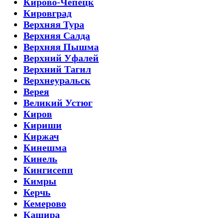
Кирово-Чепецк
Кировград
Верхняя Тура
Верхняя Салда
Верхняя Пышма
Верхний Уфалей
Верхний Тагил
Верхнеуральск
Верея
Великий Устюг
Киров
Кириши
Киржач
Кинешма
Кинель
Кингисепп
Кимры
Керчь
Кемерово
Кашира