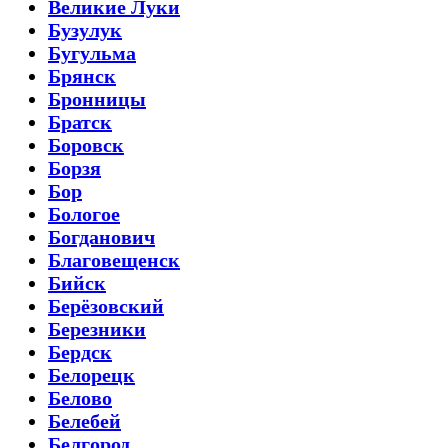
Великие Луки
Бузулук
Бугульма
Брянск
Бронницы
Братск
Боровск
Борзя
Бор
Бологое
Богданович
Благовещенск
Бийск
Берёзовский
Березники
Бердск
Белорецк
Белово
Белебей
Белгород