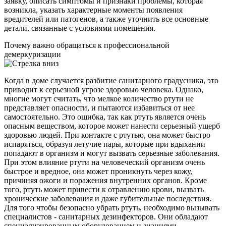
заявку, описать симптомы и признаки проблемы, которая
возникла, указать характерные моменты появления
вредителей или патогенов, а также уточнить все основные
детали, связанные с условиями помещения.
Почему важно обращаться к профессиональной
демеркуризации
Когда в доме случается разбитие санитарного градусника, это
приводит к серьезной угрозе здоровью человека. Однако,
многие могут считать, что мелкое количество ртути не
представляет опасности, и пытаются избавиться от нее
самостоятельно. Это ошибка, так как ртуть является очень
опасным веществом, которое может нанести серьезный ущерб
здоровью людей. При контакте с ртутью, она может быстро
испаряться, образуя летучие пары, которые при вдыхании
попадают в организм и могут вызвать серьезные заболевания.
При этом влияние ртути на человеческий организм очень
быстрое и вредное, она может проникнуть через кожу,
причиняя ожоги и поражения внутренних органов. Кроме
того, ртуть может привести к отравлению крови, вызвать
хронические заболевания и даже губительные последствия.
Для того чтобы безопасно убрать ртуть, необходимо вызывать
специалистов - санитарных дезинфекторов. Они обладают
специализированным оборудованием и знаниями,