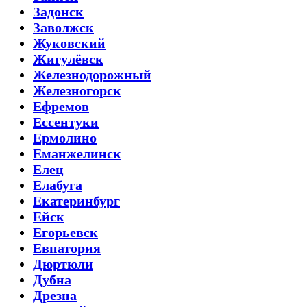
Задонск
Заволжск
Жуковский
Жигулёвск
Железнодорожный
Железногорск
Ефремов
Ессентуки
Ермолино
Еманжелинск
Елец
Елабуга
Екатеринбург
Ейск
Егорьевск
Евпатория
Дюртюли
Дубна
Дрезна