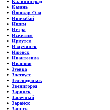
Калининград
Казань
Йошкар-Ола
Ишимбай
Ишим
Истра
Искитим
Иркутск
Излучинск
Ижевск
Ивантеевка
Иваново
Зуевка
Златоуст
Зеленодольск
Звенигород
Заринск
Заречный
Зарайск
Заинск