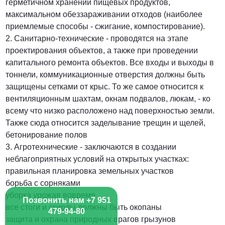
герметичном хранении пищевых продуктов,
максимальном обеззараживании отходов (наиболее
приемлемые способы - сжигание, компостирование).
2. Санитарно-технические - проводятся на этапе
проектирования объектов, а также при проведении
капитального ремонта объектов. Все входы и выходы в
тоннели, коммуникационные отверстия должны быть
защищены сетками от крыс. То же самое относится к
вентиляционным шахтам, окнам подвалов, люкам, - ко
всему что низко расположено над поверхностью земли.
Также сюда относится заделывание трещин и щелей,
бетонирование полов
3. Агротехнические - заключаются в создании
неблагоприятных условий на открытых участках:
правильная планировка земельных участков
борьба с сорняками
уборка урожая вовремя
Позвонить нам +7 951
все стоги и скирды должны быть окопаны
479-94-80
защита и охрана природных врагов грызунов