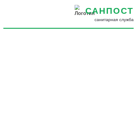
САНПОСТ
санитарная служба
Дератизация в квартирах,
домах в Красногорске -
Борьба с грызунами