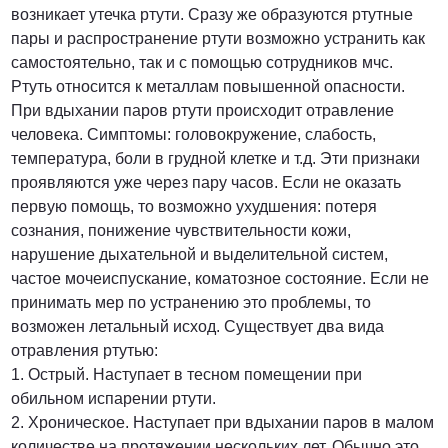
возникает утечка ртути. Сразу же образуются ртутные
пары и распространение ртути возможно устранить как
от 3000 Руб.
самостоятельно, так и с помощью сотрудников мчс.
Ртуть относится к металлам повышенной опасности.
ПОЗВОНИТЬ
При вдыхании паров ртути происходит отравление
человека. Симптомы: головокружение, слабость,
температура, боли в грудной клетке и т.д. Эти признаки
проявляются уже через пару часов. Если не оказать
от 5000 руб.
первую помощь, то возможно ухудшения: потеря
сознания, понижение чувствительности кожи,
ПОЗВОНИТЬ
нарушение дыхательной и выделительной систем,
частое мочеиспускание, коматозное состояние. Если не
принимать мер по устранению это проблемы, то
Договорная
возможен летальный исход. Существует два вида
отравления ртутью:
1. Острый. Наступает в тесном помещении при
ПОЗВОНИТЬ
обильном испарении ртути.
2. Хроническое. Наступает при вдыхании паров в малом
количестве на протяжении нескольких лет. Обычно это