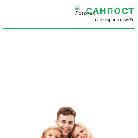
САНПОСТ
санитарная служба
Демеркуризация ртути по
доступной цене в Лобне -
Разбился градусник в
квартире