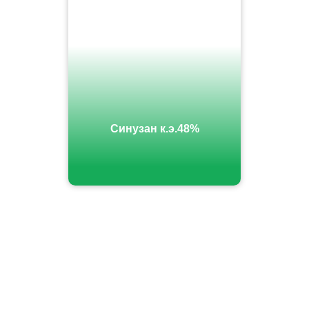
Синузан к.э.48%