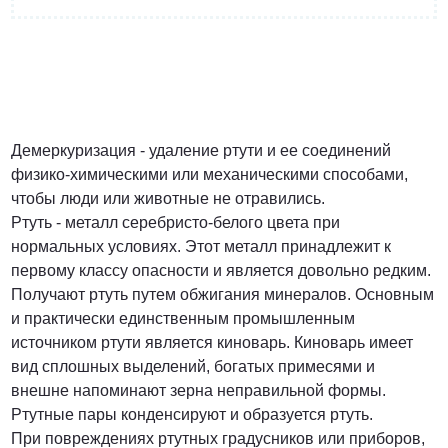
от 3 200 Руб.
ПОЗВОНИТЬ
Демеркуризация - удаление ртути и ее соединений
физико-химическими или механическими способами,
чтобы люди или животные не отравились.
Договорная
Ртуть - металл серебристо-белого цвета при
нормальных условиях. Этот металл принадлежит к
ПОЗВОНИТЬ
первому классу опасности и является довольно редким.
Получают ртуть путем обжигания минералов. Основным
и практически единственным промышленным
источником ртути является киноварь. Киноварь имеет
от 1500 Руб.
вид сплошных выделений, богатых примесями и
внешне напоминают зерна неправильной формы.
ПОЗВОНИТЬ
Ртутные пары конденсируют и образуется ртуть.
При повреждениях ртутных градусников или приборов,