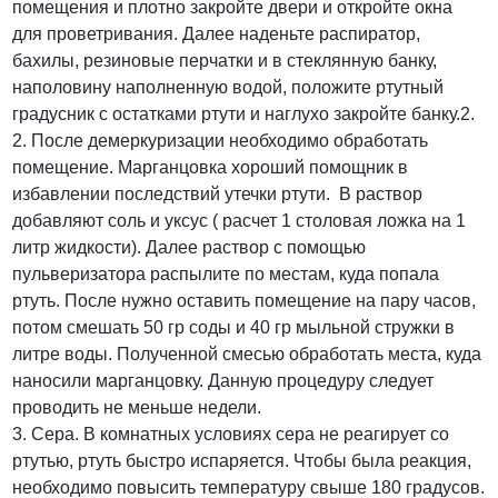
помещения и плотно закройте двери и откройте окна
для проветривания. Далее наденьте распиратор,
бахилы, резиновые перчатки и в стеклянную банку,
наполовину наполненную водой, положите ртутный
градусник с остатками ртути и наглухо закройте банку.2.
2. После демеркуризации необходимо обработать
помещение. Марганцовка хороший помощник в
избавлении последствий утечки ртути. В раствор
добавляют соль и уксус ( расчет 1 столовая ложка на 1
литр жидкости). Далее раствор с помощью
пульверизатора распылите по местам, куда попала
ртуть. После нужно оставить помещение на пару часов,
потом смешать 50 гр соды и 40 гр мыльной стружки в
литре воды. Полученной смесью обработать места, куда
наносили марганцовку. Данную процедуру следует
проводить не меньше недели.
3. Сера. В комнатных условиях сера не реагирует со
ртутью, ртуть быстро испаряется. Чтобы была реакция,
необходимо повысить температуру свыше 180 градусов.