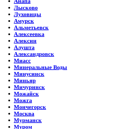
Анапа
Лысково
Луховицы
Амурск
Альметьевск
Алексеевка
Алексин
Алушта
Александровск
Миасс
Минеральные Воды
Минусинск
Миньяр
Мичуринск
Можайск
Можга
Мончегорск
Москва
Мурманск
Муром