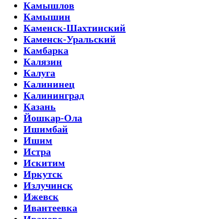
Камышлов
Камышин
Каменск-Шахтинский
Каменск-Уральский
Камбарка
Калязин
Калуга
Калининец
Калининград
Казань
Йошкар-Ола
Ишимбай
Ишим
Истра
Искитим
Иркутск
Излучинск
Ижевск
Ивантеевка
Иваново