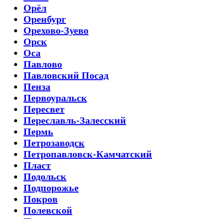
Орёл
Оренбург
Орехово-Зуево
Орск
Оса
Павлово
Павловский Посад
Пенза
Первоуральск
Пересвет
Переславль-Залесский
Пермь
Петрозаводск
Петропавловск-Камчатский
Пласт
Подольск
Подпорожье
Покров
Полевской