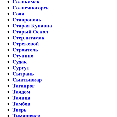
Соликамск
Солнечногорск
Сочи
Ставрополь
Старая Купавна
Старый Оскол
Стерлитамак
Стрежевой
Строитель
Ступино
Судак
Сургут
Сызрань
Сыктывкар
Таганрог
Талдом
Талица
Тамбов
Тверь
Тимашевск