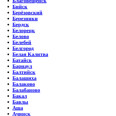
Благовещенск
Бийск
Берёзовский
Березники
Бердск
Белорецк
Белово
Белебей
Белгород
Белая Калитва
Батайск
Барнаул
Балтийск
Балашиха
Балаково
Балабаново
Бакал
Бавлы
Аша
Ачинск