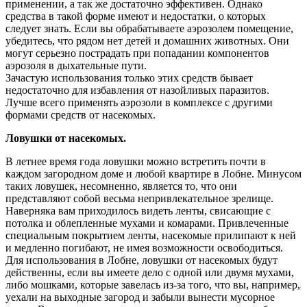
применении, а так же достаточно эффективен. Однако
средства в такой форме имеют и недостатки, о которых
следует знать. Если вы обрабатываете аэрозолем помещение,
убедитесь, что рядом нет детей и домашних животных. Они
могут серьезно пострадать при попадании компонентов
аэрозоля в дыхательные пути.
Зачастую использования только этих средств бывает
недостаточно для избавления от назойливых паразитов.
Лучше всего применять аэрозоли в комплексе с другими
формами средств от насекомых.
Ловушки от насекомых.
В летнее время года ловушки можно встретить почти в
каждом загородном доме и любой квартире в Лобне. Минусом
таких ловушек, несомненно, является то, что они
представляют собой весьма непривлекательное зрелище.
Наверняка вам приходилось видеть ленты, свисающие с
потолка и облепленные мухами и комарами. Привлеченные
специальным покрытием ленты, насекомые прилипают к ней
и медленно погибают, не имея возможности освободиться.
Для использования в Лобне, ловушки от насекомых будут
действенны, если вы имеете дело с одной или двумя мухами,
либо мошками, которые завелась из-за того, что вы, например,
уехали на выходные загород и забыли вынести мусорное