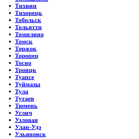
Тихвин
Тихорецк
Тобольск
Тольятти
Томилино
Томск
Торжок
Торопец
Тосно
Троицк
Туапсе
Туймазы
Тула
Тутаев
Тюмень
Углич
Узловая
Улан-Удэ
Ульяновск