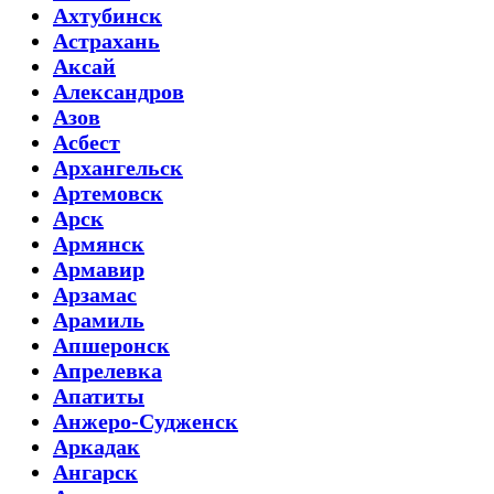
Ахтубинск
Астрахань
Аксай
Александров
Азов
Асбест
Архангельск
Артемовск
Арск
Армянск
Армавир
Арзамас
Арамиль
Апшеронск
Апрелевка
Апатиты
Анжеро-Судженск
Аркадак
Ангарск