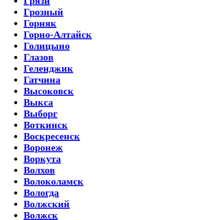
Грязи
Грозный
Горняк
Горно-Алтайск
Голицыно
Глазов
Геленджик
Гатчина
Высоковск
Выкса
Выборг
Воткинск
Воскресенск
Воронеж
Воркута
Волхов
Волоколамск
Вологда
Волжский
Волжск