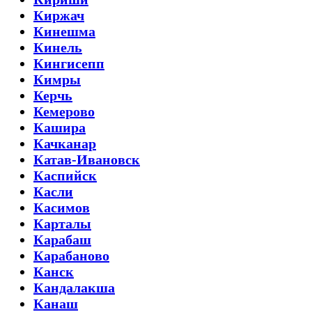
Киржач
Кинешма
Кинель
Кингисепп
Кимры
Керчь
Кемерово
Кашира
Качканар
Катав-Ивановск
Каспийск
Касли
Касимов
Карталы
Карабаш
Карабаново
Канск
Кандалакша
Канаш