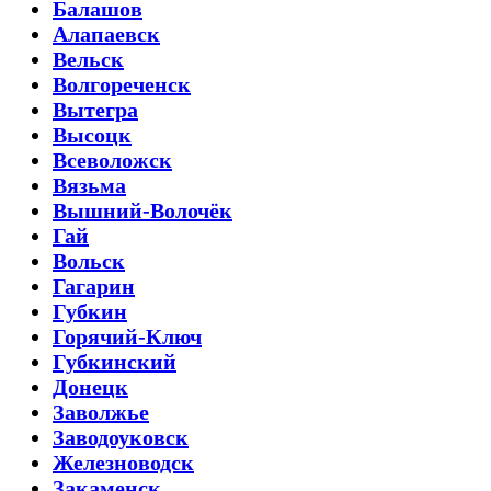
Балашов
Алапаевск
Вельск
Волгореченск
Вытегра
Высоцк
Всеволожск
Вязьма
Вышний-Волочёк
Гай
Вольск
Гагарин
Губкин
Горячий-Ключ
Губкинский
Донецк
Заволжье
Заводоуковск
Железноводск
Закаменск