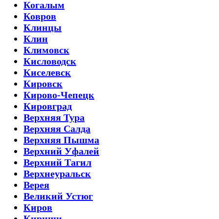
Когалым
Ковров
Клинцы
Клин
Климовск
Кисловодск
Киселевск
Кировск
Кирово-Чепецк
Кировград
Верхняя Тура
Верхняя Салда
Верхняя Пышма
Верхний Уфалей
Верхний Тагил
Верхнеуральск
Верея
Великий Устюг
Киров
Кириши