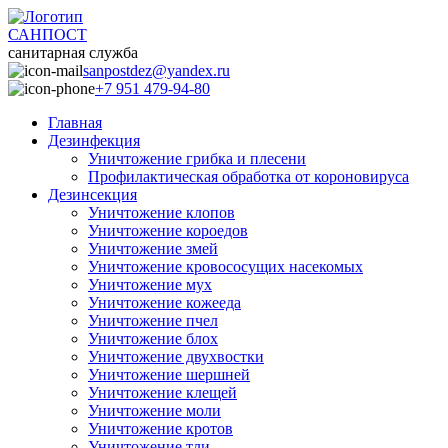
САНПОСТ
санитарная служба
sanpostdez@yandex.ru
+7 951 479-94-80
Главная
Дезинфекция
Уничтожение грибка и плесени
Профилактическая обработка от короновируса
Дезинсекция
Уничтожение клопов
Уничтожение короедов
Уничтожение змей
Уничтожение кровососущих насекомых
Уничтожение мух
Уничтожение кожееда
Уничтожение пчел
Уничтожение блох
Уничтожение двухвостки
Уничтожение шершней
Уничтожение клещей
Уничтожение моли
Уничтожение кротов
Уничтожение тли