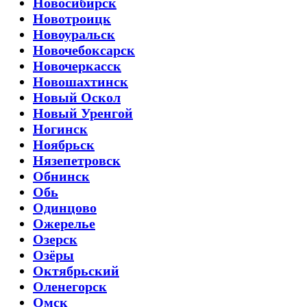
Новосибирск
Новотроицк
Новоуральск
Новочебоксарск
Новочеркасск
Новошахтинск
Новый Оскол
Новый Уренгой
Ногинск
Ноябрьск
Нязепетровск
Обнинск
Обь
Одинцово
Ожерелье
Озерск
Озёры
Октябрьский
Оленегорск
Омск