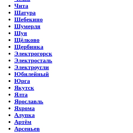
Чита
Шатура
Шебекино
Шумерля
Шуя
Щёлково
Щербинка
Электрогорск
Электросталь
Электроугли
Юбилейный
Юрга
Якутск
Ялта
Ярославль
Яхрома
Алупка
Артём
Арсеньев