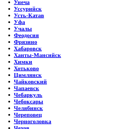
Унеча
Уссурийск
Усть-Катав
Уфа
Учалы
Феодосия
Фрязино
Хабаровск
Ханты-Мансийск
Химки
Хотьково
Цимлянск
Чайковский
Чапаевск
Чебаркуль
Чебоксары
Челябинск
Череповец
Черноголовка
Чехов