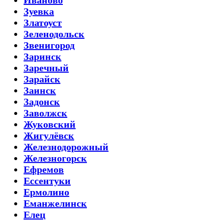
Зуевка
Златоуст
Зеленодольск
Звенигород
Заринск
Заречный
Зарайск
Заинск
Задонск
Заволжск
Жуковский
Жигулёвск
Железнодорожный
Железногорск
Ефремов
Ессентуки
Ермолино
Еманжелинск
Елец