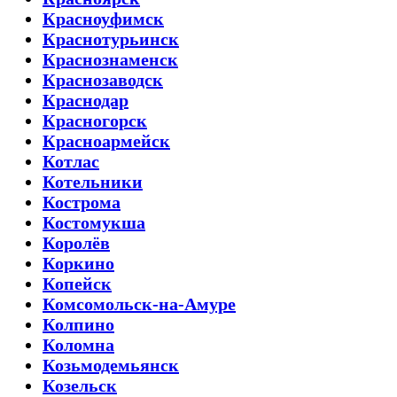
Красноуфимск
Краснотурьинск
Краснознаменск
Краснозаводск
Краснодар
Красногорск
Красноармейск
Котлас
Котельники
Кострома
Костомукша
Королёв
Коркино
Копейск
Комсомольск-на-Амуре
Колпино
Коломна
Козьмодемьянск
Козельск