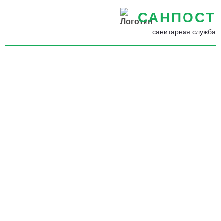
САНПОСТ
санитарная служба
Дезинфекция помещений в
Ломоносове - Борьба с
насекомыми и грызунами в
доме