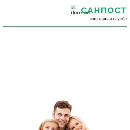
САНПОСТ
санитарная служба
Обработка помещений и
участков от насекомых и
плесени в Луге -
Дезинфекция помещений