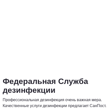
от 3000 Руб.
ПОЗВОНИТЬ
от 5000 руб.
ПОЗВОНИТЬ
Договорная
Федеральная Служба
ПОЗВОНИТЬ
дезинфекции
Профессиональная дезинфекция очень важная мера.
Договорная
Качественные услуги дезинфекции предлагает СанПост.