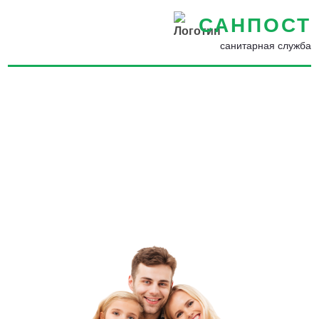
САНПОСТ
санитарная служба
Уничтожение насекомых,
грызунов, запахов и
плесени в Мамадыше