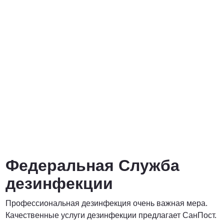
от 3000 Руб.
ПОЗВОНИТЬ
от 5000 руб.
ПОЗВОНИТЬ
Договорная
Федеральная Служба
ПОЗВОНИТЬ
дезинфекции
Профессиональная дезинфекция очень важная мера.
Договорная
Качественные услуги дезинфекции предлагает СанПост.