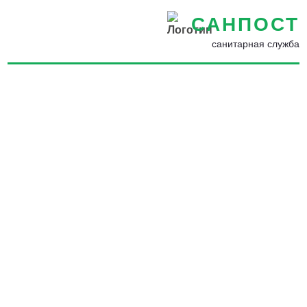
САНПОСТ
санитарная служба
Уничтожение насекомых,
грызунов, запахов и
плесени в Новотроицке