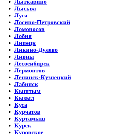
Лыткарино
Лысьва
Луга
Лосино-Петровский
Ломоносов
Лобня
Липецк
Ликино-Дулево
Ливны
Лесосибирск
Лермонтов
Ленинск-Кузнецкий
Лабинск
Кыштым
Кызыл
Куса
Курчатов
Куртамыш
Курск
Куровское