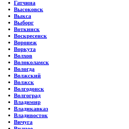
Гатчина
Высоковск
Выкса
Выборг
Воткинск
Воскресенск
Воронеж
Воркута
Волхов
Волоколамск
Вологда
Волжский
Волжск
Волгодонск
Волгоград
Владимир
Владикавказ
Владивосток
Вичуга
Видное