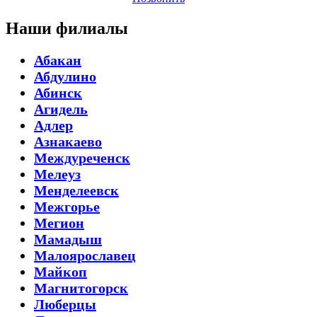
Наши филиалы
Абакан
Абдулино
Абинск
Агидель
Адлер
Азнакаево
Междуреченск
Мелеуз
Менделеевск
Межгорье
Мегион
Мамадыш
Малоярославец
Майкоп
Магнитогорск
Люберцы