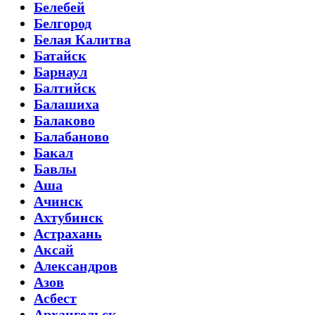
Белебей
Белгород
Белая Калитва
Батайск
Барнаул
Балтийск
Балашиха
Балаково
Балабаново
Бакал
Бавлы
Аша
Ачинск
Ахтубинск
Астрахань
Аксай
Александров
Азов
Асбест
Архангельск