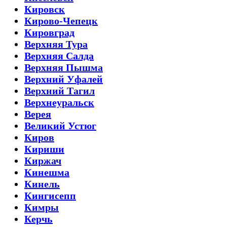
Кировск
Кирово-Чепецк
Кировград
Верхняя Тура
Верхняя Салда
Верхняя Пышма
Верхний Уфалей
Верхний Тагил
Верхнеуральск
Верея
Великий Устюг
Киров
Кириши
Киржач
Кинешма
Кинель
Кингисепп
Кимры
Керчь