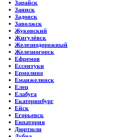
Зарайск
Заинск
Задонск
Заволжск
Жуковский
Жигулёвск
Железнодорожный
Железногорск
Ефремов
Ессентуки
Ермолино
Еманжелинск
Елец
Елабуга
Екатеринбург
Ейск
Егорьевск
Евпатория
Дюртюли
Дубна