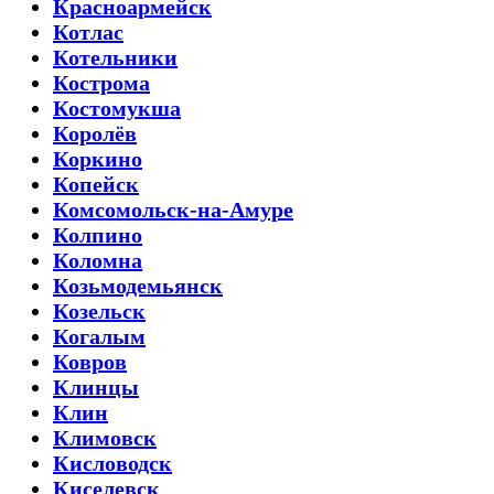
Красноармейск
Котлас
Котельники
Кострома
Костомукша
Королёв
Коркино
Копейск
Комсомольск-на-Амуре
Колпино
Коломна
Козьмодемьянск
Козельск
Когалым
Ковров
Клинцы
Клин
Климовск
Кисловодск
Киселевск