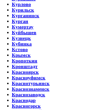
Курлово
Курильск
Курганинск
Курган
Кумертау
Куйбышев
Кузнецк
Кубинка
Кстово
Крымск
Кропоткин
Кронштадт
Красноярск
Красноуфимск
Краснотурьинск
Краснознаменск
Краснозаводск
Краснодар
Красногорск