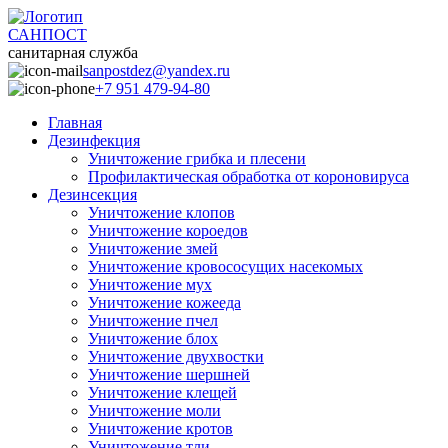
САНПОСТ
санитарная служба
sanpostdez@yandex.ru
+7 951 479-94-80
Главная
Дезинфекция
Уничтожение грибка и плесени
Профилактическая обработка от короновируса
Дезинсекция
Уничтожение клопов
Уничтожение короедов
Уничтожение змей
Уничтожение кровососущих насекомых
Уничтожение мух
Уничтожение кожееда
Уничтожение пчел
Уничтожение блох
Уничтожение двухвостки
Уничтожение шершней
Уничтожение клещей
Уничтожение моли
Уничтожение кротов
Уничтожение тли