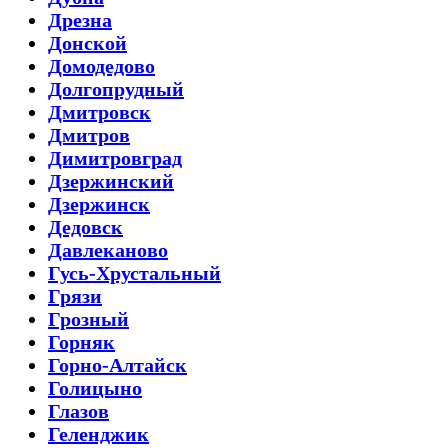
Дрезна
Донской
Домодедово
Долгопрудный
Дмитровск
Дмитров
Димитровград
Дзержинский
Дзержинск
Дедовск
Давлеканово
Гусь-Хрустальный
Грязи
Грозный
Горняк
Горно-Алтайск
Голицыно
Глазов
Геленджик