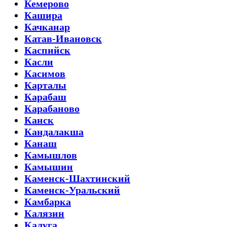
Кемерово
Кашира
Качканар
Катав-Ивановск
Каспийск
Касли
Касимов
Карталы
Карабаш
Карабаново
Канск
Кандалакша
Канаш
Камышлов
Камышин
Каменск-Шахтинский
Каменск-Уральский
Камбарка
Калязин
Калуга