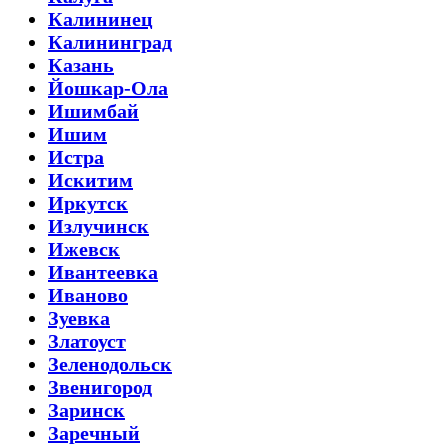
Калининец
Калининград
Казань
Йошкар-Ола
Ишимбай
Ишим
Истра
Искитим
Иркутск
Излучинск
Ижевск
Ивантеевка
Иваново
Зуевка
Златоуст
Зеленодольск
Звенигород
Заринск
Заречный