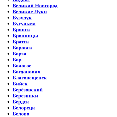
Великий Новгород
Великие Луки
Бузулук
Бугульма
Брянск
Бронницы
Братск
Боровск
Борзя
Бор
Бологое
Богданович
Благовещенск
Бийск
Берёзовский
Березники
Бердск
Белорецк
Белово