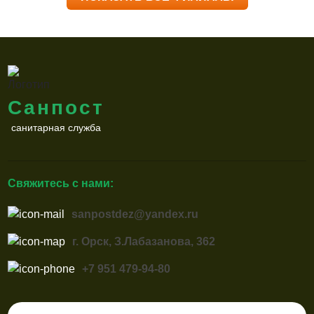
Санпост
санитарная служба
Свяжитесь с нами:
sanpostdez@yandex.ru
г. Орск, З.Лабазанова, 362
+7 951 479-94-80