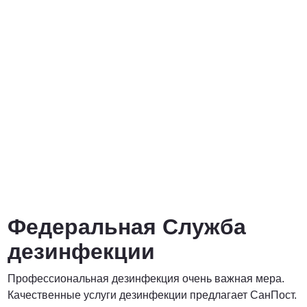
от 3000 Руб.
ПОЗВОНИТЬ
от 5000 руб.
ПОЗВОНИТЬ
Договорная
Федеральная Служба
ПОЗВОНИТЬ
дезинфекции
Профессиональная дезинфекция очень важная мера.
Договорная
Качественные услуги дезинфекции предлагает СанПост.