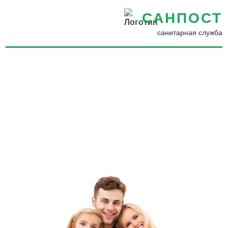
САНПОСТ
санитарная служба
Уничтожение насекомых,
грызунов, запахов и
плесени в Орске