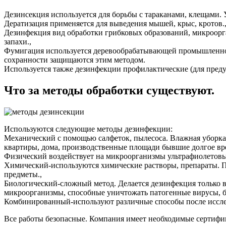
Дезинсекция используется для борьбы с тараканами, клещами. 
Дератизация применяется для выведения мышей, крыс, кротов.
Дезинфекция вид обработки грибковых образований, микроорга
запахи.,
Фумигация используется деревообрабатывающей промышленнос
сохранности защищаются этим методом.
Используется также дезинфекции профилактические (для пред
Что за методы обработки существуют.
Используются следующие методы дезинфекции:
Механический с помощью салфеток, пылесоса. Влажная уборка,
квартиры, дома, производственные площади бывшие долгое вре
Физический воздействует на микроорганизмы ультрафиолетовы
Химический-используются химические растворы, препараты. 
предметы.,
Биологический-сложный метод. Делается дезинфекция только
микроорганизмы, способные уничтожать патогенные вирусы, б
Комбинированный-используют различные способы после исслед
Все работы безопасные. Компания имеет необходимые сертифи