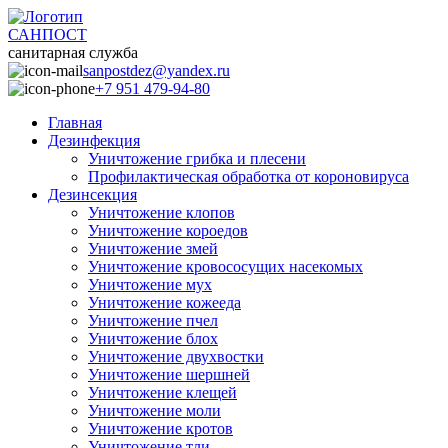
САНПОСТ
санитарная служба
sanpostdez@yandex.ru
+7 951 479-94-80
Главная
Дезинфекция
Уничтожение грибка и плесени
Профилактическая обработка от короновируса
Дезинсекция
Уничтожение клопов
Уничтожение короедов
Уничтожение змей
Уничтожение кровососущих насекомых
Уничтожение мух
Уничтожение кожееда
Уничтожение пчел
Уничтожение блох
Уничтожение двухвостки
Уничтожение шершней
Уничтожение клещей
Уничтожение моли
Уничтожение кротов
Уничтожение тли