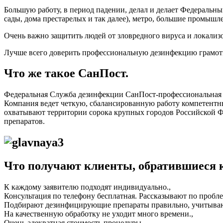
Большую работу, в период падении, делал и делает Федеральн
сады, дома престарелых и так далее), метро, большие промыш
Очень важно защитить людей от зловредного вируса и локализ
Лучше всего доверить профессиональную дезинфекцию грамот
Что же такое СанПост.
Федеральная Служба дезинфекции СанПост-профессиональная 
Компания ведет четкую, сбалансированную работу компетентны
охватывают территории сорока крупных городов Российской
препаратов.
Что получают клиенты, обратившиеся 
К каждому заявителю подходят индивидуально.,
Консультация по телефону бесплатная. Рассказывают по проблем
Подбирают дезинфицирующие препараты правильно, учитываю
На качественную обработку не уходит много времени.,
Очень адекватная стоимость процедуры.,