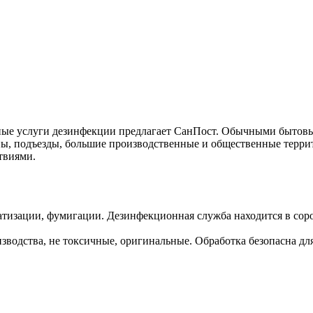
ные услуги дезинфекции предлагает СанПост. Обычными бытовым
ны, подъезды, большие производственные и общественные терри
твиями.
атизации, фумигации. Дезинфекционная служба находится в сор
водства, не токсичные, оригинальные. Обработка безопасна для