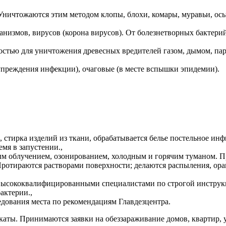
Уничтожаются этим методом клопы, блохи, комары, муравьи, осы
,
низмов, вирусов (корона вирусов). От болезнетворных бактери
тью для уничтожения древесных вредителей газом, дымом, пар
упреждения инфекции), очаговые (в месте вспышки эпидемии).
 стирка изделий из ткани, обрабатывается белье постельное ин
мя в запустении.,
м облучением, озонированием, холодным и горячим туманом. Пр
Протираются растворами поверхности; делаются распыления, о
 высококвалифицированными специалистами по строгой инструк
актерии.,
ования места по рекомендациям Главдезцентра.
каты. Принимаются заявки на обеззараживание домов, квартир,