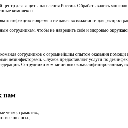
ый центр для защиты населения России. Обрабатывались многолю
ленные комплексы.
овать инфекцию вовремя и не давая возможности для распростра
ным сотрудникам, чтобы не навредить себе и здоровью окружа
команда сотрудников с огромнейшим опытом оказания помощи в
ми дезинфекторами. Служба предоставляет услуги по дезинфекц
 Федерации. Сотрудники компании высококвалифицированные, 
к нам
е четко, грамотно.,
т все нюансы.,