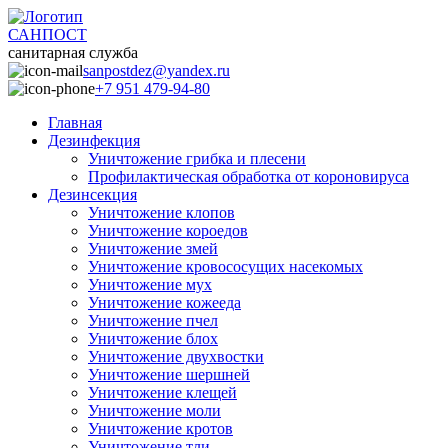
САНПОСТ
санитарная служба
sanpostdez@yandex.ru
+7 951 479-94-80
Главная
Дезинфекция
Уничтожение грибка и плесени
Профилактическая обработка от короновируса
Дезинсекция
Уничтожение клопов
Уничтожение короедов
Уничтожение змей
Уничтожение кровососущих насекомых
Уничтожение мух
Уничтожение кожееда
Уничтожение пчел
Уничтожение блох
Уничтожение двухвостки
Уничтожение шершней
Уничтожение клещей
Уничтожение моли
Уничтожение кротов
Уничтожение тли