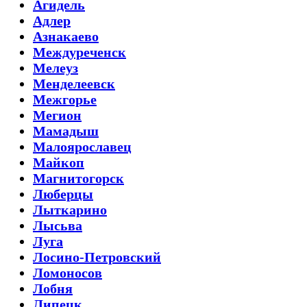
Агидель
Адлер
Азнакаево
Междуреченск
Мелеуз
Менделеевск
Межгорье
Мегион
Мамадыш
Малоярославец
Майкоп
Магнитогорск
Люберцы
Лыткарино
Лысьва
Луга
Лосино-Петровский
Ломоносов
Лобня
Липецк