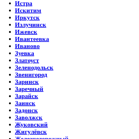
Истра
Искитим
Иркутск
Излучинск
Ижевск
Ивантеевка
Иваново
Зуевка
Златоуст
Зеленодольск
Звенигород
Заринск
Заречный
Зарайск
Заинск
Задонск
Заволжск
Жуковский
Жигулёвск
Железнодорожный