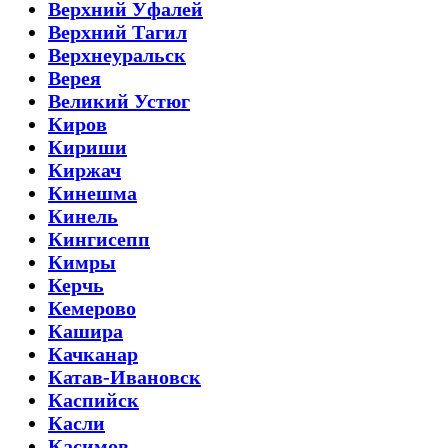
Верхний Уфалей
Верхний Тагил
Верхнеуральск
Верея
Великий Устюг
Киров
Кириши
Киржач
Кинешма
Кинель
Кингисепп
Кимры
Керчь
Кемерово
Кашира
Качканар
Катав-Ивановск
Каспийск
Касли
Касимов