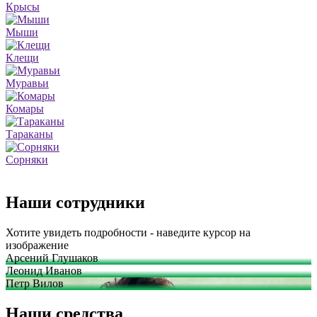
Крысы
Мыши
Клещи
Муравьи
Комары
Тараканы
Сорняки
Наши сотрудники
Хотите увидеть подробности - наведите курсор на
изображение
Арсений Глушаков
Леонид Иванов
Петр Вилов
Наши средства