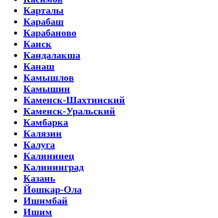
Карталы
Карабаш
Карабаново
Канск
Кандалакша
Канаш
Камышлов
Камышин
Каменск-Шахтинский
Каменск-Уральский
Камбарка
Калязин
Калуга
Калининец
Калининград
Казань
Йошкар-Ола
Ишимбай
Ишим