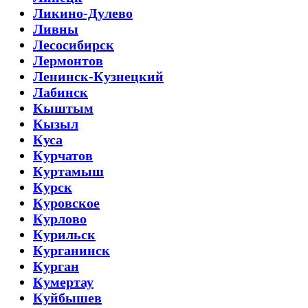
Ликино-Дулево
Ливны
Лесосибирск
Лермонтов
Ленинск-Кузнецкий
Лабинск
Кыштым
Кызыл
Куса
Курчатов
Куртамыш
Курск
Куровское
Курлово
Курильск
Курганинск
Курган
Кумертау
Куйбышев