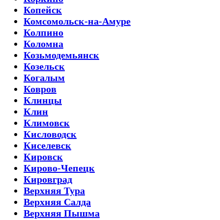
Копейск
Комсомольск-на-Амуре
Колпино
Коломна
Козьмодемьянск
Козельск
Когалым
Ковров
Клинцы
Клин
Климовск
Кисловодск
Киселевск
Кировск
Кирово-Чепецк
Кировград
Верхняя Тура
Верхняя Салда
Верхняя Пышма