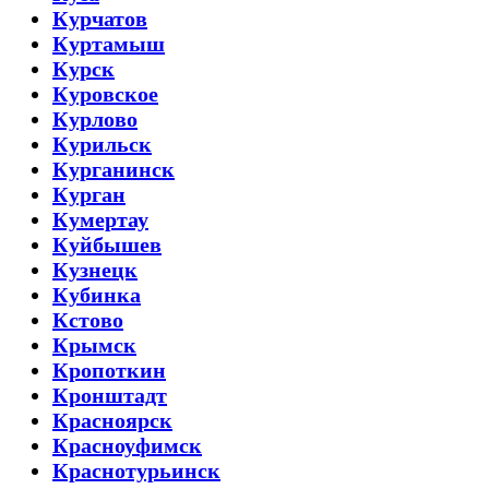
Курчатов
Куртамыш
Курск
Куровское
Курлово
Курильск
Курганинск
Курган
Кумертау
Куйбышев
Кузнецк
Кубинка
Кстово
Крымск
Кропоткин
Кронштадт
Красноярск
Красноуфимск
Краснотурьинск