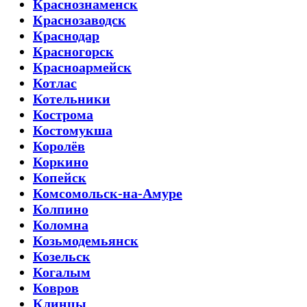
Краснознаменск
Краснозаводск
Краснодар
Красногорск
Красноармейск
Котлас
Котельники
Кострома
Костомукша
Королёв
Коркино
Копейск
Комсомольск-на-Амуре
Колпино
Коломна
Козьмодемьянск
Козельск
Когалым
Ковров
Клинцы