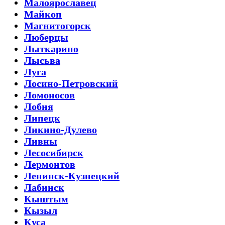
Малоярославец
Майкоп
Магнитогорск
Люберцы
Лыткарино
Лысьва
Луга
Лосино-Петровский
Ломоносов
Лобня
Липецк
Ликино-Дулево
Ливны
Лесосибирск
Лермонтов
Ленинск-Кузнецкий
Лабинск
Кыштым
Кызыл
Куса