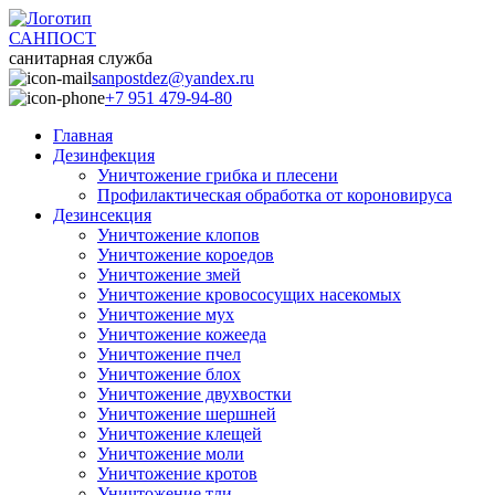
САНПОСТ
санитарная служба
sanpostdez@yandex.ru
+7 951 479-94-80
Главная
Дезинфекция
Уничтожение грибка и плесени
Профилактическая обработка от короновируса
Дезинсекция
Уничтожение клопов
Уничтожение короедов
Уничтожение змей
Уничтожение кровососущих насекомых
Уничтожение мух
Уничтожение кожееда
Уничтожение пчел
Уничтожение блох
Уничтожение двухвостки
Уничтожение шершней
Уничтожение клещей
Уничтожение моли
Уничтожение кротов
Уничтожение тли