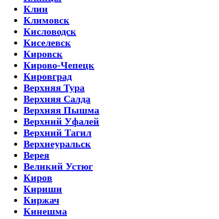
Клин
Климовск
Кисловодск
Киселевск
Кировск
Кирово-Чепецк
Кировград
Верхняя Тура
Верхняя Салда
Верхняя Пышма
Верхний Уфалей
Верхний Тагил
Верхнеуральск
Верея
Великий Устюг
Киров
Кириши
Киржач
Кинешма