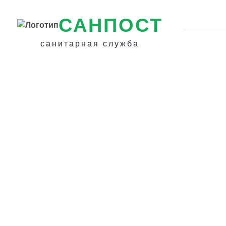
САНПОСТ
санитарная служба
Дезинфекция п
в Щёлково - Бор
насекомыми и г
в доме