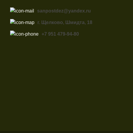
sanpostdez@yandex.ru
г. Щелково, Шмидта, 18
+7 951 479-94-80