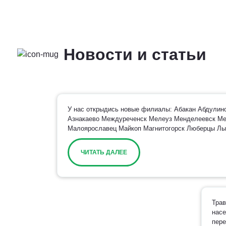
Новости и статьи
У нас открыдись новые филиалы: Абакан Абдулин
Азнакаево Междуреченск Мелеуз Менделеевск М
Малоярославец Майкоп Магнитогорск Люберцы Лыт
ЧИТАТЬ ДАЛЕЕ
Трав
насе
пере