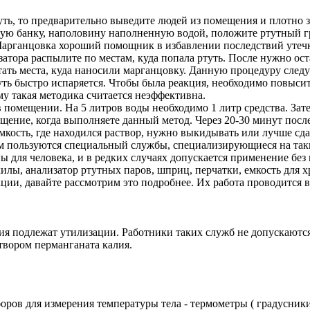
туть, то предварительно выведите людей из помещения и плотно з
ную банку, наполовину наполненную водой, положите ртутный гра
арганцовка хороший помощник в избавлении последствий утечки 
атора распылите по местам, куда попала ртуть. После нужно ост
ать места, куда наносили марганцовку. Данную процедуру следу
туть быстро испаряется. Чтобы была реакция, необходимо повыси
му такая методика считается неэффективна.
 помещении. На 5 литров воды необходимо 1 литр средства. Зат
ение, когда выполняете данный метод. Через 20-30 минут после
мкость, где находился раствор, нужно выкидывать или лучше сд
 пользуются специальный службы, специализирующиеся на таких
 для человека, и в редких случаях допускается применение без 
лы, анализатор ртутных паров, шприц, перчатки, емкость для х
ции, давайте рассмотрим это подробнее. Их работа проводится в 
я подлежат утилизации. Работники таких служб не допускаются
твором перманганата калия.
ров для измерения температуры тела - термометры ( градусники 