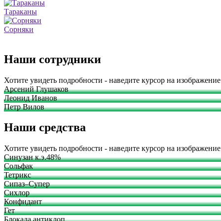
Тараканы
Сорняки
Наши сотрудники
Хотите увидеть подробности - наведите курсор на изображение
Арсений Глушаков
Леонид Иванов
Петр Вилов
Наши средства
Хотите увидеть подробности - наведите курсор на изображение
Синузан к.э.48%
Сольфак
Тетрикс
Сипаз–Супер
Сихлор
Конфидант
Гет
Блокада антиклоп