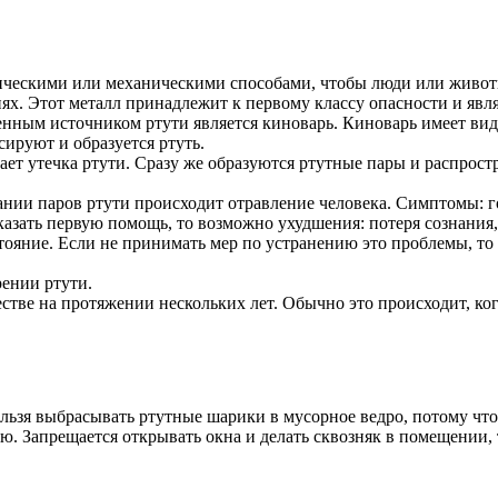
мическими или механическими способами, чтобы люди или живот
иях. Этот металл принадлежит к первому классу опасности и яв
ным источником ртути является киноварь. Киноварь имеет ви
ируют и образуется ртуть.
т утечка ртути. Сразу же образуются ртутные пары и распростр
нии паров ртути происходит отравление человека. Симптомы: гол
 оказать первую помощь, то возможно ухудшения: потеря сознан
тояние. Если не принимать мер по устранению это проблемы, то
рении ртути.
стве на протяжении нескольких лет. Обычно это происходит, ко
льзя выбрасывать ртутные шарики в мусорное ведро, потому что
 Запрещается открывать окна и делать сквозняк в помещении, т