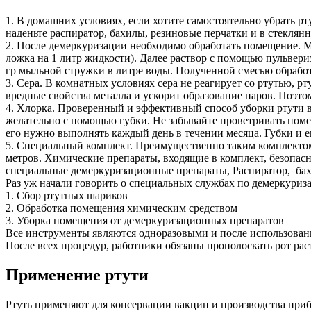
1. В домашних условиях, если хотите самостоятельно убрать р
наденьте распиратор, бахилы, резиновые перчатки и в стеклян
2. После демеркуризации необходимо обработать помещение. М
ложка на 1 литр жидкости). Далее раствор с помощью пульвериз
гр мыльной стружки в литре воды. Полученной смесью обработ
3. Сера. В комнатных условиях сера не реагирует со ртутью, р
вредные свойства металла и ускорит образование паров. Поэто
4. Хлорка. Проверенный и эффективный способ уборки ртути в
желательно с помощью губки. Не забывайте проветривать помещ
его нужно выполнять каждый день в течении месяца. Губки и е
5. Специальный комплект. Преимущественно таким комплектом
метров. Химические препараты, входящие в комплект, безопасны
специальные демеркуризационные препараты, Распиратор, бахи
Раз уж начали говорить о специальных службах по демеркуриза
1. Сбор ртутных шариков
2. Обработка помещения химическим средством
3. Уборка помещения от демеркуризационных препаратов
Все инструменты являются одноразовыми и после использовани
После всех процедур, работники обязаны прополоскать рот рас
Применение ртути
Ртуть применяют для консервации вакцин и производства прибо