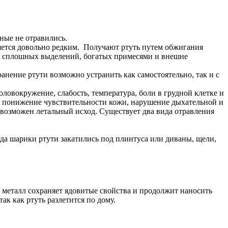
ные не отравились.
ляется довольно редким. Получают ртуть путем обжигания
д сплошных выделений, богатых примесями и внешне
анение ртути возможно устранить как самостоятельно, так и с
овокружение, слабость, температура, боли в грудной клетке и
ия, понижение чувствительности кожи, нарушение дыхательной и
 возможен летальный исход. Существует два вида отравления
гда шарики ртути закатились под плинтуса или диваны, щели,
 металл сохраняет ядовитые свойства и продолжит наносить
ак как ртуть разлетится по дому.