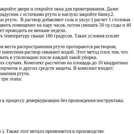
акройте двери и откройте окна для проветривания. Далее
дусник с остатками ртути и наглухо закройте банку.2.
ртути. В раствор добавляют соль и уксус ( расчет 1 столовая
авить помещение на пару часов, потом смешать 50 гр соды и 40
ет проводить не меньше недели.
ть температуру свыше 180 градусов. Такие условия усилят
ем места распространения ртути протираются раствором,
 нанесения раствор смывают водой. Этот метод плох тем, что
авать в утилизацию после каждой такой уборки.
 случаях. Комплект рассчитан на площадь до 10 квадратных
перчаток и других средств защиты. В комплект входит:
ранения ртути.
три этапа:
 к процессу демеркуризации без прохождения инструктажа.
). Также этот металл применяется в производстве