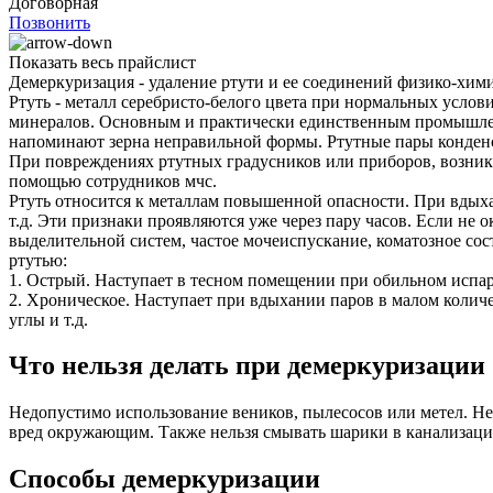
Договорная
Позвонить
Показать весь прайслист
Демеркуризация - удаление ртути и ее соединений физико-хи
Ртуть - металл серебристо-белого цвета при нормальных услов
минералов. Основным и практически единственным промышлен
напоминают зерна неправильной формы. Ртутные пары конденс
При повреждениях ртутных градусников или приборов, возникае
помощью сотрудников мчс.
Ртуть относится к металлам повышенной опасности. При вдыха
т.д. Эти признаки проявляются уже через пару часов. Если не
выделительной систем, частое мочеиспускание, коматозное сос
ртутью:
1. Острый. Наступает в тесном помещении при обильном испа
2. Хроническое. Наступает при вдыхании паров в малом количе
углы и т.д.
Что нельзя делать при демеркуризации
Недопустимо использование веников, пылесосов или метел. Не
вред окружающим. Также нельзя смывать шарики в канализацию.
Способы демеркуризации