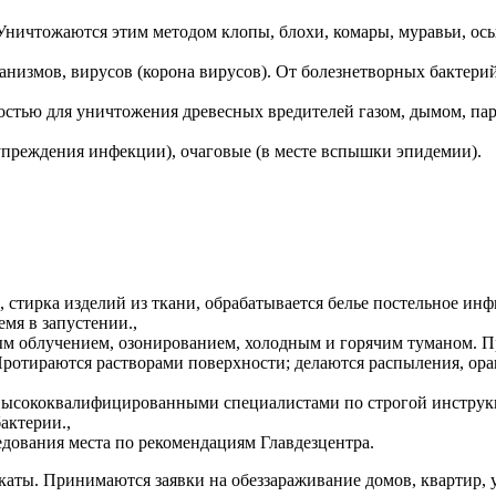
Уничтожаются этим методом клопы, блохи, комары, муравьи, осы
,
низмов, вирусов (корона вирусов). От болезнетворных бактери
тью для уничтожения древесных вредителей газом, дымом, пар
упреждения инфекции), очаговые (в месте вспышки эпидемии).
 стирка изделий из ткани, обрабатывается белье постельное ин
мя в запустении.,
м облучением, озонированием, холодным и горячим туманом. Пр
Протираются растворами поверхности; делаются распыления, о
 высококвалифицированными специалистами по строгой инструк
актерии.,
ования места по рекомендациям Главдезцентра.
каты. Принимаются заявки на обеззараживание домов, квартир,