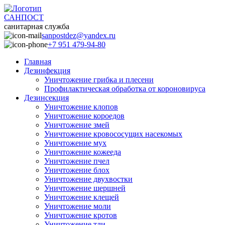
САНПОСТ
санитарная служба
sanpostdez@yandex.ru
+7 951 479-94-80
Главная
Дезинфекция
Уничтожение грибка и плесени
Профилактическая обработка от короновируса
Дезинсекция
Уничтожение клопов
Уничтожение короедов
Уничтожение змей
Уничтожение кровососущих насекомых
Уничтожение мух
Уничтожение кожееда
Уничтожение пчел
Уничтожение блох
Уничтожение двухвостки
Уничтожение шершней
Уничтожение клещей
Уничтожение моли
Уничтожение кротов
Уничтожение тли