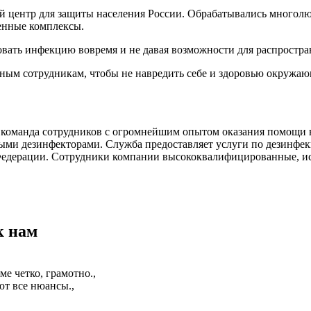
ый центр для защиты населения России. Обрабатывались многолю
ленные комплексы.
овать инфекцию вовремя и не давая возможности для распростра
ным сотрудникам, чтобы не навредить себе и здоровью окружа
команда сотрудников с огромнейшим опытом оказания помощи в
ми дезинфекторами. Служба предоставляет услуги по дезинфекц
 Федерации. Сотрудники компании высококвалифицированные, 
к нам
е четко, грамотно.,
т все нюансы.,