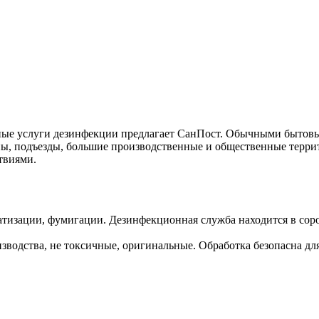
ные услуги дезинфекции предлагает СанПост. Обычными бытовым
ны, подъезды, большие производственные и общественные терри
твиями.
атизации, фумигации. Дезинфекционная служба находится в сор
водства, не токсичные, оригинальные. Обработка безопасна для