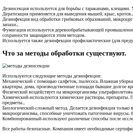
Дезинсекция используется для борьбы с тараканами, клещами. 
Дератизация применяется для выведения мышей, крыс, кротов.
Дезинфекция вид обработки грибковых образований, микроорга
запахи.,
Фумигация используется деревообрабатывающей промышленнос
сохранности защищаются этим методом.
Используется также дезинфекции профилактические (для пред
Что за методы обработки существуют.
Используются следующие методы дезинфекции:
Механический с помощью салфеток, пылесоса. Влажная уборка,
квартиры, дома, производственные площади бывшие долгое вре
Физический воздействует на микроорганизмы ультрафиолетовы
Химический-используются химические растворы, препараты. 
предметы.,
Биологический-сложный метод. Делается дезинфекция только
микроорганизмы, способные уничтожать патогенные вирусы, б
Комбинированный-используют различные способы после исслед
Все работы безопасные. Компания имеет необходимые сертифи