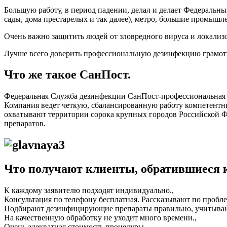
Большую работу, в период падении, делал и делает Федеральн
сады, дома престарелых и так далее), метро, большие промыш
Очень важно защитить людей от зловредного вируса и локализ
Лучше всего доверить профессиональную дезинфекцию грамот
Что же такое СанПост.
Федеральная Служба дезинфекции СанПост-профессиональная 
Компания ведет четкую, сбалансированную работу компетентны
охватывают территории сорока крупных городов Российской
препаратов.
Что получают клиенты, обратившиеся 
К каждому заявителю подходят индивидуально.,
Консультация по телефону бесплатная. Рассказывают по проблем
Подбирают дезинфицирующие препараты правильно, учитываю
На качественную обработку не уходит много времени.,
Очень адекватная стоимость процедуры.,