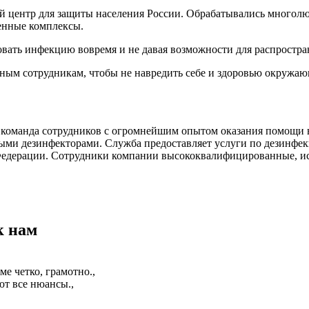
ый центр для защиты населения России. Обрабатывались многолю
ленные комплексы.
овать инфекцию вовремя и не давая возможности для распростра
ным сотрудникам, чтобы не навредить себе и здоровью окружа
команда сотрудников с огромнейшим опытом оказания помощи в
ми дезинфекторами. Служба предоставляет услуги по дезинфекц
 Федерации. Сотрудники компании высококвалифицированные, 
к нам
е четко, грамотно.,
т все нюансы.,