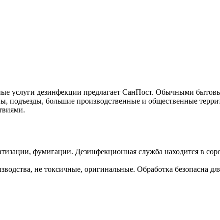
ные услуги дезинфекции предлагает СанПост. Обычными бытовым
ны, подъезды, большие производственные и общественные терри
твиями.
атизации, фумигации. Дезинфекционная служба находится в сор
водства, не токсичные, оригинальные. Обработка безопасна для