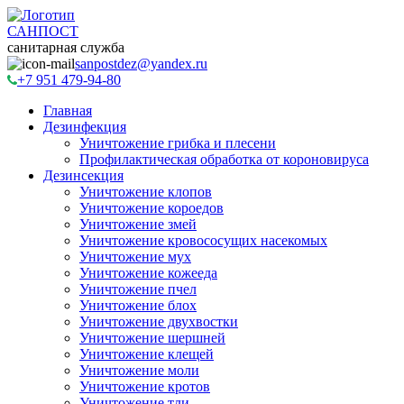
САНПОСТ
санитарная служба
sanpostdez@yandex.ru
+7 951 479-94-80
Главная
Дезинфекция
Уничтожение грибка и плесени
Профилактическая обработка от короновируса
Дезинсекция
Уничтожение клопов
Уничтожение короедов
Уничтожение змей
Уничтожение кровососущих насекомых
Уничтожение мух
Уничтожение кожееда
Уничтожение пчел
Уничтожение блох
Уничтожение двухвостки
Уничтожение шершней
Уничтожение клещей
Уничтожение моли
Уничтожение кротов
Уничтожение тли