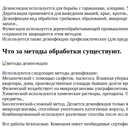
Дезинсекция используется для борьбы с тараканами, клещами. 
Дератизация применяется для выведения мышей, крыс, кротов.
Дезинфекция вид обработки грибковых образований, микроорга
запахи.,
Фумигация используется деревообрабатывающей промышленнос
сохранности защищаются этим методом.
Используется также дезинфекции профилактические (для пред
Что за методы обработки существуют.
Используются следующие методы дезинфекции:
Механический с помощью салфеток, пылесоса. Влажная уборка,
квартиры, дома, производственные площади бывшие долгое вре
Физический воздействует на микроорганизмы ультрафиолетовы
Химический-используются химические растворы, препараты. 
предметы.,
Биологический-сложный метод. Делается дезинфекция только
микроорганизмы, способные уничтожать патогенные вирусы, б
Комбинированный-используют различные способы после исслед
Все работы безопасные. Компания имеет необходимые сертифи