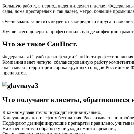
Большую работу, в период падении, делал и делает Федеральн
сады, дома престарелых и так далее), метро, большие промыш
Очень важно защитить людей от зловредного вируса и локализ
Лучше всего доверить профессиональную дезинфекцию грамот
Что же такое СанПост.
Федеральная Служба дезинфекции СанПост-профессиональная 
Компания ведет четкую, сбалансированную работу компетентны
охватывают территории сорока крупных городов Российской
препаратов.
Что получают клиенты, обратившиеся 
К каждому заявителю подходят индивидуально.,
Консультация по телефону бесплатная. Рассказывают по проблем
Подбирают дезинфицирующие препараты правильно, учитываю
На качественную обработку не уходит много времени.,
Очень адекватная стоимость процедуры.,