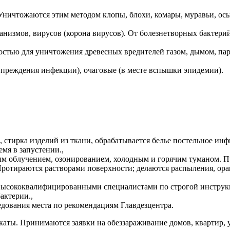
Уничтожаются этим методом клопы, блохи, комары, муравьи, осы
,
низмов, вирусов (корона вирусов). От болезнетворных бактери
тью для уничтожения древесных вредителей газом, дымом, пар
упреждения инфекции), очаговые (в месте вспышки эпидемии).
 стирка изделий из ткани, обрабатывается белье постельное ин
мя в запустении.,
м облучением, озонированием, холодным и горячим туманом. Пр
Протираются растворами поверхности; делаются распыления, о
 высококвалифицированными специалистами по строгой инструк
актерии.,
ования места по рекомендациям Главдезцентра.
каты. Принимаются заявки на обеззараживание домов, квартир,